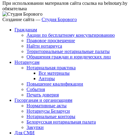
При использовании материалов сайта ссылка на belnotary.by
обязательна
Создание сайта —
Студия Борового
Гражданам
Акции по бесплатному консультированию
Правовое просвещение
Найти нотариуса
Территориальные нотариальные палаты
Обращения граждан и юридических лиц
Нотариусам
Нотариальная практика
Все материалы
Авторы
Повышение квалификации
События
Печать доверия
Госорганам и организациям
Нормативные акты
Нотариусы Беларуси
Нотариальные конторы
Белорусская нотариальная палата
Закупки
Для СМИ