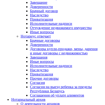
Завещание
Доверенности
Брачный договор
Наследство
Приватизация
Исполнительные надписи
Отчуждение недвижимого имущества
Иные вопросы
Нотариус отвечает
Брачные договоры
Доверенности
Договоры купли-продажи, мены, дарения
и иные договоры с недвижимостью
Завещания
Иные вопросы
Исполнительные надписи
Наследство
Приватизация
Прочие договоры
Согласия
Согласия на выезд ребенка за пределы
Республики Беларусь
Соглашения об уплате алиментов
Нотариальный архив
О деятельности архивов