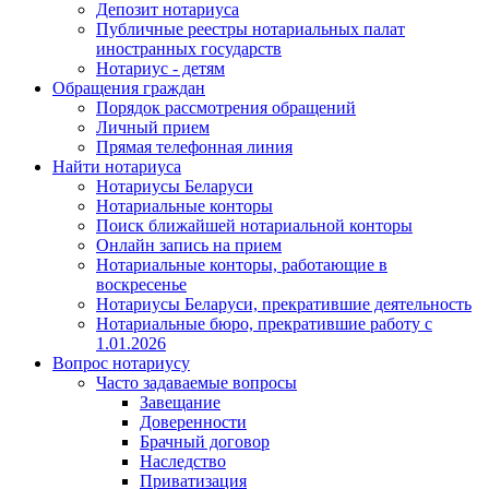
Депозит нотариуса
Публичные реестры нотариальных палат
иностранных государств
Нотариус - детям
Обращения граждан
Порядок рассмотрения обращений
Личный прием
Прямая телефонная линия
Найти нотариуса
Нотариусы Беларуси
Нотариальные конторы
Поиск ближайшей нотариальной конторы
Онлайн запись на прием
Нотариальные конторы, работающие в
воскресенье
Нотариусы Беларуси, прекратившие деятельность
Нотариальные бюро, прекратившие работу с
1.01.2026
Вопрос нотариусу
Часто задаваемые вопросы
Завещание
Доверенности
Брачный договор
Наследство
Приватизация