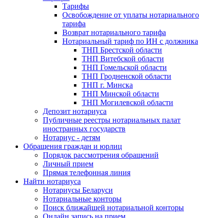
Тарифы
Освобождение от уплаты нотариального
тарифа
Возврат нотариального тарифа
Нотариальный тариф по ИН с должника
ТНП Брестской области
ТНП Витебской области
ТНП Гомельской области
ТНП Гродненской области
ТНП г. Минска
ТНП Минской области
ТНП Могилевской области
Депозит нотариуса
Публичные реестры нотариальных палат
иностранных государств
Нотариус - детям
Обращения граждан и юрлиц
Порядок рассмотрения обращений
Личный прием
Прямая телефонная линия
Найти нотариуса
Нотариусы Беларуси
Нотариальные конторы
Поиск ближайшей нотариальной конторы
Онлайн запись на прием