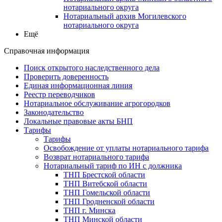
нотариального округа
Нотариальный архив Могилевского
нотариального округа
Ещё
Справочная информация
Поиск открытого наследственного дела
Проверить доверенность
Единая информационная линия
Реестр переводчиков
Нотариальное обслуживание агрогородков
Законодательство
Локальные правовые акты БНП
Тарифы
Тарифы
Освобождение от уплаты нотариального тарифа
Возврат нотариального тарифа
Нотариальный тариф по ИН с должника
ТНП Брестской области
ТНП Витебской области
ТНП Гомельской области
ТНП Гродненской области
ТНП г. Минска
ТНП Минской области