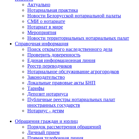
Актуально
Нотариальная практика
Новости Белорусской нотариальной палаты
СМИ о нотариате
Нотариат в мире
Мероприятия
Новости территориальных нотариальных палат
Справочная информация
Поиск открытого наследственного дела
Проверить доверенность
Единая информационная линия
Реестр переводчиков
Нотариальное обслуживание агрогородков
Законодательство
Локальные правовые акты БНП
Тарифы
Депозит нотариуса
Публичные реестры нотариальных палат
иностранных государств
Нотариус - детям
Обращения граждан и юрлиц
Порядок рассмотрения обращений
Личный прием
Прямая телефонная линия