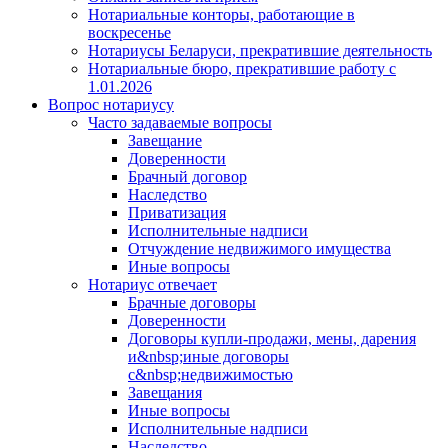
Нотариальные конторы, работающие в
воскресенье
Нотариусы Беларуси, прекратившие деятельность
Нотариальные бюро, прекратившие работу с
1.01.2026
Вопрос нотариусу
Часто задаваемые вопросы
Завещание
Доверенности
Брачный договор
Наследство
Приватизация
Исполнительные надписи
Отчуждение недвижимого имущества
Иные вопросы
Нотариус отвечает
Брачные договоры
Доверенности
Договоры купли-продажи, мены, дарения
и&nbsp;иные договоры
с&nbsp;недвижимостью
Завещания
Иные вопросы
Исполнительные надписи
Наследство