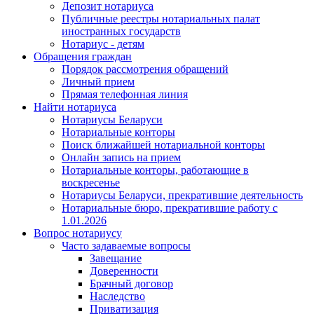
Депозит нотариуса
Публичные реестры нотариальных палат
иностранных государств
Нотариус - детям
Обращения граждан
Порядок рассмотрения обращений
Личный прием
Прямая телефонная линия
Найти нотариуса
Нотариусы Беларуси
Нотариальные конторы
Поиск ближайшей нотариальной конторы
Онлайн запись на прием
Нотариальные конторы, работающие в
воскресенье
Нотариусы Беларуси, прекратившие деятельность
Нотариальные бюро, прекратившие работу с
1.01.2026
Вопрос нотариусу
Часто задаваемые вопросы
Завещание
Доверенности
Брачный договор
Наследство
Приватизация