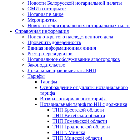
Новости Белорусской нотариальной палаты
СМИ о нотариате
Нотариат в мире
Мероприятия
Новости территориальных нотариальных палат
Справочная информация
Поиск открытого наследственного дела
Проверить доверенность
Единая информационная линия
Реестр переводчиков
Нотариальное обслуживание агрогородков
Законодательство
Локальные правовые акты БНП
Тарифы
Тарифы
Освобождение от уплаты нотариального
тарифа
Возврат нотариального тарифа
Нотариальный тариф по ИН с должника
ТНП Брестской области
ТНП Витебской области
ТНП Гомельской области
ТНП Гродненской области
ТНП г. Минска
ТНП Минской области