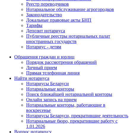
Реестр переводчиков
Нотариальное обслуживание агрогородков
Законодательство
Локальные правовые акты БНП
Тарифы
Депозит нотариуса
Публичные реестры нотариальных палат
иностранных государств
Нотариус - детям
Обращения граждан и юрлиц
Порядок рассмотрения обращений
Личный прием
Прямая телефонная линия
Найти нотариуса
Нотариусы Беларуси
Нотариальные конторы
Поиск ближайшей нотариальной конторы
Онлайн запись на прием
Нотариальные конторы, работающие в
воскресенье
Нотариусы Беларуси, прекратившие деятельность
Нотариальные бюро, прекратившие работу с
1.01.2026
Вопрос нотариусу