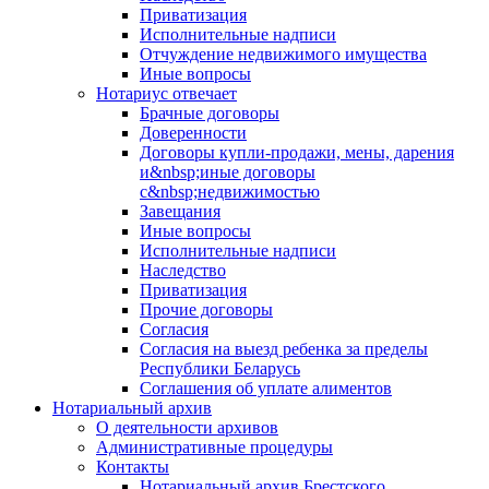
Приватизация
Исполнительные надписи
Отчуждение недвижимого имущества
Иные вопросы
Нотариус отвечает
Брачные договоры
Доверенности
Договоры купли-продажи, мены, дарения
и&nbsp;иные договоры
с&nbsp;недвижимостью
Завещания
Иные вопросы
Исполнительные надписи
Наследство
Приватизация
Прочие договоры
Согласия
Согласия на выезд ребенка за пределы
Республики Беларусь
Соглашения об уплате алиментов
Нотариальный архив
О деятельности архивов
Административные процедуры
Контакты
Нотариальный архив Брестского