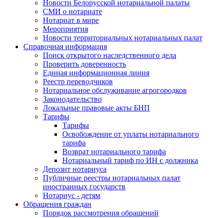
Новости Белорусской нотариальной палаты
СМИ о нотариате
Нотариат в мире
Мероприятия
Новости территориальных нотариальных палат
Справочная информация
Поиск открытого наследственного дела
Проверить доверенность
Единая информационная линия
Реестр переводчиков
Нотариальное обслуживание агрогородков
Законодательство
Локальные правовые акты БНП
Тарифы
Тарифы
Освобождение от уплаты нотариального
тарифа
Возврат нотариального тарифа
Нотариальный тариф по ИН с должника
Депозит нотариуса
Публичные реестры нотариальных палат
иностранных государств
Нотариус - детям
Обращения граждан
Порядок рассмотрения обращений