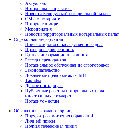
Актуально
Нотариальная практика
Новости Белорусской нотариальной палаты
СМИ о нотариате
Нотариат в мире
Мероприятия
Новости территориальных нотариальных палат
Справочная информация
Поиск открытого наследственного дела
Проверить доверенность
Единая информационная линия
Реестр переводчиков
Нотариальное обслуживание агрогородков
Законодательство
Локальные правовые акты БНП
Тарифы
Депозит нотариуса
Публичные реестры нотариальных палат
иностранных государств
Нотариус - детям
Обращения граждан и юрлиц
Порядок рассмотрения обращений
Личный прием
Прямая телефонная линия