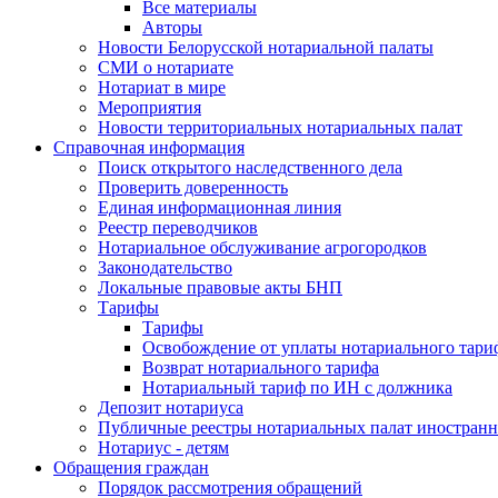
Все материалы
Авторы
Новости Белорусской нотариальной палаты
СМИ о нотариате
Нотариат в мире
Мероприятия
Новости территориальных нотариальных палат
Справочная информация
Поиск открытого наследственного дела
Проверить доверенность
Единая информационная линия
Реестр переводчиков
Нотариальное обслуживание агрогородков
Законодательство
Локальные правовые акты БНП
Тарифы
Тарифы
Освобождение от уплаты нотариального тари
Возврат нотариального тарифа
Нотариальный тариф по ИН с должника
Депозит нотариуса
Публичные реестры нотариальных палат иностранн
Нотариус - детям
Обращения граждан
Порядок рассмотрения обращений