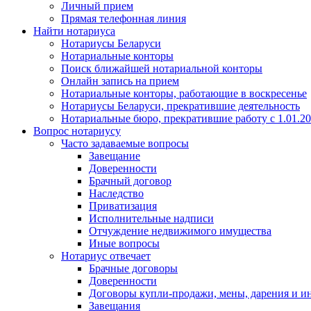
Личный прием
Прямая телефонная линия
Найти нотариуса
Нотариусы Беларуси
Нотариальные конторы
Поиск ближайшей нотариальной конторы
Онлайн запись на прием
Нотариальные конторы, работающие в воскресенье
Нотариусы Беларуси, прекратившие деятельность
Нотариальные бюро, прекратившие работу с 1.01.2
Вопрос нотариусу
Часто задаваемые вопросы
Завещание
Доверенности
Брачный договор
Наследство
Приватизация
Исполнительные надписи
Отчуждение недвижимого имущества
Иные вопросы
Нотариус отвечает
Брачные договоры
Доверенности
Договоры купли-продажи, мены, дарения и и
Завещания