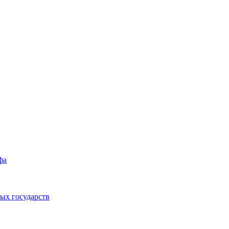
фа
ых государств