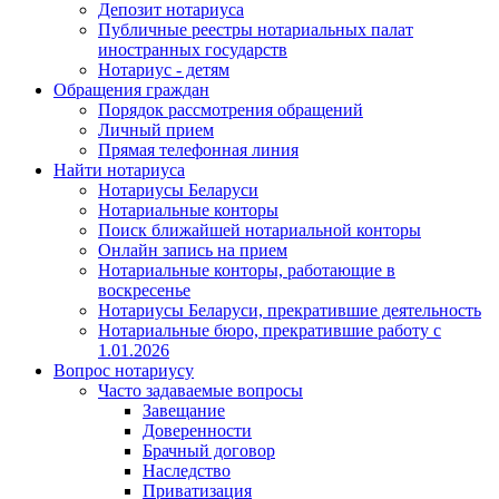
Депозит нотариуса
Публичные реестры нотариальных палат
иностранных государств
Нотариус - детям
Обращения граждан
Порядок рассмотрения обращений
Личный прием
Прямая телефонная линия
Найти нотариуса
Нотариусы Беларуси
Нотариальные конторы
Поиск ближайшей нотариальной конторы
Онлайн запись на прием
Нотариальные конторы, работающие в
воскресенье
Нотариусы Беларуси, прекратившие деятельность
Нотариальные бюро, прекратившие работу с
1.01.2026
Вопрос нотариусу
Часто задаваемые вопросы
Завещание
Доверенности
Брачный договор
Наследство
Приватизация