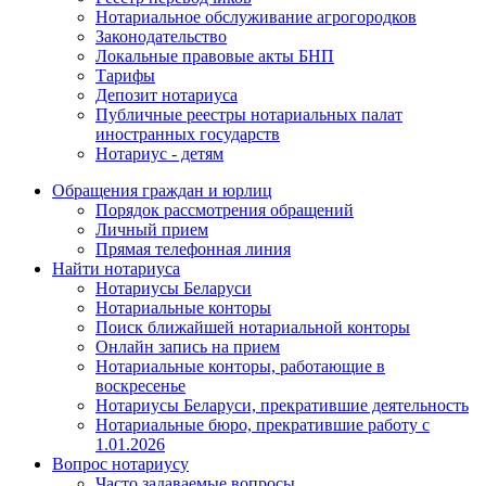
Нотариальное обслуживание агрогородков
Законодательство
Локальные правовые акты БНП
Тарифы
Депозит нотариуса
Публичные реестры нотариальных палат
иностранных государств
Нотариус - детям
Обращения граждан и юрлиц
Порядок рассмотрения обращений
Личный прием
Прямая телефонная линия
Найти нотариуса
Нотариусы Беларуси
Нотариальные конторы
Поиск ближайшей нотариальной конторы
Онлайн запись на прием
Нотариальные конторы, работающие в
воскресенье
Нотариусы Беларуси, прекратившие деятельность
Нотариальные бюро, прекратившие работу с
1.01.2026
Вопрос нотариусу
Часто задаваемые вопросы