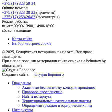
+375 (17) 323-59-34
Общие номера:
+375 (17) 323-38-23
(приемная)
+375 (17) 258-26-83
(бухгалтерия)
Режим работы:
пн-пт: 09:00-13:00, 14:00-18:00
сб, вс: выходные
Карта сайта
Выбор настроек cookie
© 2025, Белорусская нотариальная палата. Все права
защищены.
При использовании материалов сайта ссылка на belnotary.by
обязательна
Создание сайта —
Студия Борового
Гражданам
Акции по бесплатному консультированию
Правовое просвещение
Найти нотариуса
Территориальные нотариальные палаты
Обращения граждан и юридических лиц
Нотариусам