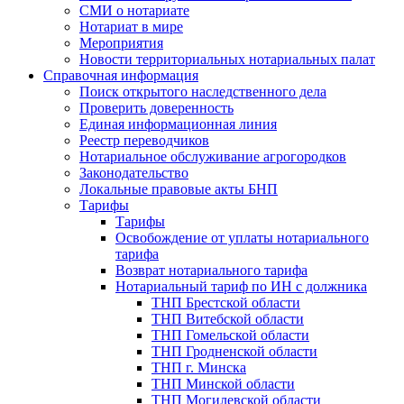
СМИ о нотариате
Нотариат в мире
Мероприятия
Новости территориальных нотариальных палат
Справочная информация
Поиск открытого наследственного дела
Проверить доверенность
Единая информационная линия
Реестр переводчиков
Нотариальное обслуживание агрогородков
Законодательство
Локальные правовые акты БНП
Тарифы
Тарифы
Освобождение от уплаты нотариального
тарифа
Возврат нотариального тарифа
Нотариальный тариф по ИН с должника
ТНП Брестской области
ТНП Витебской области
ТНП Гомельской области
ТНП Гродненской области
ТНП г. Минска
ТНП Минской области
ТНП Могилевской области