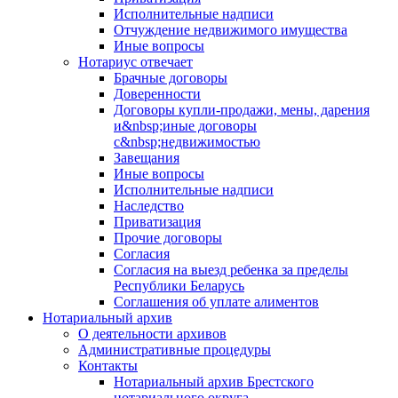
Исполнительные надписи
Отчуждение недвижимого имущества
Иные вопросы
Нотариус отвечает
Брачные договоры
Доверенности
Договоры купли-продажи, мены, дарения
и&nbsp;иные договоры
с&nbsp;недвижимостью
Завещания
Иные вопросы
Исполнительные надписи
Наследство
Приватизация
Прочие договоры
Согласия
Согласия на выезд ребенка за пределы
Республики Беларусь
Соглашения об уплате алиментов
Нотариальный архив
О деятельности архивов
Административные процедуры
Контакты
Нотариальный архив Брестского
нотариального округа