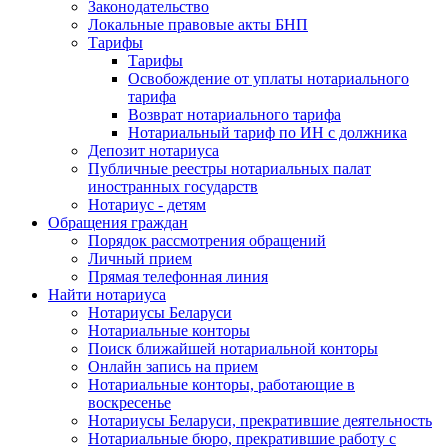
Законодательство
Локальные правовые акты БНП
Тарифы
Тарифы
Освобождение от уплаты нотариального
тарифа
Возврат нотариального тарифа
Нотариальный тариф по ИН с должника
Депозит нотариуса
Публичные реестры нотариальных палат
иностранных государств
Нотариус - детям
Обращения граждан
Порядок рассмотрения обращений
Личный прием
Прямая телефонная линия
Найти нотариуса
Нотариусы Беларуси
Нотариальные конторы
Поиск ближайшей нотариальной конторы
Онлайн запись на прием
Нотариальные конторы, работающие в
воскресенье
Нотариусы Беларуси, прекратившие деятельность
Нотариальные бюро, прекратившие работу с