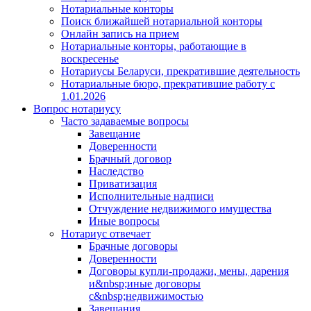
Нотариальные конторы
Поиск ближайшей нотариальной конторы
Онлайн запись на прием
Нотариальные конторы, работающие в
воскресенье
Нотариусы Беларуси, прекратившие деятельность
Нотариальные бюро, прекратившие работу с
1.01.2026
Вопрос нотариусу
Часто задаваемые вопросы
Завещание
Доверенности
Брачный договор
Наследство
Приватизация
Исполнительные надписи
Отчуждение недвижимого имущества
Иные вопросы
Нотариус отвечает
Брачные договоры
Доверенности
Договоры купли-продажи, мены, дарения
и&nbsp;иные договоры
с&nbsp;недвижимостью
Завещания