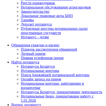
Реестр переводчиков
Нотариальное обслуживание агрогородков
Законодательство
Локальные правовые акты БНП
Тарифы
Депозит нотариуса
Публичные реестры нотариальных палат
иностранных государств
Нотариус - детям
Обращения граждан и юрлиц
Порядок рассмотрения обращений
Личный прием
Прямая телефонная линия
Найти нотариуса
Нотариусы Беларуси
Нотариальные конторы
Поиск ближайшей нотариальной конторы
Онлайн запись на прием
Нотариальные конторы, работающие в
воскресенье
Нотариусы Беларуси, прекратившие деятельность
Нотариальные бюро, прекратившие работу с
1.01.2026
Вопрос нотариусу