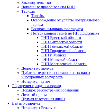
Законодательство
Локальные правовые акты БНП
Тарифы
Тарифы
Освобождение от уплаты нотариального
тарифа
Возврат нотариального тарифа
Нотариальный тариф по ИН с должника
ТНП Брестской области
ТНП Витебской области
ТНП Гомельской области
ТНП Гродненской области
ТНП г. Минска
ТНП Минской области
ТНП Могилевской области
Депозит нотариуса
Публичные реестры нотариальных палат
иностранных государств
Нотариус - детям
Обращения граждан и юрлиц
Порядок рассмотрения обращений
Личный прием
Прямая телефонная линия
Найти нотариуса
Нотариусы Беларуси