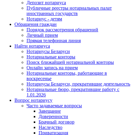
Депозит нотариуса
Публичные реестры нотариальных палат
иностранных государств
Нотариус - детям
Обращения граждан
Порядок рассмотрения обращений
Личный прием
Прямая телефонная линия
Найти нотариуса
Нотариусы Беларуси
Нотариальные конторы
Поиск ближайшей нотариальной конторы
Онлайн запись на прием
Нотариальные конторы, работающие в
воскресенье
Нотариусы Беларуси, прекратившие деятельность
Нотариальные бюро, прекратившие работу с
1.01.2026
Вопрос нотариусу
Часто задаваемые вопросы
Завещание
Доверенности
Брачный договор
Наследство
Приватизация