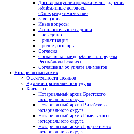
Договоры купли-продажи, мены, дарения
и&nbsp;иные договоры
с&nbsp;недвижимостью
Завещания
Иные вопросы
Исполнительные надписи
Наследство
Приватизация
Прочие договоры
Согласия
Согласия на выезд ребенка за пределы
Республики Беларусь
Соглашения об уплате алиментов
Нотариальный архив
О деятельности архивов
Административные процедуры
Контакты
Нотариальный архив Брестского
нотариального округа
Нотариальный архив Витебского
нотариального округа
Нотариальный архив Гомельского
нотариального округа
Нотариальный архив Гродненского
нотариального округа