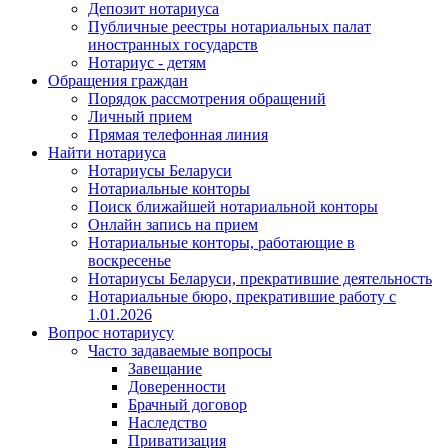
Депозит нотариуса
Публичные реестры нотариальных палат
иностранных государств
Нотариус - детям
Обращения граждан
Порядок рассмотрения обращений
Личный прием
Прямая телефонная линия
Найти нотариуса
Нотариусы Беларуси
Нотариальные конторы
Поиск ближайшей нотариальной конторы
Онлайн запись на прием
Нотариальные конторы, работающие в
воскресенье
Нотариусы Беларуси, прекратившие деятельность
Нотариальные бюро, прекратившие работу с
1.01.2026
Вопрос нотариусу
Часто задаваемые вопросы
Завещание
Доверенности
Брачный договор
Наследство
Приватизация