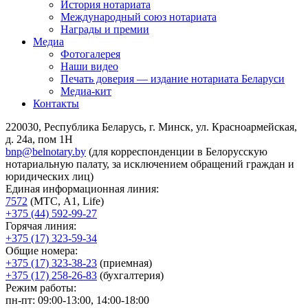
История нотариата
Международный союз нотариата
Награды и премии
Медиа
Фотогалерея
Наши видео
Печать доверия — издание нотариата Беларуси
Медиа-кит
Контакты
220030, Республика Беларусь, г. Минск, ул. Красноармейская,
д. 24а, пом 1Н
bnp@belnotary.by
(для корреспонденции в Белорусскую
нотариальную палату, за исключением обращений граждан и
юридических лиц)
Единая информационная линия:
7572
(МТС, A1, Life)
+375 (44) 592-99-27
Горячая линия:
+375 (17) 323-59-34
Общие номера:
+375 (17) 323-38-23
(приемная)
+375 (17) 258-26-83
(бухгалтерия)
Режим работы:
пн-пт: 09:00-13:00, 14:00-18:00