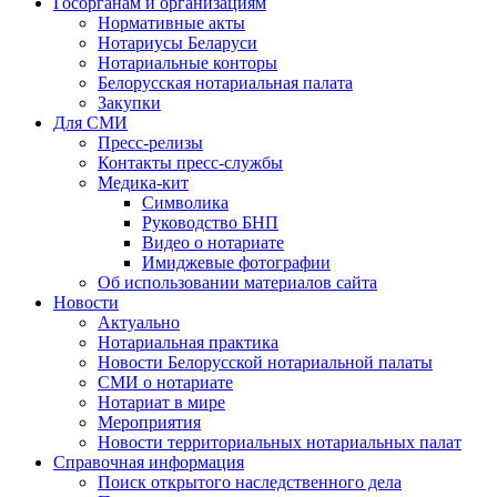
Госорганам и организациям
Нормативные акты
Нотариусы Беларуси
Нотариальные конторы
Белорусская нотариальная палата
Закупки
Для СМИ
Пресс-релизы
Контакты пресс-службы
Медика-кит
Символика
Руководство БНП
Видео о нотариате
Имиджевые фотографии
Об использовании материалов сайта
Новости
Актуально
Нотариальная практика
Новости Белорусской нотариальной палаты
СМИ о нотариате
Нотариат в мире
Мероприятия
Новости территориальных нотариальных палат
Справочная информация
Поиск открытого наследственного дела