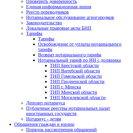
Проверить доверенность
Единая информационная линия
Реестр переводчиков
Нотариальное обслуживание агрогородков
Законодательство
Локальные правовые акты БНП
Тарифы
Тарифы
Освобождение от уплаты нотариального
тарифа
Возврат нотариального тарифа
Нотариальный тариф по ИН с должника
ТНП Брестской области
ТНП Витебской области
ТНП Гомельской области
ТНП Гродненской области
ТНП г. Минска
ТНП Минской области
ТНП Могилевской области
Депозит нотариуса
Публичные реестры нотариальных палат
иностранных государств
Нотариус - детям
Обращения граждан и юрлиц
Порядок рассмотрения обращений