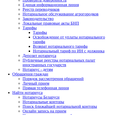
Проверить доверенность
Единая информационная линия
Реестр переводчиков
Нотариальное обслуживание агрогородков
Законодательство
Локальные правовые акты БНП
Тарифы
Тарифы
Освобождение от уплаты нотариального
тарифа
Возврат нотариального тарифа
Нотариальный тариф по ИН с должника
Депозит нотариуса
Публичные реестры нотариальных палат
иностранных государств
Нотариус - детям
Обращения граждан
Порядок рассмотрения обращений
Личный прием
Прямая телефонная линия
Найти нотариуса
Нотариусы Беларуси
Нотариальные конторы
Поиск ближайшей нотариальной конторы
Онлайн запись на прием