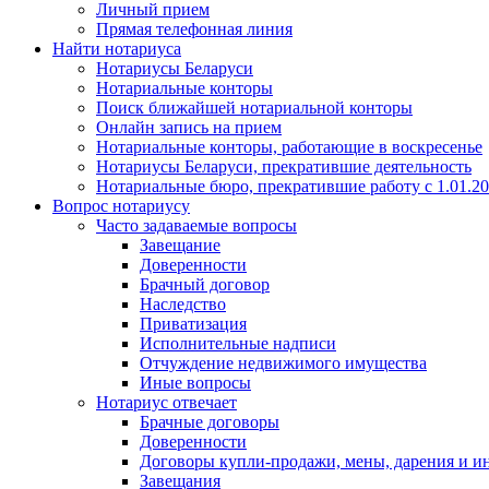
Личный прием
Прямая телефонная линия
Найти нотариуса
Нотариусы Беларуси
Нотариальные конторы
Поиск ближайшей нотариальной конторы
Онлайн запись на прием
Нотариальные конторы, работающие в воскресенье
Нотариусы Беларуси, прекратившие деятельность
Нотариальные бюро, прекратившие работу с 1.01.2
Вопрос нотариусу
Часто задаваемые вопросы
Завещание
Доверенности
Брачный договор
Наследство
Приватизация
Исполнительные надписи
Отчуждение недвижимого имущества
Иные вопросы
Нотариус отвечает
Брачные договоры
Доверенности
Договоры купли-продажи, мены, дарения и и
Завещания