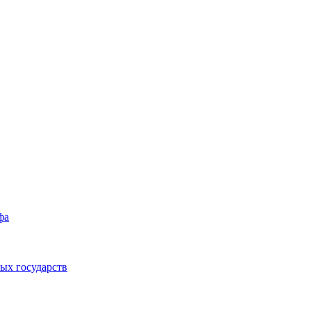
фа
ых государств