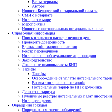
Все материалы
Авторы
Новости Белорусской нотариальной палаты
СМИ о нотариате
Нотариат в мире
Мероприятия
Новости территориальных нотариальных палат
Справочная информация
Поиск открытого наследственного дела
Проверить доверенность
Единая информационная линия
Реестр переводчиков
Нотариальное обслуживание агрогородков
Законодательство
Локальные правовые акты БНП
Тарифы
Тарифы
Освобождение от уплаты нотариального тари
Возврат нотариального тарифа
Нотариальный тариф по ИН с должника
Депозит нотариуса
Публичные реестры нотариальных палат иностранн
Нотариус - детям
Обращения граждан
Порядок рассмотрения обращений