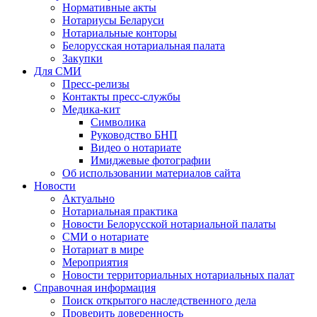
Нормативные акты
Нотариусы Беларуси
Нотариальные конторы
Белорусская нотариальная палата
Закупки
Для СМИ
Пресс-релизы
Контакты пресс-службы
Медика-кит
Символика
Руководство БНП
Видео о нотариате
Имиджевые фотографии
Об использовании материалов сайта
Новости
Актуально
Нотариальная практика
Новости Белорусской нотариальной палаты
СМИ о нотариате
Нотариат в мире
Мероприятия
Новости территориальных нотариальных палат
Справочная информация
Поиск открытого наследственного дела
Проверить доверенность