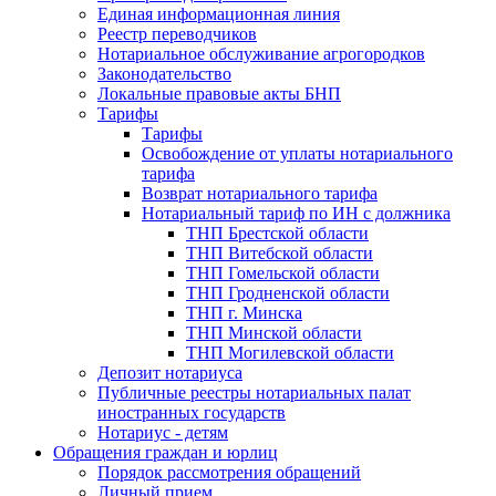
Единая информационная линия
Реестр переводчиков
Нотариальное обслуживание агрогородков
Законодательство
Локальные правовые акты БНП
Тарифы
Тарифы
Освобождение от уплаты нотариального
тарифа
Возврат нотариального тарифа
Нотариальный тариф по ИН с должника
ТНП Брестской области
ТНП Витебской области
ТНП Гомельской области
ТНП Гродненской области
ТНП г. Минска
ТНП Минской области
ТНП Могилевской области
Депозит нотариуса
Публичные реестры нотариальных палат
иностранных государств
Нотариус - детям
Обращения граждан и юрлиц
Порядок рассмотрения обращений
Личный прием