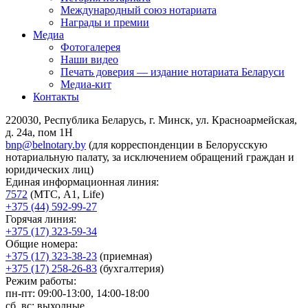
Международный союз нотариата
Награды и премии
Медиа
Фотогалерея
Наши видео
Печать доверия — издание нотариата Беларуси
Медиа-кит
Контакты
220030, Республика Беларусь, г. Минск, ул. Красноармейская,
д. 24а, пом 1Н
bnp@belnotary.by
(для корреспонденции в Белорусскую
нотариальную палату, за исключением обращений граждан и
юридических лиц)
Единая информационная линия:
7572
(МТС, A1, Life)
+375 (44) 592-99-27
Горячая линия:
+375 (17) 323-59-34
Общие номера:
+375 (17) 323-38-23
(приемная)
+375 (17) 258-26-83
(бухгалтерия)
Режим работы:
пн-пт: 09:00-13:00, 14:00-18:00
сб, вс: выходные