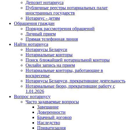
Депозит нотариуса
Публичные реестры нотариальных палат
иностранных государств
Нотариус - детям
Обращения граждан
Порядок рассмотрения обращений
Личный прием
Прямая телефонная линия
Найти нотариуса
Нотариусы Беларуси
Нотариальные конторы
Поиск ближайшей нотариальной конторы
Онлайн запись на прием
Нотариальные конторы, работающие в
воскресенье
Нотариусы Беларуси, прекратившие деятельность
Нотариальные бюро, прекратившие работу с
1.01.2026
Вопрос нотариусу
Часто задаваемые вопросы
Завещание
Доверенности
Брачный договор
Наследство
Приватизация