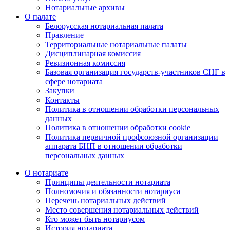
Нотариальные архивы
О палате
Белорусская нотариальная палата
Правление
Территориальные нотариальные палаты
Дисциплинарная комиссия
Ревизионная комиссия
Базовая организация государств-участников СНГ в
сфере нотариата
Закупки
Контакты
Политика в отношении обработки персональных
данных
Политика в отношении обработки cookie
Политика первичной профсоюзной организации
аппарата БНП в отношении обработки
персональных данных
О нотариате
Принципы деятельности нотариата
Полномочия и обязанности нотариуса
Перечень нотариальных действий
Место совершения нотариальных действий
Кто может быть нотариусом
История нотариата