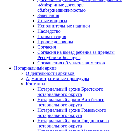
и&nbsp;иные договоры
с&nbsp;недвижимостью
Завещания
Иные вопросы
Исполнительные надписи
Наследство
Приватизация
Прочие договоры
Согласия
Согласия на выезд ребенка за пределы
Республики Беларусь
Соглашения об уплате алиментов
Нотариальный архив
О деятельности архивов
Административные процедуры
Контакты
Нотариальный архив Брестского
нотариального округа
Нотариальный архив Витебского
нотариального округа
Нотариальный архив Гомельского
нотариального округа
Нотариальный архив Гродненского
нотариального округа