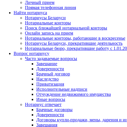
Личный прием
Прямая телефонная линия
Найти нотариуса
Нотариусы Беларуси
Нотариальные конторы
Поиск ближайшей нотариальной конторы
Онлайн запись на прием
Нотариальные конторы, работающие в воскресенье
Нотариусы Беларуси, прекратившие деятельность
Нотариальные бюро, прекратившие работу с 1.01.2
Вопрос нотариусу
Часто задаваемые вопросы
Завещание
Доверенности
Брачный договор
Наследство
Приватизация
Исполнительные надписи
Отчуждение недвижимого имущества
Иные вопросы
Нотариус отвечает
Брачные договоры
Доверенности
Договоры купли-продажи, мены, дарения и и
Завещания