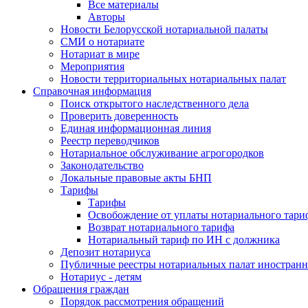
Все материалы
Авторы
Новости Белорусской нотариальной палаты
СМИ о нотариате
Нотариат в мире
Мероприятия
Новости территориальных нотариальных палат
Справочная информация
Поиск открытого наследственного дела
Проверить доверенность
Единая информационная линия
Реестр переводчиков
Нотариальное обслуживание агрогородков
Законодательство
Локальные правовые акты БНП
Тарифы
Тарифы
Освобождение от уплаты нотариального тари
Возврат нотариального тарифа
Нотариальный тариф по ИН с должника
Депозит нотариуса
Публичные реестры нотариальных палат иностранн
Нотариус - детям
Обращения граждан
Порядок рассмотрения обращений