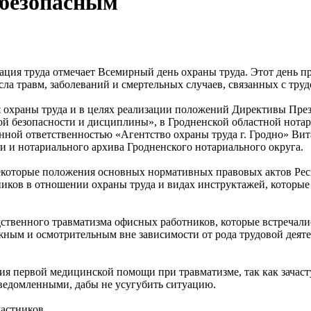
 безопасным
ация труда отмечает Всемирный день охраны труда. Этот день 
сла травм, заболеваний и смертельных случаев, связанных с тру
я охраны труда и в целях реализации положений Директивы През
 безопасности и дисциплины», в Гродненской областной нотари
енной ответственностью «Агентство охраны труда г. Гродно» Ви
и и нотариального архива Гродненского нотариального округа.
екоторые положения основных нормативных правовых актов Рес
ников в отношении охраны труда и видах инструктажей, которы
ственного травматизма офисных работников, которые встречали
ным и осмотрительным вне зависимости от рода трудовой деятел
я первой медицинской помощи при травматизме, так как зачаст
ведомленными, дабы не усугубить ситуацию.
астников.