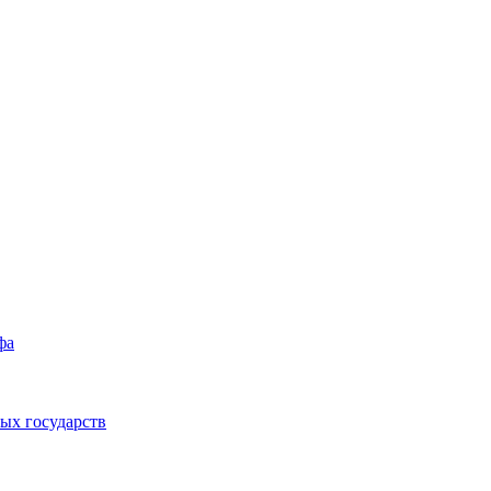
фа
ых государств