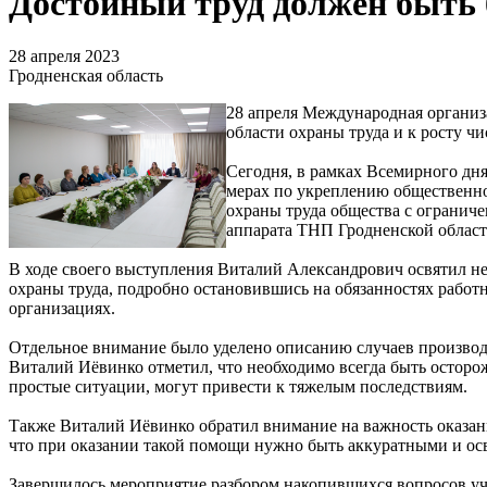
Достойный труд должен быть
28 апреля 2023
Гродненская область
28 апреля Международная организ
области охраны труда и к росту чи
Сегодня, в рамках Всемирного дн
мерах по укреплению общественной
охраны труда общества с огранич
аппарата ТНП Гродненской област
В ходе своего выступления Виталий Александрович освятил н
охраны труда, подробно остановившись на обязанностях работ
организациях.
Отдельное внимание было уделено описанию случаев производ
Виталий Иёвинко отметил, что необходимо всегда быть осторож
простые ситуации, могут привести к тяжелым последствиям.
Также Виталий Иёвинко обратил внимание на важность оказани
что при оказании такой помощи нужно быть аккуратными и ос
Завершилось мероприятие разбором накопившихся вопросов уч