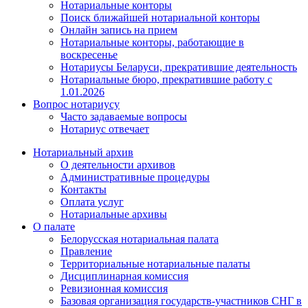
Нотариальные конторы
Поиск ближайшей нотариальной конторы
Онлайн запись на прием
Нотариальные конторы, работающие в
воскресенье
Нотариусы Беларуси, прекратившие деятельность
Нотариальные бюро, прекратившие работу с
1.01.2026
Вопрос нотариусу
Часто задаваемые вопросы
Нотариус отвечает
Нотариальный архив
О деятельности архивов
Административные процедуры
Контакты
Оплата услуг
Нотариальные архивы
О палате
Белорусская нотариальная палата
Правление
Территориальные нотариальные палаты
Дисциплинарная комиссия
Ревизионная комиссия
Базовая организация государств-участников СНГ в