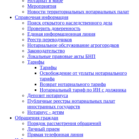
Нотариат в мире
Мероприятия
Новости территориальных нотариальных палат
Справочная информация
Поиск открытого наследственного дела
Проверить доверенность
Единая информационная линия
Реестр переводчиков
Нотариальное обслуживание агрогородков
Законодательство
Локальные правовые акты БНП
Тарифы
Тарифы
Освобождение от уплаты нотариального
тарифа
Возврат нотариального тарифа
Нотариальный тариф по ИН с должника
Депозит нотариуса
Публичные реестры нотариальных палат
иностранных государств
Нотариус - детям
Обращения граждан
Порядок рассмотрения обращений
Личный прием
Прямая телефонная линия