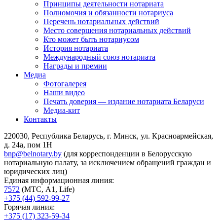
Принципы деятельности нотариата
Полномочия и обязанности нотариуса
Перечень нотариальных действий
Место совершения нотариальных действий
Кто может быть нотариусом
История нотариата
Международный союз нотариата
Награды и премии
Медиа
Фотогалерея
Наши видео
Печать доверия — издание нотариата Беларуси
Медиа-кит
Контакты
220030, Республика Беларусь, г. Минск, ул. Красноармейская,
д. 24а, пом 1Н
bnp@belnotary.by
(для корреспонденции в Белорусскую
нотариальную палату, за исключением обращений граждан и
юридических лиц)
Единая информационная линия:
7572
(МТС, A1, Life)
+375 (44) 592-99-27
Горячая линия:
+375 (17) 323-59-34