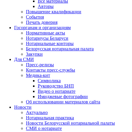
Все материалы
Авторы
Повышение квалификации
События
Печать доверия
Госорганам и организациям
Нормативные акты
Нотариусы Беларуси
Нотариальные конторы
Белорусская нотариальная палата
Закупки
Для СМИ
Пресс-релизы
Контакты пресс-службы
Медика-кит
Символика
Руководство БНП
Видео о нотариате
Имиджевые фотографии
Об использовании материалов сайта
Новости
Актуально
Нотариальная практика
Новости Белорусской нотариальной палаты
СМИ о нотариате