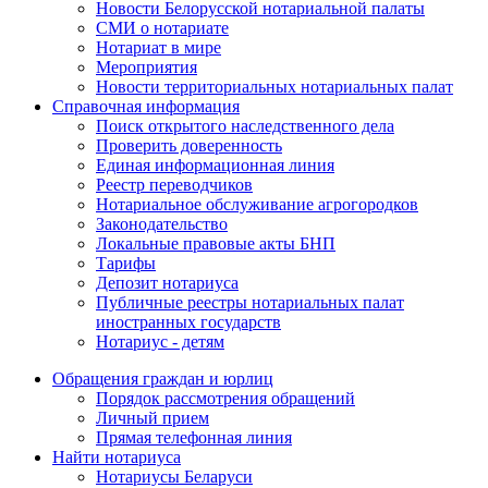
Новости Белорусской нотариальной палаты
СМИ о нотариате
Нотариат в мире
Мероприятия
Новости территориальных нотариальных палат
Справочная информация
Поиск открытого наследственного дела
Проверить доверенность
Единая информационная линия
Реестр переводчиков
Нотариальное обслуживание агрогородков
Законодательство
Локальные правовые акты БНП
Тарифы
Депозит нотариуса
Публичные реестры нотариальных палат
иностранных государств
Нотариус - детям
Обращения граждан и юрлиц
Порядок рассмотрения обращений
Личный прием
Прямая телефонная линия
Найти нотариуса
Нотариусы Беларуси