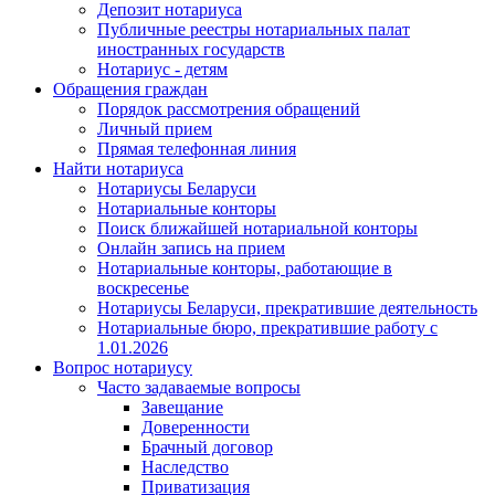
Депозит нотариуса
Публичные реестры нотариальных палат
иностранных государств
Нотариус - детям
Обращения граждан
Порядок рассмотрения обращений
Личный прием
Прямая телефонная линия
Найти нотариуса
Нотариусы Беларуси
Нотариальные конторы
Поиск ближайшей нотариальной конторы
Онлайн запись на прием
Нотариальные конторы, работающие в
воскресенье
Нотариусы Беларуси, прекратившие деятельность
Нотариальные бюро, прекратившие работу с
1.01.2026
Вопрос нотариусу
Часто задаваемые вопросы
Завещание
Доверенности
Брачный договор
Наследство
Приватизация