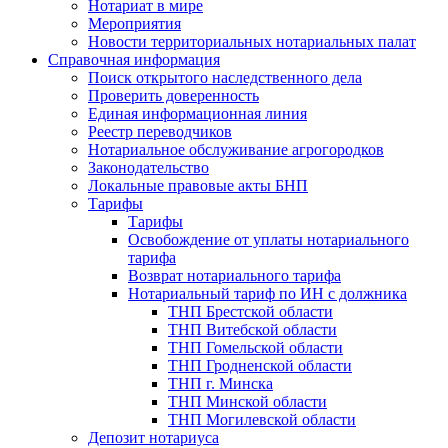
Нотариат в мире
Мероприятия
Новости территориальных нотариальных палат
Справочная информация
Поиск открытого наследственного дела
Проверить доверенность
Единая информационная линия
Реестр переводчиков
Нотариальное обслуживание агрогородков
Законодательство
Локальные правовые акты БНП
Тарифы
Тарифы
Освобождение от уплаты нотариального
тарифа
Возврат нотариального тарифа
Нотариальный тариф по ИН с должника
ТНП Брестской области
ТНП Витебской области
ТНП Гомельской области
ТНП Гродненской области
ТНП г. Минска
ТНП Минской области
ТНП Могилевской области
Депозит нотариуса