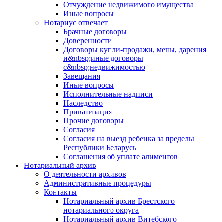
Отчуждение недвижимого имущества
Иные вопросы
Нотариус отвечает
Брачные договоры
Доверенности
Договоры купли-продажи, мены, дарения
и&nbsp;иные договоры
с&nbsp;недвижимостью
Завещания
Иные вопросы
Исполнительные надписи
Наследство
Приватизация
Прочие договоры
Согласия
Согласия на выезд ребенка за пределы
Республики Беларусь
Соглашения об уплате алиментов
Нотариальный архив
О деятельности архивов
Административные процедуры
Контакты
Нотариальный архив Брестского
нотариального округа
Нотариальный архив Витебского