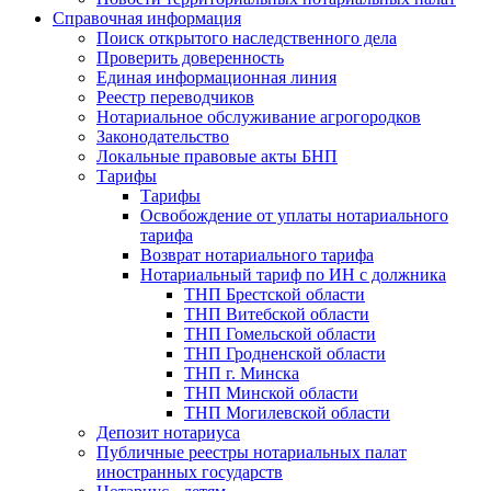
Справочная информация
Поиск открытого наследственного дела
Проверить доверенность
Единая информационная линия
Реестр переводчиков
Нотариальное обслуживание агрогородков
Законодательство
Локальные правовые акты БНП
Тарифы
Тарифы
Освобождение от уплаты нотариального
тарифа
Возврат нотариального тарифа
Нотариальный тариф по ИН с должника
ТНП Брестской области
ТНП Витебской области
ТНП Гомельской области
ТНП Гродненской области
ТНП г. Минска
ТНП Минской области
ТНП Могилевской области
Депозит нотариуса
Публичные реестры нотариальных палат
иностранных государств