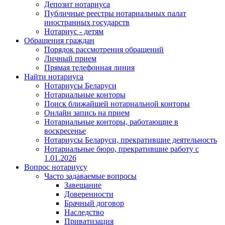
Депозит нотариуса
Публичные реестры нотариальных палат
иностранных государств
Нотариус - детям
Обращения граждан
Порядок рассмотрения обращений
Личный прием
Прямая телефонная линия
Найти нотариуса
Нотариусы Беларуси
Нотариальные конторы
Поиск ближайшей нотариальной конторы
Онлайн запись на прием
Нотариальные конторы, работающие в
воскресенье
Нотариусы Беларуси, прекратившие деятельность
Нотариальные бюро, прекратившие работу с
1.01.2026
Вопрос нотариусу
Часто задаваемые вопросы
Завещание
Доверенности
Брачный договор
Наследство
Приватизация