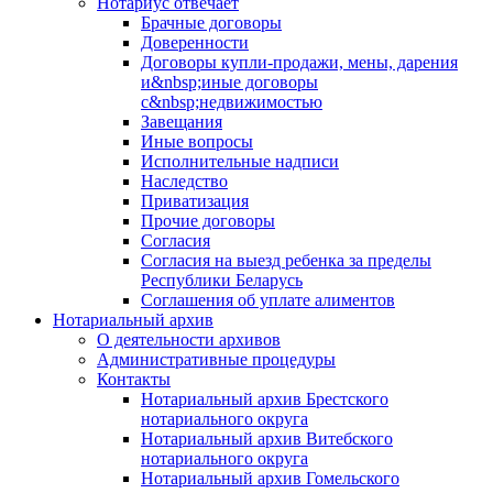
Нотариус отвечает
Брачные договоры
Доверенности
Договоры купли-продажи, мены, дарения
и&nbsp;иные договоры
с&nbsp;недвижимостью
Завещания
Иные вопросы
Исполнительные надписи
Наследство
Приватизация
Прочие договоры
Согласия
Согласия на выезд ребенка за пределы
Республики Беларусь
Соглашения об уплате алиментов
Нотариальный архив
О деятельности архивов
Административные процедуры
Контакты
Нотариальный архив Брестского
нотариального округа
Нотариальный архив Витебского
нотариального округа
Нотариальный архив Гомельского