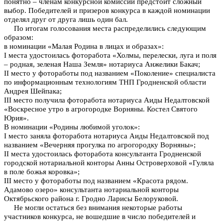
понятно – членам конкурсной комиссии предстоит сложный
выбор. Победителей и призеров конкурса в каждой номинации
отделял друг от друга лишь один бал.
По итогам голосования места распределились следующим
образом:
в номинации «Малая Родина в лицах и образах»:
I места удостоилась фоторабота «Холмы, перелески, луга и поля
– родная, зеленая Наша Земля» нотариуса Анжелики Бакач;
II место у фотоработы под названием «Поколение» специалиста
по информационным технологиям ТНП Гродненской области
Андрея Шейпака;
III место получила фоторабота нотариуса Аиды Недалтовской
«Воскресное утро в агрогородке Ворняны. Костел Святого
Юрия».
В номинации «Родины любимой уголок»:
I место заняла фоторабота нотариуса Аиды Недалтовской под
названием «Вечерняя прогулка по агрогородку Ворняны»;
II места удостоилась фоторабота консультанта Гродненской
городской нотариальной конторы Анны Островерховой «Гуляла
в поле божья коровка»;
III место у фотоработы под названием «Красота рядом.
Адамово озеро» консультанта нотариальной конторы
Октябрьского района г. Гродно Ларисы Белоруковой.
Не могли остаться без внимания некоторые работы
участников конкурса, не вошедшие в число победителей и