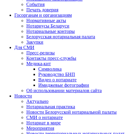
События
Печать доверия
Госорганам и организациям
Нормативные акты
Нотариусы Беларуси
Нотариальные конторы
Белорусская нотариальная палата
Закупки
Для СМИ
Пресс-релизы
Контакты пресс-службы
Медика-кит
Символика
Руководство БНП
Видео о нотариате
Имиджевые фотографии
Об использовании материалов сайта
Новости
Актуально
Нотариальная практика
Новости Белорусской нотариальной палаты
СМИ о нотариате
Нотариат в мире
Мероприятия
Новости территориальных нотариальных палат