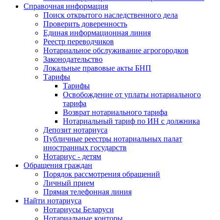
Справочная информация
Поиск открытого наследственного дела
Проверить доверенность
Единая информационная линия
Реестр переводчиков
Нотариальное обслуживание агрогородков
Законодательство
Локальные правовые акты БНП
Тарифы
Тарифы
Освобождение от уплаты нотариального
тарифа
Возврат нотариального тарифа
Нотариальный тариф по ИН с должника
Депозит нотариуса
Публичные реестры нотариальных палат
иностранных государств
Нотариус - детям
Обращения граждан
Порядок рассмотрения обращений
Личный прием
Прямая телефонная линия
Найти нотариуса
Нотариусы Беларуси
Нотариальные конторы