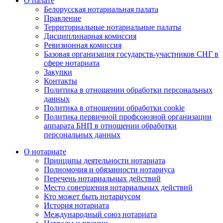
О палате
Белорусская нотариальная палата
Правление
Территориальные нотариальные палаты
Дисциплинарная комиссия
Ревизионная комиссия
Базовая организация государств-участников СНГ в
сфере нотариата
Закупки
Контакты
Политика в отношении обработки персональных
данных
Политика в отношении обработки cookie
Политика первичной профсоюзной организации
аппарата БНП в отношении обработки
персональных данных
О нотариате
Принципы деятельности нотариата
Полномочия и обязанности нотариуса
Перечень нотариальных действий
Место совершения нотариальных действий
Кто может быть нотариусом
История нотариата
Международный союз нотариата