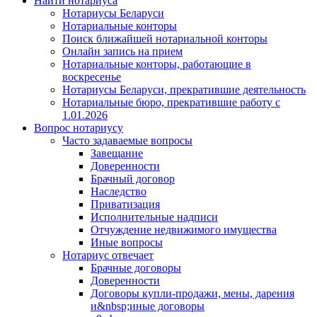
Найти нотариуса
Нотариусы Беларуси
Нотариальные конторы
Поиск ближайшей нотариальной конторы
Онлайн запись на прием
Нотариальные конторы, работающие в
воскресенье
Нотариусы Беларуси, прекратившие деятельность
Нотариальные бюро, прекратившие работу с
1.01.2026
Вопрос нотариусу
Часто задаваемые вопросы
Завещание
Доверенности
Брачный договор
Наследство
Приватизация
Исполнительные надписи
Отчуждение недвижимого имущества
Иные вопросы
Нотариус отвечает
Брачные договоры
Доверенности
Договоры купли-продажи, мены, дарения
и&nbsp;иные договоры