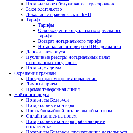
Нотариальное обслуживание агрогородков
Законодательство
Локальные правовые акты БНП
Тарифы
Тарифы
Освобождение от уплаты нотариального
тарифа
Возврат нотариального тарифа
Нотариальный тариф по ИН с должника
Депозит нотариуса
Публичные реестры нотариальных палат
иностранных государств
Нотариус - детям
Обращения граждан
Порядок рассмотрения обращений
Личный прием
Прямая телефонная линия
Найти нотариуса
Нотариусы Беларуси
Нотариальные конторы
Поиск ближайшей нотариальной конторы
Онлайн запись на прием
Нотариальные конторы, работающие в
воскресенье
Нотариусы Беларуси, прекратившие деятельность