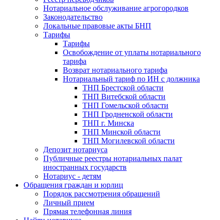
Нотариальное обслуживание агрогородков
Законодательство
Локальные правовые акты БНП
Тарифы
Тарифы
Освобождение от уплаты нотариального
тарифа
Возврат нотариального тарифа
Нотариальный тариф по ИН с должника
ТНП Брестской области
ТНП Витебской области
ТНП Гомельской области
ТНП Гродненской области
ТНП г. Минска
ТНП Минской области
ТНП Могилевской области
Депозит нотариуса
Публичные реестры нотариальных палат
иностранных государств
Нотариус - детям
Обращения граждан и юрлиц
Порядок рассмотрения обращений
Личный прием
Прямая телефонная линия