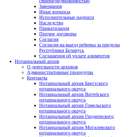
с&nbsp;недвижимостью
Завещания
Иные вопросы
Исполнительные надписи
Наследство
Приватизация
Прочие договоры
Согласия
Согласия на выезд ребенка за пределы
Республики Беларусь
Соглашения об уплате алиментов
Нотариальный архив
О деятельности архивов
Административные процедуры
Контакты
Нотариальный архив Брестского
нотариального округа
Нотариальный архив Витебского
нотариального округа
Нотариальный архив Гомельского
нотариального округа
Нотариальный архив Гродненского
нотариального округа
Нотариальный архив Могилевского
нотариального округа