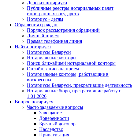
Депозит нотариуса
Публичные реестры нотариальных палат
иностранных государств
Нотариус - детям
Обращения граждан
Порядок рассмотрения обращений
Личный прием
Прямая телефонная линия
Найти нотариуса
Нотариусы Беларуси
Нотариальные конторы
Поиск ближайшей нотариальной конторы
Онлайн запись на прием
Нотариальные конторы, работающие в
воскресенье
Нотариусы Беларуси, прекратившие деятельность
Нотариальные бюро, прекратившие работу с
1.01.2026
Вопрос нотариусу
Часто задаваемые вопросы
Завещание
Доверенности
Брачный договор
Наследство
Приватизация