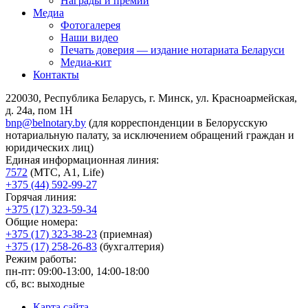
Награды и премии
Медиа
Фотогалерея
Наши видео
Печать доверия — издание нотариата Беларуси
Медиа-кит
Контакты
220030, Республика Беларусь, г. Минск, ул. Красноармейская,
д. 24а, пом 1Н
bnp@belnotary.by
(для корреспонденции в Белорусскую
нотариальную палату, за исключением обращений граждан и
юридических лиц)
Единая информационная линия:
7572
(МТС, A1, Life)
+375 (44) 592-99-27
Горячая линия:
+375 (17) 323-59-34
Общие номера:
+375 (17) 323-38-23
(приемная)
+375 (17) 258-26-83
(бухгалтерия)
Режим работы:
пн-пт: 09:00-13:00, 14:00-18:00
сб, вс: выходные
Карта сайта