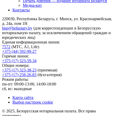
Печать доверия — издание нотариата Беларуси
Медиа-кит
Контакты
220030, Республика Беларусь, г. Минск, ул. Красноармейская,
д. 24а, пом 1Н
bnp@belnotary.by
(для корреспонденции в Белорусскую
нотариальную палату, за исключением обращений граждан и
юридических лиц)
Единая информационная линия:
7572
(МТС, A1, Life)
+375 (44) 592-99-27
Горячая линия:
+375 (17) 323-59-34
Общие номера:
+375 (17) 323-38-23
(приемная)
+375 (17) 258-26-83
(бухгалтерия)
Режим работы:
пн-пт: 09:00-13:00, 14:00-18:00
сб, вс: выходные
Карта сайта
Выбор настроек cookie
© 2025, Белорусская нотариальная палата. Все права
защищены.