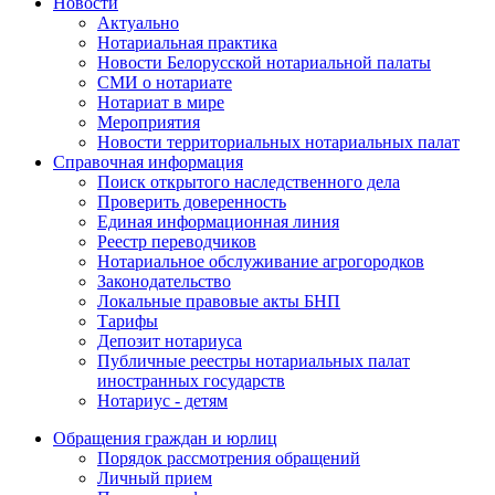
Новости
Актуально
Нотариальная практика
Новости Белорусской нотариальной палаты
СМИ о нотариате
Нотариат в мире
Мероприятия
Новости территориальных нотариальных палат
Справочная информация
Поиск открытого наследственного дела
Проверить доверенность
Единая информационная линия
Реестр переводчиков
Нотариальное обслуживание агрогородков
Законодательство
Локальные правовые акты БНП
Тарифы
Депозит нотариуса
Публичные реестры нотариальных палат
иностранных государств
Нотариус - детям
Обращения граждан и юрлиц
Порядок рассмотрения обращений
Личный прием