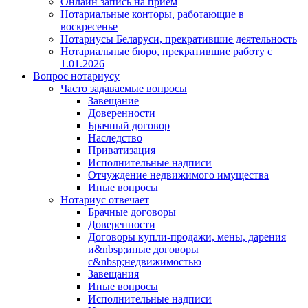
Онлайн запись на прием
Нотариальные конторы, работающие в
воскресенье
Нотариусы Беларуси, прекратившие деятельность
Нотариальные бюро, прекратившие работу с
1.01.2026
Вопрос нотариусу
Часто задаваемые вопросы
Завещание
Доверенности
Брачный договор
Наследство
Приватизация
Исполнительные надписи
Отчуждение недвижимого имущества
Иные вопросы
Нотариус отвечает
Брачные договоры
Доверенности
Договоры купли-продажи, мены, дарения
и&nbsp;иные договоры
с&nbsp;недвижимостью
Завещания
Иные вопросы
Исполнительные надписи