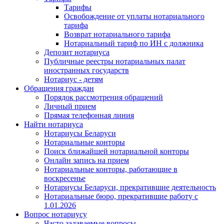
Тарифы
Освобождение от уплаты нотариального
тарифа
Возврат нотариального тарифа
Нотариальный тариф по ИН с должника
Депозит нотариуса
Публичные реестры нотариальных палат
иностранных государств
Нотариус - детям
Обращения граждан
Порядок рассмотрения обращений
Личный прием
Прямая телефонная линия
Найти нотариуса
Нотариусы Беларуси
Нотариальные конторы
Поиск ближайшей нотариальной конторы
Онлайн запись на прием
Нотариальные конторы, работающие в
воскресенье
Нотариусы Беларуси, прекратившие деятельность
Нотариальные бюро, прекратившие работу с
1.01.2026
Вопрос нотариусу
Часто задаваемые вопросы