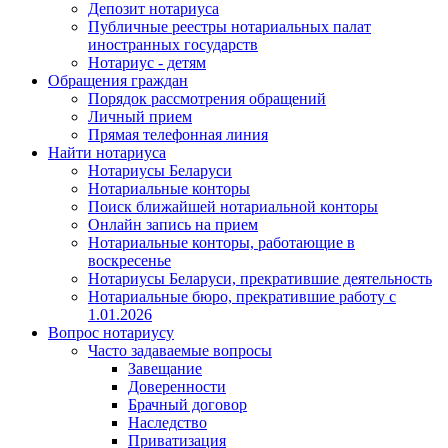
Депозит нотариуса
Публичные реестры нотариальных палат
иностранных государств
Нотариус - детям
Обращения граждан
Порядок рассмотрения обращений
Личный прием
Прямая телефонная линия
Найти нотариуса
Нотариусы Беларуси
Нотариальные конторы
Поиск ближайшей нотариальной конторы
Онлайн запись на прием
Нотариальные конторы, работающие в
воскресенье
Нотариусы Беларуси, прекратившие деятельность
Нотариальные бюро, прекратившие работу с
1.01.2026
Вопрос нотариусу
Часто задаваемые вопросы
Завещание
Доверенности
Брачный договор
Наследство
Приватизация