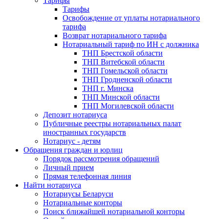
Тарифы
Тарифы
Освобождение от уплаты нотариального
тарифа
Возврат нотариального тарифа
Нотариальный тариф по ИН с должника
ТНП Брестской области
ТНП Витебской области
ТНП Гомельской области
ТНП Гродненской области
ТНП г. Минска
ТНП Минской области
ТНП Могилевской области
Депозит нотариуса
Публичные реестры нотариальных палат
иностранных государств
Нотариус - детям
Обращения граждан и юрлиц
Порядок рассмотрения обращений
Личный прием
Прямая телефонная линия
Найти нотариуса
Нотариусы Беларуси
Нотариальные конторы
Поиск ближайшей нотариальной конторы