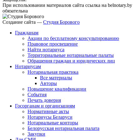
При использовании материалов сайта ссылка на belnotary.by
обязательна
Создание сайта —
Студия Борового
Гражданам
Акции по бесплатному консультированию
Правовое просвещение
Найти нотариуса
Территориальные нотариальные палаты
Обращения граждан и юридических лиц
Нотариусам
Нотариальная практика
Все материалы
Авторы
Повышение квалификации
События
Печать доверия
Госорганам и организациям
Нормативные акты
Нотариусы Беларуси
Нотариальные конторы
Белорусская нотариальная палата
Закупки
Для СМИ