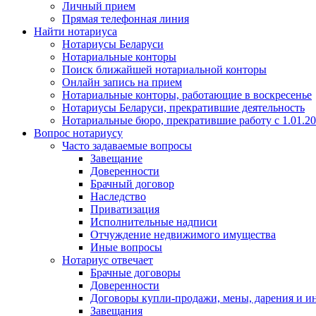
Личный прием
Прямая телефонная линия
Найти нотариуса
Нотариусы Беларуси
Нотариальные конторы
Поиск ближайшей нотариальной конторы
Онлайн запись на прием
Нотариальные конторы, работающие в воскресенье
Нотариусы Беларуси, прекратившие деятельность
Нотариальные бюро, прекратившие работу с 1.01.2
Вопрос нотариусу
Часто задаваемые вопросы
Завещание
Доверенности
Брачный договор
Наследство
Приватизация
Исполнительные надписи
Отчуждение недвижимого имущества
Иные вопросы
Нотариус отвечает
Брачные договоры
Доверенности
Договоры купли-продажи, мены, дарения и и
Завещания