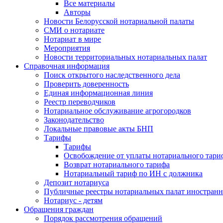
Все материалы
Авторы
Новости Белорусской нотариальной палаты
СМИ о нотариате
Нотариат в мире
Мероприятия
Новости территориальных нотариальных палат
Справочная информация
Поиск открытого наследственного дела
Проверить доверенность
Единая информационная линия
Реестр переводчиков
Нотариальное обслуживание агрогородков
Законодательство
Локальные правовые акты БНП
Тарифы
Тарифы
Освобождение от уплаты нотариального тари
Возврат нотариального тарифа
Нотариальный тариф по ИН с должника
Депозит нотариуса
Публичные реестры нотариальных палат иностранн
Нотариус - детям
Обращения граждан
Порядок рассмотрения обращений