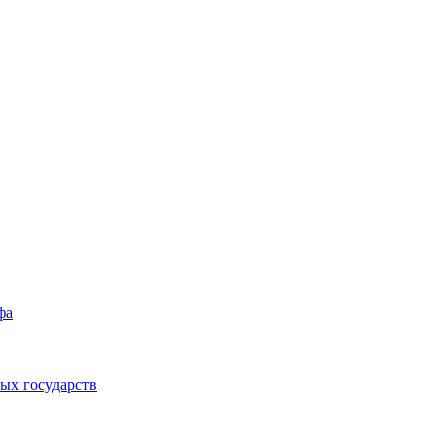
фа
ых государств