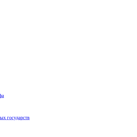
фа
ых государств