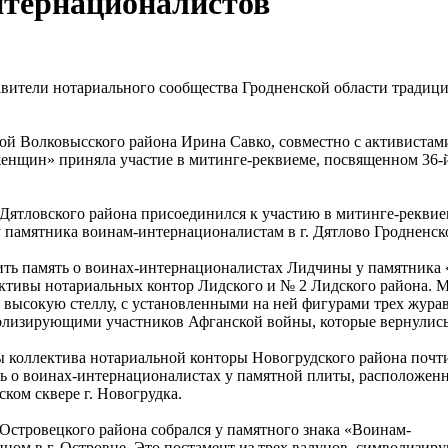
нтернационалистов
вители нотариального сообщества Гродненской области традиц
ой Волковысского района Ирина Савко, совместно с активиста
енщин» приняла участие в митинге-реквиеме, посвященном 36-й
Дятловского района присоединился к участию в митинге-реквие
у памятника воинам-интернационалистам в г. Дятлово Гродненск
ть память о воинах-интернационалистах Лидчины у памятника «
ктивы нотариальных контор Лидского и № 2 Лидского района. 
 высокую стеллу, с установленными на ней фигурами трех жура
лизирующими участников Афганской войны, которые вернулись
 коллектива нотариальной конторы Новогрудского района почт
ь о воинах-интернационалистах у памятной плиты, расположен
ском сквере г. Новогрудка.
Островецкого района собрался у памятного знака «Воинам-
ном в г. Островце. Это постамент из трех валунов, символизи