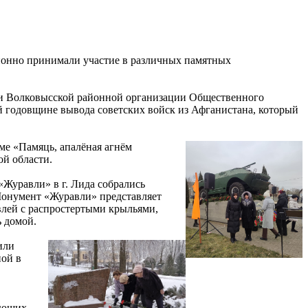
ионно принимали участие в различных памятных
ми Волковысской районной организации Общественного
 годовщине вывода советских войск из Афганистана, который
ме «Памяць, апалёная агнём
ой области.
Журавли» в г. Лида собрались
Монумент «Журавли» представляет
влей с распростертыми крыльями,
 домой.
или
ной в
рующих