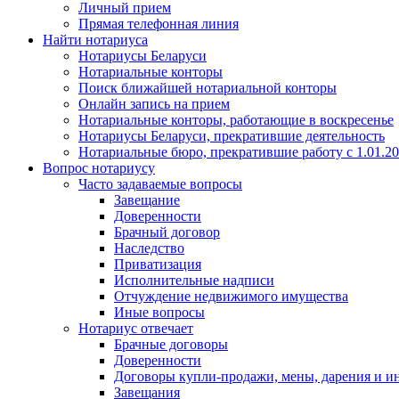
Личный прием
Прямая телефонная линия
Найти нотариуса
Нотариусы Беларуси
Нотариальные конторы
Поиск ближайшей нотариальной конторы
Онлайн запись на прием
Нотариальные конторы, работающие в воскресенье
Нотариусы Беларуси, прекратившие деятельность
Нотариальные бюро, прекратившие работу с 1.01.2
Вопрос нотариусу
Часто задаваемые вопросы
Завещание
Доверенности
Брачный договор
Наследство
Приватизация
Исполнительные надписи
Отчуждение недвижимого имущества
Иные вопросы
Нотариус отвечает
Брачные договоры
Доверенности
Договоры купли-продажи, мены, дарения и и
Завещания