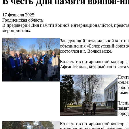
В честь Дня памяти воинов-и
17 февраля 2025
Гродненская область
В преддверии Дня памяти воинов-интернационалистов предста
мероприятиях.
Заведующий нотариальной контор
объединения «Белорусский союз ж
состоялся в г. Волковыске.
Коллектив нотариальной конторы 
Афганістана», который состоялся 
Почти
колле
собой
симво
Члены
памят
город
Коллектив нотариальной конторы 
интернационалистам», расположен