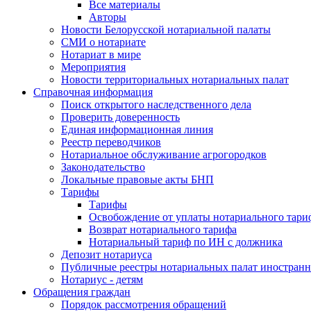
Все материалы
Авторы
Новости Белорусской нотариальной палаты
СМИ о нотариате
Нотариат в мире
Мероприятия
Новости территориальных нотариальных палат
Справочная информация
Поиск открытого наследственного дела
Проверить доверенность
Единая информационная линия
Реестр переводчиков
Нотариальное обслуживание агрогородков
Законодательство
Локальные правовые акты БНП
Тарифы
Тарифы
Освобождение от уплаты нотариального тари
Возврат нотариального тарифа
Нотариальный тариф по ИН с должника
Депозит нотариуса
Публичные реестры нотариальных палат иностранн
Нотариус - детям
Обращения граждан
Порядок рассмотрения обращений