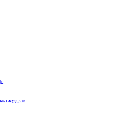
фа
ых государств