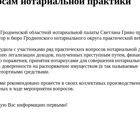
осам нотариальной практики
я Гродненской областной нотариальной палаты Светлана Гриво 
ор и бюро Гродненского нотариального округа практический ве
бсудила с участниками ряд практических вопросов нотариальной
нию легализации доходов, полученных преступным путем, фина
о поражения, принятия нотариусами для совершения нотариальн
в доверенности на распоряжение имуществом (в так называемые
спортными средствами.
и рекомендовано провести в своих коллективах производствен
ных в ходе мероприятия вопросов.
щую Вас информацию первыми!