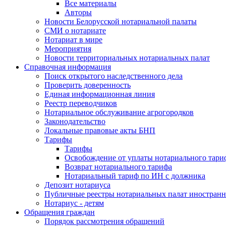
Все материалы
Авторы
Новости Белорусской нотариальной палаты
СМИ о нотариате
Нотариат в мире
Мероприятия
Новости территориальных нотариальных палат
Справочная информация
Поиск открытого наследственного дела
Проверить доверенность
Единая информационная линия
Реестр переводчиков
Нотариальное обслуживание агрогородков
Законодательство
Локальные правовые акты БНП
Тарифы
Тарифы
Освобождение от уплаты нотариального тари
Возврат нотариального тарифа
Нотариальный тариф по ИН с должника
Депозит нотариуса
Публичные реестры нотариальных палат иностранн
Нотариус - детям
Обращения граждан
Порядок рассмотрения обращений