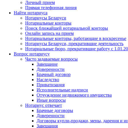
Личный прием
Прямая телефонная линия
Найти нотариуса
Нотариусы Беларуси
Нотариальные конторы
Поиск ближайшей нотариальной конторы
Онлайн запись на прием
Нотариальные конторы, работающие в воскресенье
Нотариусы Беларуси, прекратившие деятельность
Нотариальные бюро, прекратившие работу с 1.01.2
Вопрос нотариусу
Часто задаваемые вопросы
Завещание
Доверенности
Брачный договор
Наследство
Приватизация
Исполнительные надписи
Отчуждение недвижимого имущества
Иные вопросы
Нотариус отвечает
Брачные договоры
Доверенности
Договоры купли-продажи, мены, дарения и и
Завещания