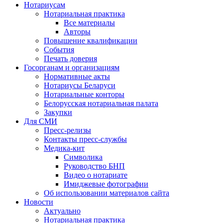
Нотариусам
Нотариальная практика
Все материалы
Авторы
Повышение квалификации
События
Печать доверия
Госорганам и организациям
Нормативные акты
Нотариусы Беларуси
Нотариальные конторы
Белорусская нотариальная палата
Закупки
Для СМИ
Пресс-релизы
Контакты пресс-службы
Медика-кит
Символика
Руководство БНП
Видео о нотариате
Имиджевые фотографии
Об использовании материалов сайта
Новости
Актуально
Нотариальная практика