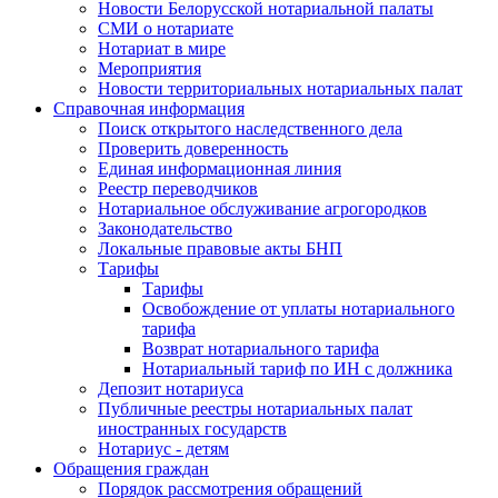
Новости Белорусской нотариальной палаты
СМИ о нотариате
Нотариат в мире
Мероприятия
Новости территориальных нотариальных палат
Справочная информация
Поиск открытого наследственного дела
Проверить доверенность
Единая информационная линия
Реестр переводчиков
Нотариальное обслуживание агрогородков
Законодательство
Локальные правовые акты БНП
Тарифы
Тарифы
Освобождение от уплаты нотариального
тарифа
Возврат нотариального тарифа
Нотариальный тариф по ИН с должника
Депозит нотариуса
Публичные реестры нотариальных палат
иностранных государств
Нотариус - детям
Обращения граждан
Порядок рассмотрения обращений