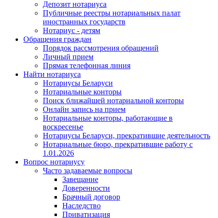
Депозит нотариуса
Публичные реестры нотариальных палат
иностранных государств
Нотариус - детям
Обращения граждан
Порядок рассмотрения обращений
Личный прием
Прямая телефонная линия
Найти нотариуса
Нотариусы Беларуси
Нотариальные конторы
Поиск ближайшей нотариальной конторы
Онлайн запись на прием
Нотариальные конторы, работающие в
воскресенье
Нотариусы Беларуси, прекратившие деятельность
Нотариальные бюро, прекратившие работу с
1.01.2026
Вопрос нотариусу
Часто задаваемые вопросы
Завещание
Доверенности
Брачный договор
Наследство
Приватизация