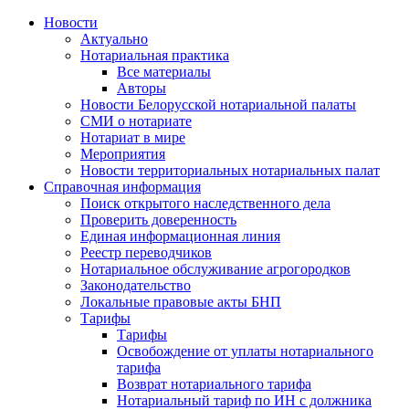
Новости
Актуально
Нотариальная практика
Все материалы
Авторы
Новости Белорусской нотариальной палаты
СМИ о нотариате
Нотариат в мире
Мероприятия
Новости территориальных нотариальных палат
Справочная информация
Поиск открытого наследственного дела
Проверить доверенность
Единая информационная линия
Реестр переводчиков
Нотариальное обслуживание агрогородков
Законодательство
Локальные правовые акты БНП
Тарифы
Тарифы
Освобождение от уплаты нотариального
тарифа
Возврат нотариального тарифа
Нотариальный тариф по ИН с должника