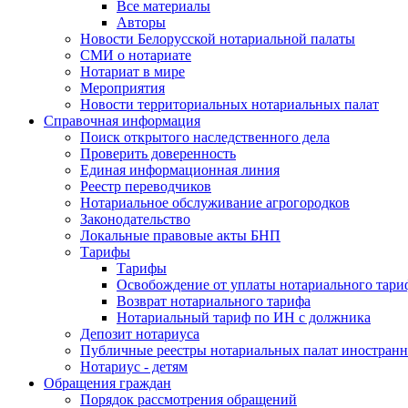
Все материалы
Авторы
Новости Белорусской нотариальной палаты
СМИ о нотариате
Нотариат в мире
Мероприятия
Новости территориальных нотариальных палат
Справочная информация
Поиск открытого наследственного дела
Проверить доверенность
Единая информационная линия
Реестр переводчиков
Нотариальное обслуживание агрогородков
Законодательство
Локальные правовые акты БНП
Тарифы
Тарифы
Освобождение от уплаты нотариального тари
Возврат нотариального тарифа
Нотариальный тариф по ИН с должника
Депозит нотариуса
Публичные реестры нотариальных палат иностранн
Нотариус - детям
Обращения граждан
Порядок рассмотрения обращений