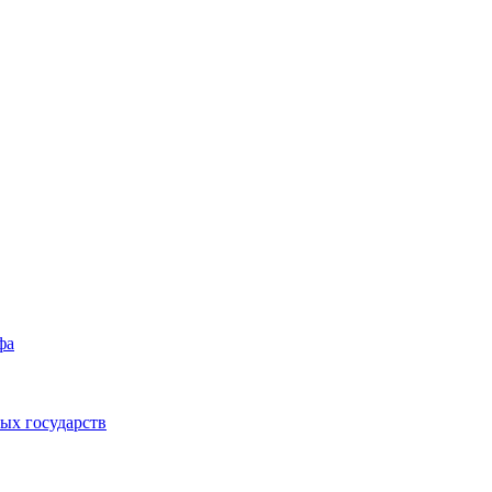
фа
ых государств