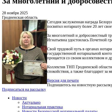
За многолетний и добросовес
28 ноября 2025
Гродненская область
Сегодня заслуженная награда Белору
посвятил нотариату более 20 лет сво
За многолетний и добросовестный тру
Игнатьевна удостоилась Почетной гр
Свой трудовой путь в органах нотари
государственной нотариальной конто
прощается со своим коллективом и др
Коллектив ТНП Гродненской области 
спокойствия, а также благодарит за
Версия для печати
Подпишитесь на новостную рассылк
Подписаться на рассылку
Новости
Актуально
Нотариальная практика
Новости Белорусской нотариальной палаты