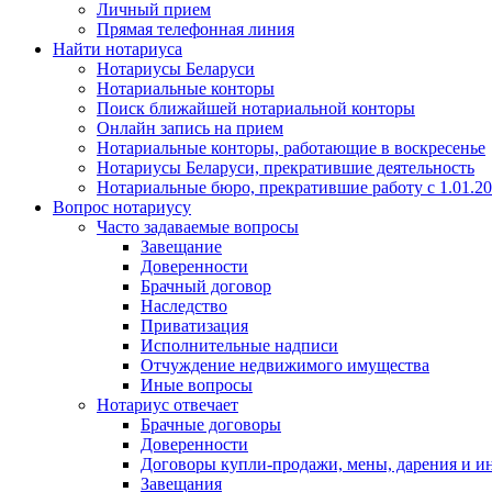
Личный прием
Прямая телефонная линия
Найти нотариуса
Нотариусы Беларуси
Нотариальные конторы
Поиск ближайшей нотариальной конторы
Онлайн запись на прием
Нотариальные конторы, работающие в воскресенье
Нотариусы Беларуси, прекратившие деятельность
Нотариальные бюро, прекратившие работу с 1.01.2
Вопрос нотариусу
Часто задаваемые вопросы
Завещание
Доверенности
Брачный договор
Наследство
Приватизация
Исполнительные надписи
Отчуждение недвижимого имущества
Иные вопросы
Нотариус отвечает
Брачные договоры
Доверенности
Договоры купли-продажи, мены, дарения и и
Завещания