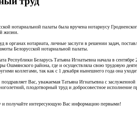
тный труд
сской нотариальной палаты была вручена нотариусу Гродненског
ей жизни.
д в органах нотариата, личные заслуги в решении задач, поста
амоты Белорусской нотариальной палаты.
ата Республики Беларусь Татьяна Игнатьевна начала в сентябре 2
ры Ошмянского района, где и осуществляла свою трудовую деяте
угими коллегами, так как с 1 декабря нынешнего года она уход
поздравляет Вас, уважаемая Татьяна Игнатьевна с заслуженной 
 многолетний, плодотворный труд и добросовестное исполнение 
у и получайте интересующую Вас информацию первыми!