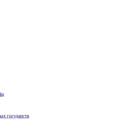
фа
ых государств