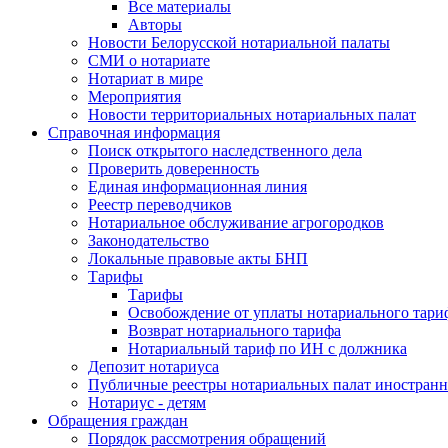
Все материалы
Авторы
Новости Белорусской нотариальной палаты
СМИ о нотариате
Нотариат в мире
Мероприятия
Новости территориальных нотариальных палат
Справочная информация
Поиск открытого наследственного дела
Проверить доверенность
Единая информационная линия
Реестр переводчиков
Нотариальное обслуживание агрогородков
Законодательство
Локальные правовые акты БНП
Тарифы
Тарифы
Освобождение от уплаты нотариального тари
Возврат нотариального тарифа
Нотариальный тариф по ИН с должника
Депозит нотариуса
Публичные реестры нотариальных палат иностранн
Нотариус - детям
Обращения граждан
Порядок рассмотрения обращений