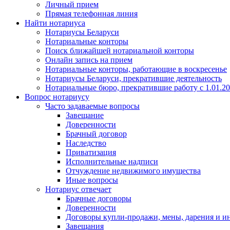
Личный прием
Прямая телефонная линия
Найти нотариуса
Нотариусы Беларуси
Нотариальные конторы
Поиск ближайшей нотариальной конторы
Онлайн запись на прием
Нотариальные конторы, работающие в воскресенье
Нотариусы Беларуси, прекратившие деятельность
Нотариальные бюро, прекратившие работу с 1.01.2
Вопрос нотариусу
Часто задаваемые вопросы
Завещание
Доверенности
Брачный договор
Наследство
Приватизация
Исполнительные надписи
Отчуждение недвижимого имущества
Иные вопросы
Нотариус отвечает
Брачные договоры
Доверенности
Договоры купли-продажи, мены, дарения и и
Завещания