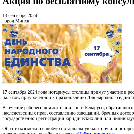
Акция по бесплатному консу
13 сентября 2024
город Минск
17 сентября 2024 года нотариусы столицы примут участие в р
палатой, приуроченной к празднованию Дня народного единст
В течение рабочего дня жители и гости Беларуси, обратившись
наследственных прав, составлению завещаний, брачных дого
государственной регистрации юридических лиц или индивиду
Обратиться можно в любую нотариальную контору или нотариа
можно уточнить на сайте в разделе
«Найти нотариуса»
.