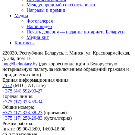
Международный союз нотариата
Награды и премии
Медиа
Фотогалерея
Наши видео
Печать доверия — издание нотариата Беларуси
Медиа-кит
Контакты
220030, Республика Беларусь, г. Минск, ул. Красноармейская,
д. 24а, пом 1Н
bnp@belnotary.by
(для корреспонденции в Белорусскую
нотариальную палату, за исключением обращений граждан и
юридических лиц)
Единая информационная линия:
7572
(МТС, A1, Life)
+375 (44) 592-99-27
Горячая линия:
+375 (17) 323-59-34
Общие номера:
+375 (17) 323-38-23
(приемная)
+375 (17) 258-26-83
(бухгалтерия)
Режим работы:
пн-пт: 09:00-13:00, 14:00-18:00
сб, вс: выходные