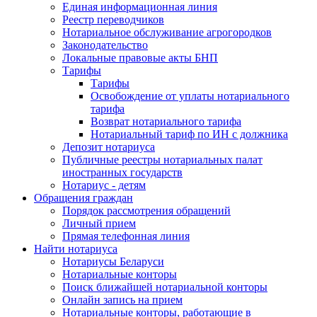
Единая информационная линия
Реестр переводчиков
Нотариальное обслуживание агрогородков
Законодательство
Локальные правовые акты БНП
Тарифы
Тарифы
Освобождение от уплаты нотариального
тарифа
Возврат нотариального тарифа
Нотариальный тариф по ИН с должника
Депозит нотариуса
Публичные реестры нотариальных палат
иностранных государств
Нотариус - детям
Обращения граждан
Порядок рассмотрения обращений
Личный прием
Прямая телефонная линия
Найти нотариуса
Нотариусы Беларуси
Нотариальные конторы
Поиск ближайшей нотариальной конторы
Онлайн запись на прием
Нотариальные конторы, работающие в