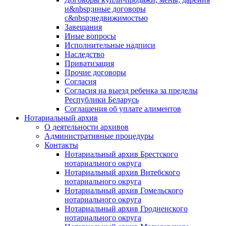
и&nbsp;иные договоры
с&nbsp;недвижимостью
Завещания
Иные вопросы
Исполнительные надписи
Наследство
Приватизация
Прочие договоры
Согласия
Согласия на выезд ребенка за пределы
Республики Беларусь
Соглашения об уплате алиментов
Нотариальный архив
О деятельности архивов
Административные процедуры
Контакты
Нотариальный архив Брестского
нотариального округа
Нотариальный архив Витебского
нотариального округа
Нотариальный архив Гомельского
нотариального округа
Нотариальный архив Гродненского
нотариального округа