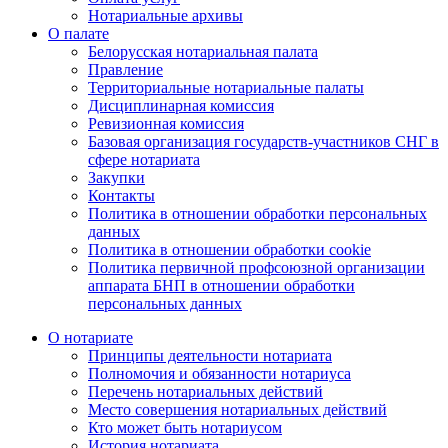
Нотариальные архивы
О палате
Белорусская нотариальная палата
Правление
Территориальные нотариальные палаты
Дисциплинарная комиссия
Ревизионная комиссия
Базовая организация государств-участников СНГ в
сфере нотариата
Закупки
Контакты
Политика в отношении обработки персональных
данных
Политика в отношении обработки cookie
Политика первичной профсоюзной организации
аппарата БНП в отношении обработки
персональных данных
О нотариате
Принципы деятельности нотариата
Полномочия и обязанности нотариуса
Перечень нотариальных действий
Место совершения нотариальных действий
Кто может быть нотариусом
История нотариата