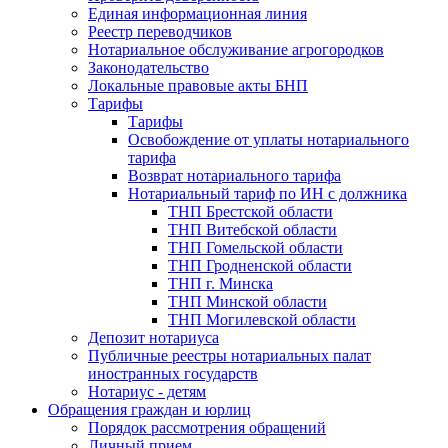
Единая информационная линия
Реестр переводчиков
Нотариальное обслуживание агрогородков
Законодательство
Локальные правовые акты БНП
Тарифы
Тарифы
Освобождение от уплаты нотариального
тарифа
Возврат нотариального тарифа
Нотариальный тариф по ИН с должника
ТНП Брестской области
ТНП Витебской области
ТНП Гомельской области
ТНП Гродненской области
ТНП г. Минска
ТНП Минской области
ТНП Могилевской области
Депозит нотариуса
Публичные реестры нотариальных палат
иностранных государств
Нотариус - детям
Обращения граждан и юрлиц
Порядок рассмотрения обращений
Личный прием