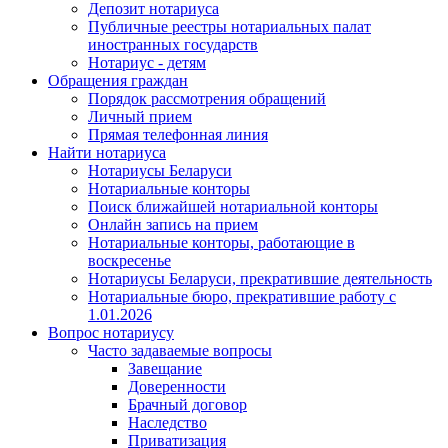
Депозит нотариуса
Публичные реестры нотариальных палат
иностранных государств
Нотариус - детям
Обращения граждан
Порядок рассмотрения обращений
Личный прием
Прямая телефонная линия
Найти нотариуса
Нотариусы Беларуси
Нотариальные конторы
Поиск ближайшей нотариальной конторы
Онлайн запись на прием
Нотариальные конторы, работающие в
воскресенье
Нотариусы Беларуси, прекратившие деятельность
Нотариальные бюро, прекратившие работу с
1.01.2026
Вопрос нотариусу
Часто задаваемые вопросы
Завещание
Доверенности
Брачный договор
Наследство
Приватизация