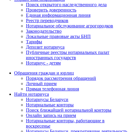
Поиск открытого наследственного дела
Проверить доверенность
Единая информационная линия
Реестр переводчиков
Нотариальное обслуживание агрогородков
Законодательство
Локальные правовые акты БНП
Тарифы
Депозит нотариуса
Публичные реестры нотариальных палат
иностранных государств
Нотариус - детям
Обращения граждан и юрлиц
Порядок рассмотрения обращений
Личный прием
Прямая телефонная линия
Найти нотариуса
Нотариусы Беларуси
Нотариальные конторы
Поиск ближайшей нотариальной конторы
Онлайн запись на прием
Нотариальные конторы, работающие в
воскресенье
Нотариусы Беларуси, прекратившие деятельность