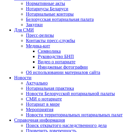
Нормативные акты
Нотариусы Беларуси
Нотариальные конторы
Белорусская нотариальная палата
Закупки
Для СМИ
Пресс-релизы
Контакты пресс-службы
Медика-кит
Символика
Руководство БНП
Видео о нотариате
Имиджевые фотографии
Об использовании материалов сайта
Новости
Актуально
Нотариальная практика
Новости Белорусской нотариальной палаты
СМИ о нотариате
Нотариат в мире
Мероприятия
Новости территориальных нотариальных палат
Справочная информация
Поиск открытого наследственного дела
Проверить доверенность