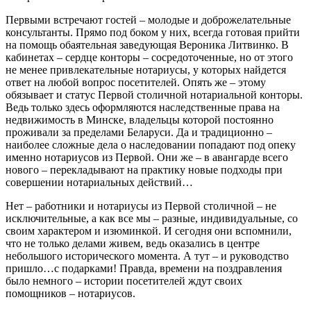
Первыми встречают гостей – молодые и доброжелательные
консультанты. Прямо под боком у них, всегда готовая прийти
на помощь обаятельная заведующая Вероника Литвинко. В
кабинетах – сердце конторы – сосредоточенные, но от этого
не менее привлекательные нотариусы, у которых найдется
ответ на любой вопрос посетителей. Опять же – этому
обязывает и статус Первой столичной нотариальной конторы.
Ведь только здесь оформляются наследственные права на
недвижимость в Минске, владельцы которой постоянно
проживали за пределами Беларуси. Да и традиционно –
наиболее сложные дела о наследовании попадают под опеку
именно нотариусов из Первой. Они же – в авангарде всего
нового – перекладывают на практику новые подходы при
совершении нотариальных действий…
Нет – работники и нотариусы из Первой столичной – не
исключительные, а как все мы – разные, индивидуальные, со
своим характером и изюминкой. И сегодня они вспомнили,
что не только делами живем, ведь оказались в центре
небольшого исторического момента. А тут – и руководство
пришло…с подарками! Правда, времени на поздравления
было немного – истории посетителей ждут своих
помощников – нотариусов.