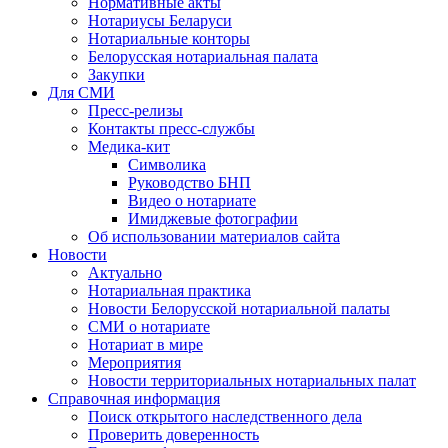
Нормативные акты
Нотариусы Беларуси
Нотариальные конторы
Белорусская нотариальная палата
Закупки
Для СМИ
Пресс-релизы
Контакты пресс-службы
Медика-кит
Символика
Руководство БНП
Видео о нотариате
Имиджевые фотографии
Об использовании материалов сайта
Новости
Актуально
Нотариальная практика
Новости Белорусской нотариальной палаты
СМИ о нотариате
Нотариат в мире
Мероприятия
Новости территориальных нотариальных палат
Справочная информация
Поиск открытого наследственного дела
Проверить доверенность