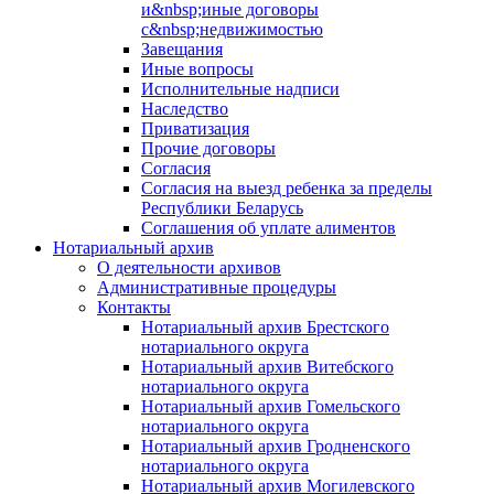
и&nbsp;иные договоры
с&nbsp;недвижимостью
Завещания
Иные вопросы
Исполнительные надписи
Наследство
Приватизация
Прочие договоры
Согласия
Согласия на выезд ребенка за пределы
Республики Беларусь
Соглашения об уплате алиментов
Нотариальный архив
О деятельности архивов
Административные процедуры
Контакты
Нотариальный архив Брестского
нотариального округа
Нотариальный архив Витебского
нотариального округа
Нотариальный архив Гомельского
нотариального округа
Нотариальный архив Гродненского
нотариального округа
Нотариальный архив Могилевского