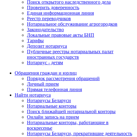
Поиск открытого наследственного дела
Проверить доверенность
Единая информационная линия
Реестр переводчиков
Нотариальное обслуживание агрогородков
Законодательство
Локальные правовые акты БНП
Тарифы
Депозит нотариуса
Публичные реестры нотариальных палат
иностранных государств
Нотариус - детям
Обращения граждан и юрлиц
Порядок рассмотрения обращений
Личный прием
Прямая телефонная линия
Найти нотариуса
Нотариусы Беларуси
Нотариальные конторы
Поиск ближайшей нотариальной конторы
Онлайн запись на прием
Нотариальные конторы, работающие в
воскресенье
Нотариусы Беларуси, прекратившие деятельность