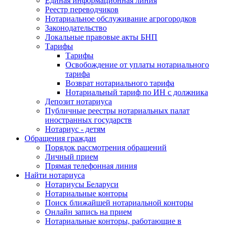
Единая информационная линия
Реестр переводчиков
Нотариальное обслуживание агрогородков
Законодательство
Локальные правовые акты БНП
Тарифы
Тарифы
Освобождение от уплаты нотариального
тарифа
Возврат нотариального тарифа
Нотариальный тариф по ИН с должника
Депозит нотариуса
Публичные реестры нотариальных палат
иностранных государств
Нотариус - детям
Обращения граждан
Порядок рассмотрения обращений
Личный прием
Прямая телефонная линия
Найти нотариуса
Нотариусы Беларуси
Нотариальные конторы
Поиск ближайшей нотариальной конторы
Онлайн запись на прием
Нотариальные конторы, работающие в