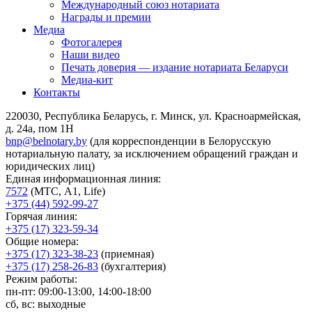
Международный союз нотариата
Награды и премии
Медиа
Фотогалерея
Наши видео
Печать доверия — издание нотариата Беларуси
Медиа-кит
Контакты
220030, Республика Беларусь, г. Минск, ул. Красноармейская,
д. 24а, пом 1Н
bnp@belnotary.by
(для корреспонденции в Белорусскую
нотариальную палату, за исключением обращений граждан и
юридических лиц)
Единая информационная линия:
7572
(МТС, A1, Life)
+375 (44) 592-99-27
Горячая линия:
+375 (17) 323-59-34
Общие номера:
+375 (17) 323-38-23
(приемная)
+375 (17) 258-26-83
(бухгалтерия)
Режим работы:
пн-пт: 09:00-13:00, 14:00-18:00
сб, вс: выходные