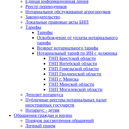
Единая информационная линия
Реестр переводчиков
Нотариальное обслуживание агрогородков
Законодательство
Локальные правовые акты БНП
Тарифы
Тарифы
Освобождение от уплаты нотариального
тарифа
Возврат нотариального тарифа
Нотариальный тариф по ИН с должника
ТНП Брестской области
ТНП Витебской области
ТНП Гомельской области
ТНП Гродненской области
ТНП г. Минска
ТНП Минской области
ТНП Могилевской области
Депозит нотариуса
Публичные реестры нотариальных палат
иностранных государств
Нотариус - детям
Обращения граждан и юрлиц
Порядок рассмотрения обращений
Личный прием