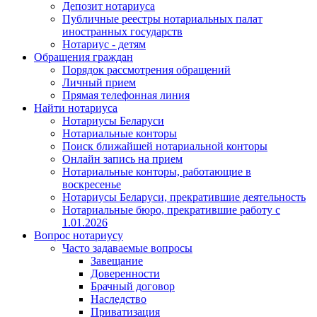
Депозит нотариуса
Публичные реестры нотариальных палат
иностранных государств
Нотариус - детям
Обращения граждан
Порядок рассмотрения обращений
Личный прием
Прямая телефонная линия
Найти нотариуса
Нотариусы Беларуси
Нотариальные конторы
Поиск ближайшей нотариальной конторы
Онлайн запись на прием
Нотариальные конторы, работающие в
воскресенье
Нотариусы Беларуси, прекратившие деятельность
Нотариальные бюро, прекратившие работу с
1.01.2026
Вопрос нотариусу
Часто задаваемые вопросы
Завещание
Доверенности
Брачный договор
Наследство
Приватизация