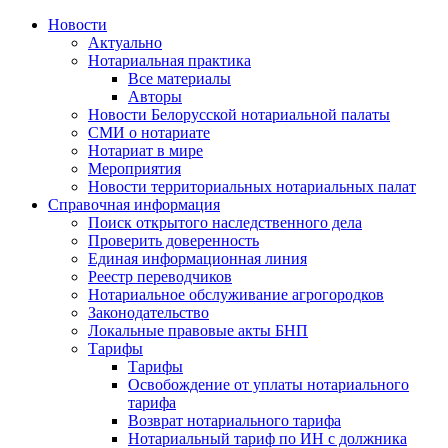
Новости
Актуально
Нотариальная практика
Все материалы
Авторы
Новости Белорусской нотариальной палаты
СМИ о нотариате
Нотариат в мире
Мероприятия
Новости территориальных нотариальных палат
Справочная информация
Поиск открытого наследственного дела
Проверить доверенность
Единая информационная линия
Реестр переводчиков
Нотариальное обслуживание агрогородков
Законодательство
Локальные правовые акты БНП
Тарифы
Тарифы
Освобождение от уплаты нотариального
тарифа
Возврат нотариального тарифа
Нотариальный тариф по ИН с должника