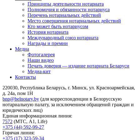
Принципы деятельности нотариата
Полномочия и обязанности нотариуса
Перечень нотариальных действий
Место совершения нотариальных действий
Кто может быть нотариусом
История нотариата
Международный союз нотариата
Награды и премии
Медиа
Фотогалерея
Наши видео
Печать доверия — издание нотариата Беларуси
Медиа-кит
Контакты
220030, Республика Беларусь, г. Минск, ул. Красноармейская,
д. 24а, пом 1Н
bnp@belnotary.by
(для корреспонденции в Белорусскую
нотариальную палату, за исключением обращений граждан и
юридических лиц)
Единая информационная линия:
7572
(МТС, A1, Life)
+375 (44) 592-99-27
Горячая линия:
+375 (17) 323-59-34