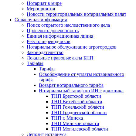
Нотариат в мире
Мероприятия
Новости территориальных нотариальных палат
Справочная информация
Поиск открытого наследственного дела
Проверить доверенность
Единая информационная линия
Реестр переводчиков
Нотариальное обслуживание агрогородков
Законодательство
Локальные правовые акты БНП
Тарифы
Тарифы
Освобождение от уплаты нотариального
тарифа
Возврат нотариального тарифа
Нотариальный тариф по ИН с должника
ТНП Брестской области
ТНП Витебской области
ТНП Гомельской области
ТНП Гродненской области
ТНП г. Минска
ТНП Минской области
ТНП Могилевской области
Депозит нотариуса