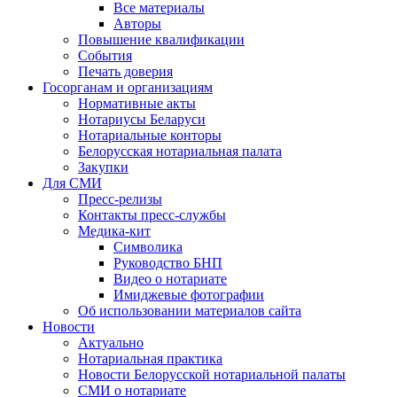
Все материалы
Авторы
Повышение квалификации
События
Печать доверия
Госорганам и организациям
Нормативные акты
Нотариусы Беларуси
Нотариальные конторы
Белорусская нотариальная палата
Закупки
Для СМИ
Пресс-релизы
Контакты пресс-службы
Медика-кит
Символика
Руководство БНП
Видео о нотариате
Имиджевые фотографии
Об использовании материалов сайта
Новости
Актуально
Нотариальная практика
Новости Белорусской нотариальной палаты
СМИ о нотариате