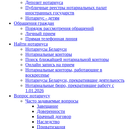
Депозит нотариуса
Публичные реестры нотариальных палат
иностранных государств
Нотариус - детям
Обращения граждан
Порядок рассмотрения обращений
Личный прием
Прямая телефонная линия
Найти нотариуса
Нотариусы Беларуси
Нотариальные конторы
Поиск ближайшей нотариальной конторы
Онлайн запись на прием
Нотариальные конторы, работающие в
воскресенье
Нотариусы Беларуси, прекратившие деятельность
Нотариальные бюро, прекратившие работу с
1.01.2026
Вопрос нотариусу
Часто задаваемые вопросы
Завещание
Доверенности
Брачный договор
Наследство
Приватизация