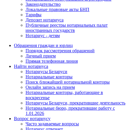
Законодательство
Локальные правовые акты БНП
Тарифы
Депозит нотариуса
Публичные реестры нотариальных палат
иностранных государств
Нотариус - детям
Обращения граждан и юрлиц
Порядок рассмотрения обращений
Личный прием
Прямая телефонная линия
Найти нотариуса
Нотариусы Беларуси
Нотариальные конторы
Поиск ближайшей нотариальной конторы
Онлайн запись на прием
Нотариальные конторы, работающие в
воскресенье
Нотариусы Беларуси, прекратившие деятельность
Нотариальные бюро, прекратившие работу с
1.01.2026
Вопрос нотариусу
Часто задаваемые вопросы
Нотариус отвечает