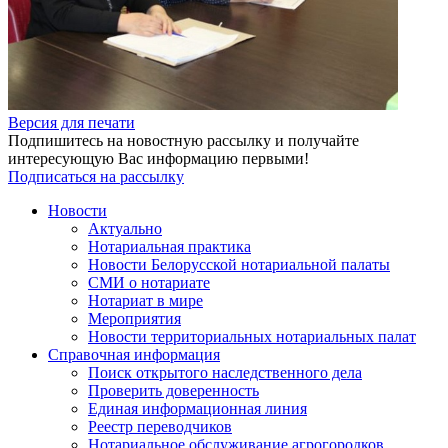
Версия для печати
Подпишитесь на новостную рассылку и получайте
интересующую Вас информацию первыми!
Подписаться на рассылку
Новости
Актуально
Нотариальная практика
Новости Белорусской нотариальной палаты
СМИ о нотариате
Нотариат в мире
Мероприятия
Новости территориальных нотариальных палат
Справочная информация
Поиск открытого наследственного дела
Проверить доверенность
Единая информационная линия
Реестр переводчиков
Нотариальное обслуживание агрогородков