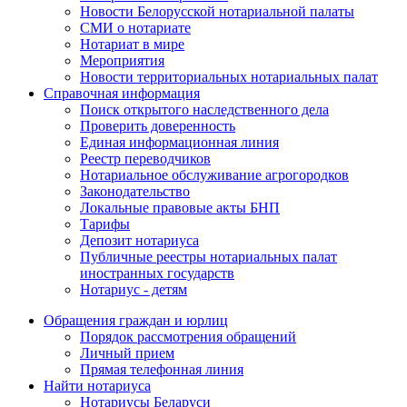
Новости Белорусской нотариальной палаты
СМИ о нотариате
Нотариат в мире
Мероприятия
Новости территориальных нотариальных палат
Справочная информация
Поиск открытого наследственного дела
Проверить доверенность
Единая информационная линия
Реестр переводчиков
Нотариальное обслуживание агрогородков
Законодательство
Локальные правовые акты БНП
Тарифы
Депозит нотариуса
Публичные реестры нотариальных палат
иностранных государств
Нотариус - детям
Обращения граждан и юрлиц
Порядок рассмотрения обращений
Личный прием
Прямая телефонная линия
Найти нотариуса
Нотариусы Беларуси