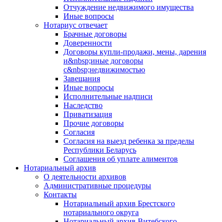
Отчуждение недвижимого имущества
Иные вопросы
Нотариус отвечает
Брачные договоры
Доверенности
Договоры купли-продажи, мены, дарения
и&nbsp;иные договоры
с&nbsp;недвижимостью
Завещания
Иные вопросы
Исполнительные надписи
Наследство
Приватизация
Прочие договоры
Согласия
Согласия на выезд ребенка за пределы
Республики Беларусь
Соглашения об уплате алиментов
Нотариальный архив
О деятельности архивов
Административные процедуры
Контакты
Нотариальный архив Брестского
нотариального округа
Нотариальный архив Витебского