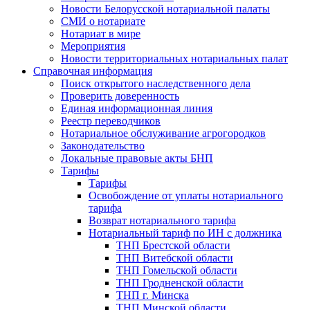
Новости Белорусской нотариальной палаты
СМИ о нотариате
Нотариат в мире
Мероприятия
Новости территориальных нотариальных палат
Справочная информация
Поиск открытого наследственного дела
Проверить доверенность
Единая информационная линия
Реестр переводчиков
Нотариальное обслуживание агрогородков
Законодательство
Локальные правовые акты БНП
Тарифы
Тарифы
Освобождение от уплаты нотариального
тарифа
Возврат нотариального тарифа
Нотариальный тариф по ИН с должника
ТНП Брестской области
ТНП Витебской области
ТНП Гомельской области
ТНП Гродненской области
ТНП г. Минска
ТНП Минской области