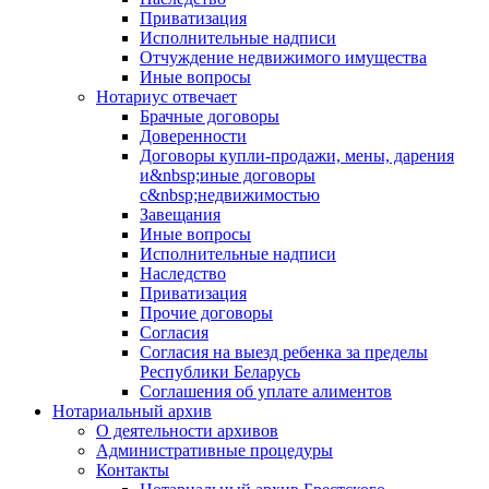
Приватизация
Исполнительные надписи
Отчуждение недвижимого имущества
Иные вопросы
Нотариус отвечает
Брачные договоры
Доверенности
Договоры купли-продажи, мены, дарения
и&nbsp;иные договоры
с&nbsp;недвижимостью
Завещания
Иные вопросы
Исполнительные надписи
Наследство
Приватизация
Прочие договоры
Согласия
Согласия на выезд ребенка за пределы
Республики Беларусь
Соглашения об уплате алиментов
Нотариальный архив
О деятельности архивов
Административные процедуры
Контакты