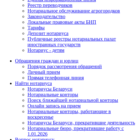
Реестр переводчиков
Нотариальное обслуживание агрогородков
Законодательство
Локальные правовые акты БНП
Тарифы
Депозит нотариуса
Публичные реестры нотариальных палат
иностранных государств
Нотариус - детям
Обращения граждан и юрлиц
Порядок рассмотрения обращений
Личный прием
Прямая телефонная линия
Найти нотариуса
Нотариусы Беларуси
Нотариальные конторы
Поиск ближайшей нотариальной конторы
Онлайн запись на прием
Нотариальные конторы, работающие в
воскресенье
Нотариусы Беларуси, прекратившие деятельность
Нотариальные бюро, прекратившие работу с
1.01.2026
Вопрос нотариусу