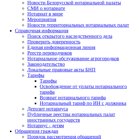
Новости Белорусской нотариальной палаты
СМИ о нотариате
Нотариат в мире
Мероприятия
Новости территориальных нотариальных палат
Справочная информация
Поиск открытого наследственного дела
Проверить доверенность
Единая информационная линия
Реестр переводчиков
Нотариальное обслуживание агрогородков
Законодательство
Локальные правовые акты БНП
Тарифы
Тарифы
Освобождение от уплаты нотариального
тарифа
Возврат нотариального тарифа
Нотариальный тариф по ИН с должника
Депозит нотариуса
Публичные реестры нотариальных палат
иностранных государств
Нотариус - детям
Обращения граждан
Порядок рассмотрения обращений