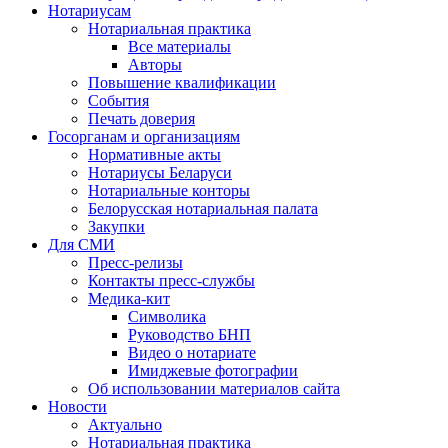
Нотариусам
Нотариальная практика
Все материалы
Авторы
Повышение квалификации
События
Печать доверия
Госорганам и организациям
Нормативные акты
Нотариусы Беларуси
Нотариальные конторы
Белорусская нотариальная палата
Закупки
Для СМИ
Пресс-релизы
Контакты пресс-службы
Медика-кит
Символика
Руководство БНП
Видео о нотариате
Имиджевые фотографии
Об использовании материалов сайта
Новости
Актуально
Нотариальная практика