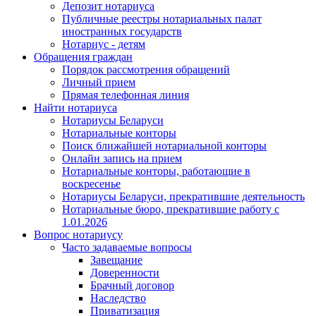
Депозит нотариуса
Публичные реестры нотариальных палат
иностранных государств
Нотариус - детям
Обращения граждан
Порядок рассмотрения обращений
Личный прием
Прямая телефонная линия
Найти нотариуса
Нотариусы Беларуси
Нотариальные конторы
Поиск ближайшей нотариальной конторы
Онлайн запись на прием
Нотариальные конторы, работающие в
воскресенье
Нотариусы Беларуси, прекратившие деятельность
Нотариальные бюро, прекратившие работу с
1.01.2026
Вопрос нотариусу
Часто задаваемые вопросы
Завещание
Доверенности
Брачный договор
Наследство
Приватизация