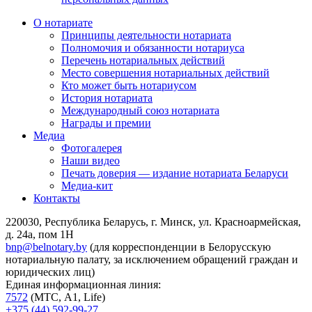
О нотариате
Принципы деятельности нотариата
Полномочия и обязанности нотариуса
Перечень нотариальных действий
Место совершения нотариальных действий
Кто может быть нотариусом
История нотариата
Международный союз нотариата
Награды и премии
Медиа
Фотогалерея
Наши видео
Печать доверия — издание нотариата Беларуси
Медиа-кит
Контакты
220030, Республика Беларусь, г. Минск, ул. Красноармейская,
д. 24а, пом 1Н
bnp@belnotary.by
(для корреспонденции в Белорусскую
нотариальную палату, за исключением обращений граждан и
юридических лиц)
Единая информационная линия:
7572
(МТС, A1, Life)
+375 (44) 592-99-27