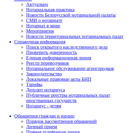
Актуально
Нотариальная практика
Новости Белорусской нотариальной палаты
СМИ о нотариате
Нотариат в мире
Мероприятия
Новости территориальных нотариальных палат
Справочная информация
Поиск открытого наследственного дела
Проверить доверенность
Единая информационная линия
Реестр переводчиков
Нотариальное обслуживание агрогородков
Законодательство
Локальные правовые акты БНП
Тарифы
Депозит нотариуса
Публичные реестры нотариальных палат
иностранных государств
Нотариус - детям
Обращения граждан и юрлиц
Порядок рассмотрения обращений
Личный прием
Прямая телефонная линия