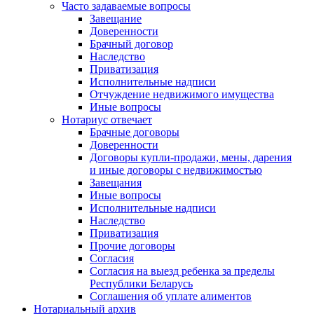
Часто задаваемые вопросы
Завещание
Доверенности
Брачный договор
Наследство
Приватизация
Исполнительные надписи
Отчуждение недвижимого имущества
Иные вопросы
Нотариус отвечает
Брачные договоры
Доверенности
Договоры купли-продажи, мены, дарения
и иные договоры с недвижимостью
Завещания
Иные вопросы
Исполнительные надписи
Наследство
Приватизация
Прочие договоры
Согласия
Согласия на выезд ребенка за пределы
Республики Беларусь
Соглашения об уплате алиментов
Нотариальный архив