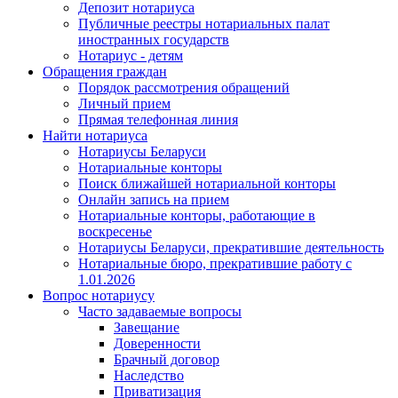
Депозит нотариуса
Публичные реестры нотариальных палат
иностранных государств
Нотариус - детям
Обращения граждан
Порядок рассмотрения обращений
Личный прием
Прямая телефонная линия
Найти нотариуса
Нотариусы Беларуси
Нотариальные конторы
Поиск ближайшей нотариальной конторы
Онлайн запись на прием
Нотариальные конторы, работающие в
воскресенье
Нотариусы Беларуси, прекратившие деятельность
Нотариальные бюро, прекратившие работу с
1.01.2026
Вопрос нотариусу
Часто задаваемые вопросы
Завещание
Доверенности
Брачный договор
Наследство
Приватизация