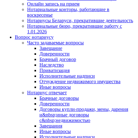
Онлайн запись на прием
Нотариальные конторы, работающие в
воскресенье
Нотариусы Беларуси, прекратившие деятельность
Нотариальные бюро, прекратившие работу с
1.01.2026
Вопрос нотариусу
Часто задаваемые вопросы
Завещание
Доверенности
Брачный договор
Наследство
Приватизация
Исполнительные надписи
Отчуждение недвижимого имущества
Иные вопросы
Нотариус отвечает
Брачные договоры
Доверенности
Договоры купли-продажи, мены, дарения
и&nbsp;иные договоры
с&nbsp;недвижимостью
Завещания
Иные вопросы
Исполнительные надписи