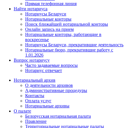
Прямая телефонная линия
Найти нотариуса
Нотариусы Беларуси
Нотариальные конторы
Поиск ближайшей нотариальной конторы
Онлайн запись на прием
Нотариальные конторы, работающие в
воскресенье
Нотариусы Беларуси, прекратившие деятельность
Нотариальные бюро, прекратившие работу с
1.01.2026
Вопрос нотариусу
Часто задаваемые вопросы
Нотариус отвечает
Нотариальный архив
О деятельности архивов
Административные процедуры
Контакты
Оплата услуг
Нотариальные архивы
О палате
Белорусская нотариальная палата
Правление
Территориальные нотариальные палаты