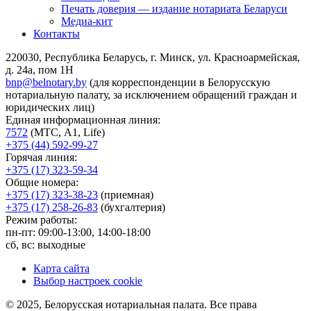
Печать доверия — издание нотариата Беларуси
Медиа-кит
Контакты
220030, Республика Беларусь, г. Минск, ул. Красноармейская,
д. 24а, пом 1Н
bnp@belnotary.by
(для корреспонденции в Белорусскую
нотариальную палату, за исключением обращений граждан и
юридических лиц)
Единая информационная линия:
7572
(МТС, A1, Life)
+375 (44) 592-99-27
Горячая линия:
+375 (17) 323-59-34
Общие номера:
+375 (17) 323-38-23
(приемная)
+375 (17) 258-26-83
(бухгалтерия)
Режим работы:
пн-пт: 09:00-13:00, 14:00-18:00
сб, вс: выходные
Карта сайта
Выбор настроек cookie
© 2025, Белорусская нотариальная палата. Все права