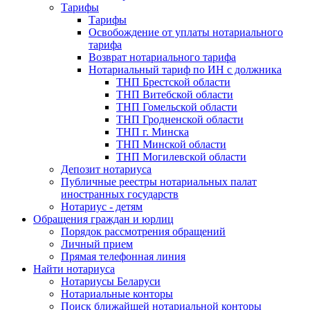
Тарифы
Тарифы
Освобождение от уплаты нотариального
тарифа
Возврат нотариального тарифа
Нотариальный тариф по ИН с должника
ТНП Брестской области
ТНП Витебской области
ТНП Гомельской области
ТНП Гродненской области
ТНП г. Минска
ТНП Минской области
ТНП Могилевской области
Депозит нотариуса
Публичные реестры нотариальных палат
иностранных государств
Нотариус - детям
Обращения граждан и юрлиц
Порядок рассмотрения обращений
Личный прием
Прямая телефонная линия
Найти нотариуса
Нотариусы Беларуси
Нотариальные конторы
Поиск ближайшей нотариальной конторы