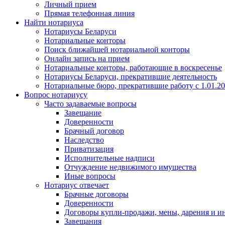
Личный прием
Прямая телефонная линия
Найти нотариуса
Нотариусы Беларуси
Нотариальные конторы
Поиск ближайшей нотариальной конторы
Онлайн запись на прием
Нотариальные конторы, работающие в воскресенье
Нотариусы Беларуси, прекратившие деятельность
Нотариальные бюро, прекратившие работу с 1.01.2
Вопрос нотариусу
Часто задаваемые вопросы
Завещание
Доверенности
Брачный договор
Наследство
Приватизация
Исполнительные надписи
Отчуждение недвижимого имущества
Иные вопросы
Нотариус отвечает
Брачные договоры
Доверенности
Договоры купли-продажи, мены, дарения и и
Завещания