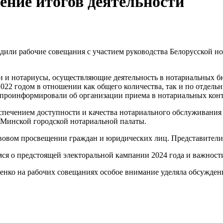
ение итогов деятельности
одили рабочие совещания с участием руководства Белорусской н
 и нотариусы, осуществляющие деятельность в нотариальных б
 2022 годом в отношении как общего количества, так и по отде
 проинформировали об организации приема в нотариальных конт
еспечением доступности и качества нотариального обслуживани
м Минской городской нотариальной палаты.
авовом просвещении граждан и юридических лиц. Представители
я о предстоящей электоральной кампании 2024 года и важности
сенко на рабочих совещаниях особое внимание уделяла обсужден