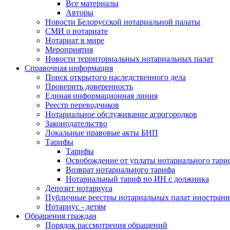
Все материалы
Авторы
Новости Белорусской нотариальной палаты
СМИ о нотариате
Нотариат в мире
Мероприятия
Новости территориальных нотариальных палат
Справочная информация
Поиск открытого наследственного дела
Проверить доверенность
Единая информационная линия
Реестр переводчиков
Нотариальное обслуживание агрогородков
Законодательство
Локальные правовые акты БНП
Тарифы
Тарифы
Освобождение от уплаты нотариального тари
Возврат нотариального тарифа
Нотариальный тариф по ИН с должника
Депозит нотариуса
Публичные реестры нотариальных палат иностранн
Нотариус - детям
Обращения граждан
Порядок рассмотрения обращений