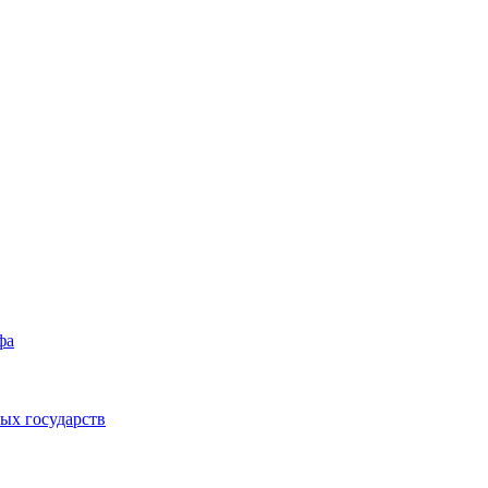
фа
ых государств