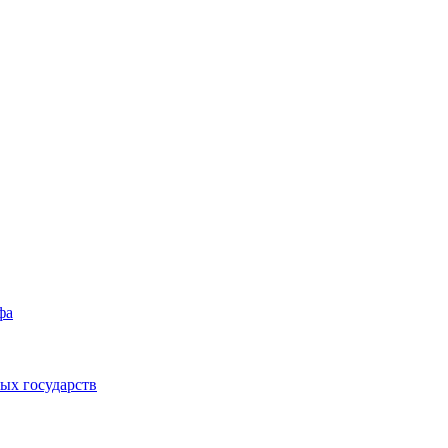
фа
ых государств