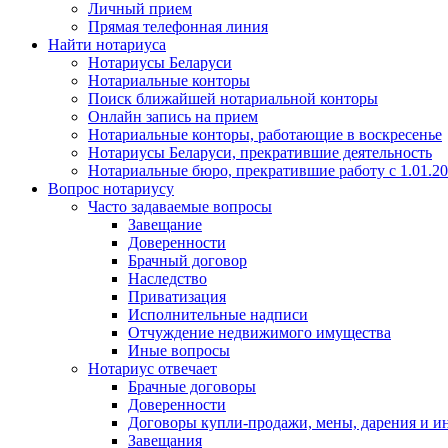
Личный прием
Прямая телефонная линия
Найти нотариуса
Нотариусы Беларуси
Нотариальные конторы
Поиск ближайшей нотариальной конторы
Онлайн запись на прием
Нотариальные конторы, работающие в воскресенье
Нотариусы Беларуси, прекратившие деятельность
Нотариальные бюро, прекратившие работу с 1.01.2
Вопрос нотариусу
Часто задаваемые вопросы
Завещание
Доверенности
Брачный договор
Наследство
Приватизация
Исполнительные надписи
Отчуждение недвижимого имущества
Иные вопросы
Нотариус отвечает
Брачные договоры
Доверенности
Договоры купли-продажи, мены, дарения и и
Завещания