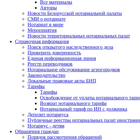
Все материалы
Авторы
Новости Белорусской нотариальной палаты
СМИ о нотариате
Нотариат в мире
Мероприятия
Новости территориальных нотариальных палат
Справочная информация
Поиск открытого наследственного дела
Проверить доверенность
Единая информационная линия
Реестр переводчиков
Нотариальное обслуживание агрогородков
Законодательство
Локальные правовые акты БНП
Тарифы
Тарифы
Освобождение от уплаты нотариального тари
Возврат нотариального тарифа
Нотариальный тариф по ИН с должника
Депозит нотариуса
Публичные реестры нотариальных палат иностранн
Нотариус - детям
Обращения граждан
Порядок рассмотрения обращений