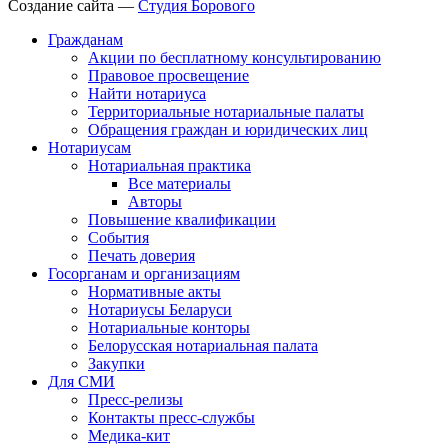
Создание сайта —
Студия Борового
Гражданам
Акции по бесплатному консультированию
Правовое просвещение
Найти нотариуса
Территориальные нотариальные палаты
Обращения граждан и юридических лиц
Нотариусам
Нотариальная практика
Все материалы
Авторы
Повышение квалификации
События
Печать доверия
Госорганам и организациям
Нормативные акты
Нотариусы Беларуси
Нотариальные конторы
Белорусская нотариальная палата
Закупки
Для СМИ
Пресс-релизы
Контакты пресс-службы
Медика-кит