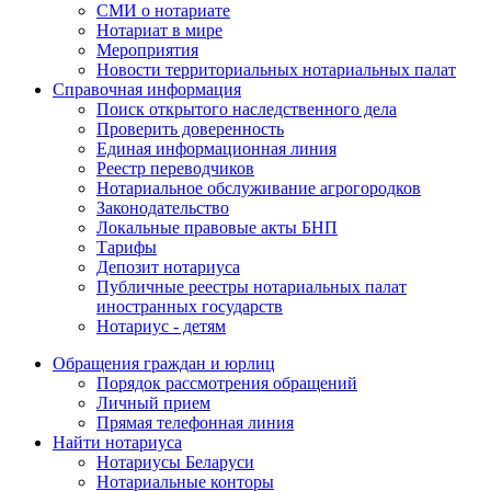
СМИ о нотариате
Нотариат в мире
Мероприятия
Новости территориальных нотариальных палат
Справочная информация
Поиск открытого наследственного дела
Проверить доверенность
Единая информационная линия
Реестр переводчиков
Нотариальное обслуживание агрогородков
Законодательство
Локальные правовые акты БНП
Тарифы
Депозит нотариуса
Публичные реестры нотариальных палат
иностранных государств
Нотариус - детям
Обращения граждан и юрлиц
Порядок рассмотрения обращений
Личный прием
Прямая телефонная линия
Найти нотариуса
Нотариусы Беларуси
Нотариальные конторы