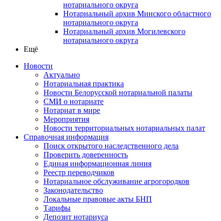
нотариального округа
Нотариальный архив Минского областного
нотариального округа
Нотариальный архив Могилевского
нотариального округа
Ещё
Новости
Актуально
Нотариальная практика
Новости Белорусской нотариальной палаты
СМИ о нотариате
Нотариат в мире
Мероприятия
Новости территориальных нотариальных палат
Справочная информация
Поиск открытого наследственного дела
Проверить доверенность
Единая информационная линия
Реестр переводчиков
Нотариальное обслуживание агрогородков
Законодательство
Локальные правовые акты БНП
Тарифы
Депозит нотариуса