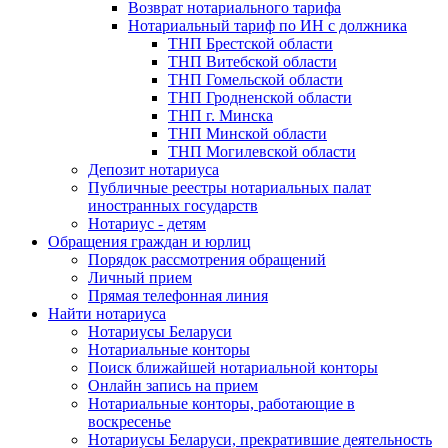
Возврат нотариального тарифа
Нотариальный тариф по ИН с должника
ТНП Брестской области
ТНП Витебской области
ТНП Гомельской области
ТНП Гродненской области
ТНП г. Минска
ТНП Минской области
ТНП Могилевской области
Депозит нотариуса
Публичные реестры нотариальных палат
иностранных государств
Нотариус - детям
Обращения граждан и юрлиц
Порядок рассмотрения обращений
Личный прием
Прямая телефонная линия
Найти нотариуса
Нотариусы Беларуси
Нотариальные конторы
Поиск ближайшей нотариальной конторы
Онлайн запись на прием
Нотариальные конторы, работающие в
воскресенье
Нотариусы Беларуси, прекратившие деятельность