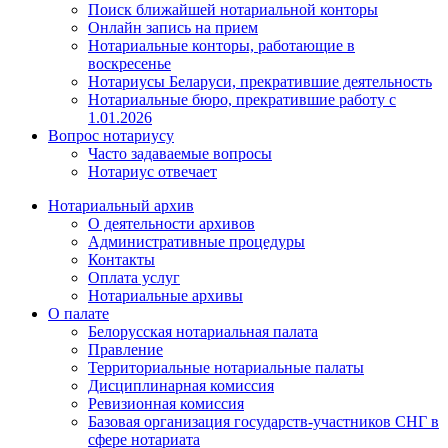
Поиск ближайшей нотариальной конторы
Онлайн запись на прием
Нотариальные конторы, работающие в
воскресенье
Нотариусы Беларуси, прекратившие деятельность
Нотариальные бюро, прекратившие работу с
1.01.2026
Вопрос нотариусу
Часто задаваемые вопросы
Нотариус отвечает
Нотариальный архив
О деятельности архивов
Административные процедуры
Контакты
Оплата услуг
Нотариальные архивы
О палате
Белорусская нотариальная палата
Правление
Территориальные нотариальные палаты
Дисциплинарная комиссия
Ревизионная комиссия
Базовая организация государств-участников СНГ в
сфере нотариата