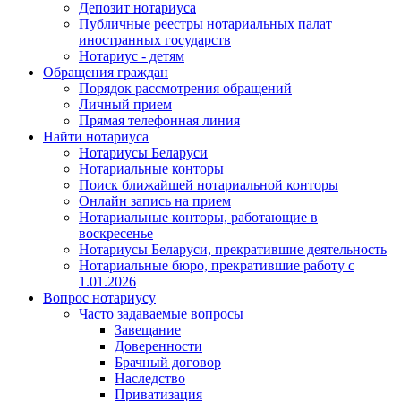
Депозит нотариуса
Публичные реестры нотариальных палат
иностранных государств
Нотариус - детям
Обращения граждан
Порядок рассмотрения обращений
Личный прием
Прямая телефонная линия
Найти нотариуса
Нотариусы Беларуси
Нотариальные конторы
Поиск ближайшей нотариальной конторы
Онлайн запись на прием
Нотариальные конторы, работающие в
воскресенье
Нотариусы Беларуси, прекратившие деятельность
Нотариальные бюро, прекратившие работу с
1.01.2026
Вопрос нотариусу
Часто задаваемые вопросы
Завещание
Доверенности
Брачный договор
Наследство
Приватизация