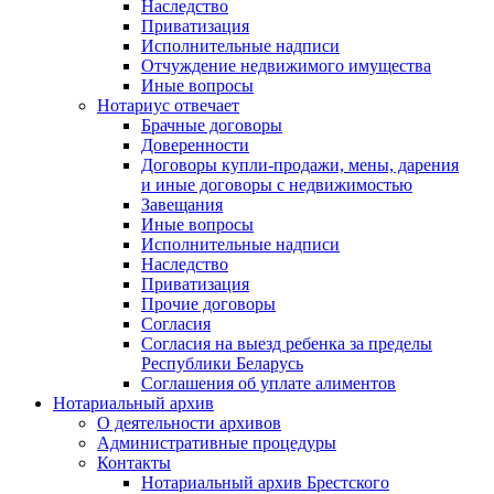
Наследство
Приватизация
Исполнительные надписи
Отчуждение недвижимого имущества
Иные вопросы
Нотариус отвечает
Брачные договоры
Доверенности
Договоры купли-продажи, мены, дарения
и иные договоры с недвижимостью
Завещания
Иные вопросы
Исполнительные надписи
Наследство
Приватизация
Прочие договоры
Согласия
Согласия на выезд ребенка за пределы
Республики Беларусь
Соглашения об уплате алиментов
Нотариальный архив
О деятельности архивов
Административные процедуры
Контакты
Нотариальный архив Брестского