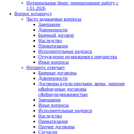
Нотариальные бюро, прекратившие работу с
1.01.2026
Вопрос нотариусу
Часто задаваемые вопросы
Завещание
Доверенности
Брачный договор
Наследство
Приватизация
Исполнительные надписи
Отчуждение недвижимого имущества
Иные вопросы
Нотариус отвечает
Брачные договоры
Доверенности
Договоры купли-продажи, мены, дарения
и&nbsp;иные договоры
с&nbsp;недвижимостью
Завещания
Иные вопросы
Исполнительные надписи
Наследство
Приватизация
Прочие договоры
Согласия