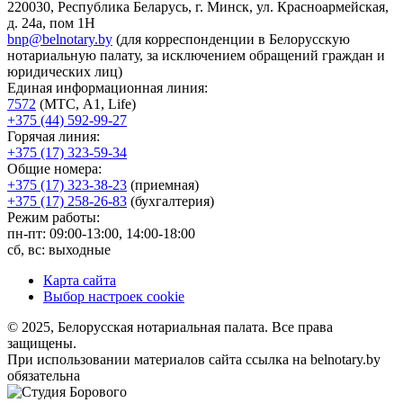
220030, Республика Беларусь, г. Минск, ул. Красноармейская,
д. 24а, пом 1Н
bnp@belnotary.by
(для корреспонденции в Белорусскую
нотариальную палату, за исключением обращений граждан и
юридических лиц)
Единая информационная линия:
7572
(МТС, A1, Life)
+375 (44) 592-99-27
Горячая линия:
+375 (17) 323-59-34
Общие номера:
+375 (17) 323-38-23
(приемная)
+375 (17) 258-26-83
(бухгалтерия)
Режим работы:
пн-пт: 09:00-13:00, 14:00-18:00
сб, вс: выходные
Карта сайта
Выбор настроек cookie
© 2025, Белорусская нотариальная палата. Все права
защищены.
При использовании материалов сайта ссылка на belnotary.by
обязательна