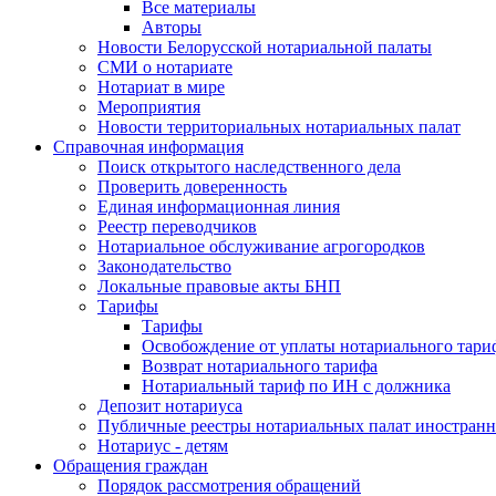
Все материалы
Авторы
Новости Белорусской нотариальной палаты
СМИ о нотариате
Нотариат в мире
Мероприятия
Новости территориальных нотариальных палат
Справочная информация
Поиск открытого наследственного дела
Проверить доверенность
Единая информационная линия
Реестр переводчиков
Нотариальное обслуживание агрогородков
Законодательство
Локальные правовые акты БНП
Тарифы
Тарифы
Освобождение от уплаты нотариального тари
Возврат нотариального тарифа
Нотариальный тариф по ИН с должника
Депозит нотариуса
Публичные реестры нотариальных палат иностранн
Нотариус - детям
Обращения граждан
Порядок рассмотрения обращений