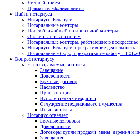
Личный прием
Прямая телефонная линия
Найти нотариуса
Нотариусы Беларуси
Нотариальные конторы
Поиск ближайшей нотариальной конторы
Онлайн запись на прием
Нотариальные конторы, работающие в воскресенье
Нотариусы Беларуси, прекратившие деятельность
Нотариальные бюро, прекратившие работу с 1.01.2
Вопрос нотариусу
Часто задаваемые вопросы
Завещание
Доверенности
Брачный договор
Наследство
Приватизация
Исполнительные надписи
Отчуждение недвижимого имущества
Иные вопросы
Нотариус отвечает
Брачные договоры
Доверенности
Договоры купли-продажи, мены, дарения и и
Завещания