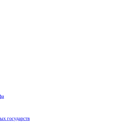
фа
ых государств