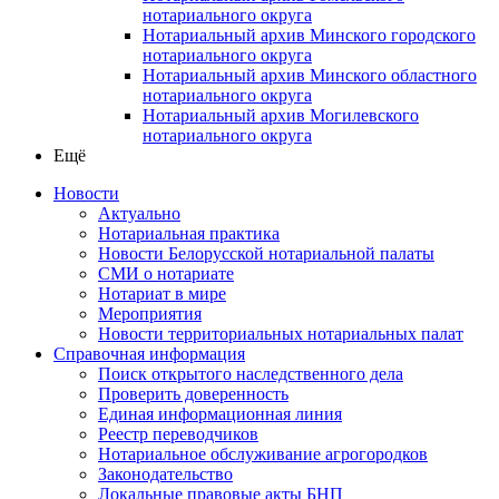
нотариального округа
Нотариальный архив Минского городского
нотариального округа
Нотариальный архив Минского областного
нотариального округа
Нотариальный архив Могилевского
нотариального округа
Ещё
Новости
Актуально
Нотариальная практика
Новости Белорусской нотариальной палаты
СМИ о нотариате
Нотариат в мире
Мероприятия
Новости территориальных нотариальных палат
Справочная информация
Поиск открытого наследственного дела
Проверить доверенность
Единая информационная линия
Реестр переводчиков
Нотариальное обслуживание агрогородков
Законодательство
Локальные правовые акты БНП