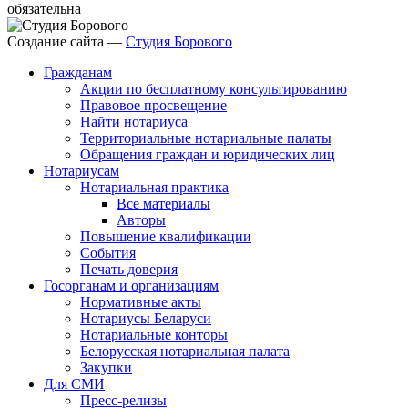
обязательна
Создание сайта —
Студия Борового
Гражданам
Акции по бесплатному консультированию
Правовое просвещение
Найти нотариуса
Территориальные нотариальные палаты
Обращения граждан и юридических лиц
Нотариусам
Нотариальная практика
Все материалы
Авторы
Повышение квалификации
События
Печать доверия
Госорганам и организациям
Нормативные акты
Нотариусы Беларуси
Нотариальные конторы
Белорусская нотариальная палата
Закупки
Для СМИ
Пресс-релизы