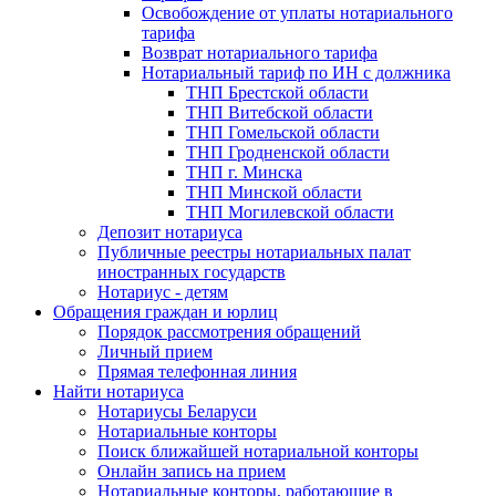
Освобождение от уплаты нотариального
тарифа
Возврат нотариального тарифа
Нотариальный тариф по ИН с должника
ТНП Брестской области
ТНП Витебской области
ТНП Гомельской области
ТНП Гродненской области
ТНП г. Минска
ТНП Минской области
ТНП Могилевской области
Депозит нотариуса
Публичные реестры нотариальных палат
иностранных государств
Нотариус - детям
Обращения граждан и юрлиц
Порядок рассмотрения обращений
Личный прием
Прямая телефонная линия
Найти нотариуса
Нотариусы Беларуси
Нотариальные конторы
Поиск ближайшей нотариальной конторы
Онлайн запись на прием
Нотариальные конторы, работающие в