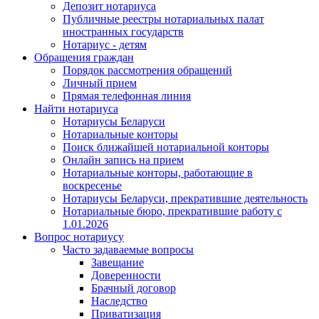
Депозит нотариуса
Публичные реестры нотариальных палат
иностранных государств
Нотариус - детям
Обращения граждан
Порядок рассмотрения обращений
Личный прием
Прямая телефонная линия
Найти нотариуса
Нотариусы Беларуси
Нотариальные конторы
Поиск ближайшей нотариальной конторы
Онлайн запись на прием
Нотариальные конторы, работающие в
воскресенье
Нотариусы Беларуси, прекратившие деятельность
Нотариальные бюро, прекратившие работу с
1.01.2026
Вопрос нотариусу
Часто задаваемые вопросы
Завещание
Доверенности
Брачный договор
Наследство
Приватизация