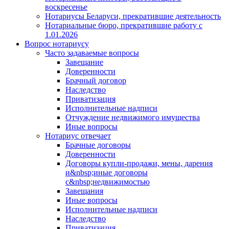
воскресенье
Нотариусы Беларуси, прекратившие деятельность
Нотариальные бюро, прекратившие работу с
1.01.2026
Вопрос нотариусу
Часто задаваемые вопросы
Завещание
Доверенности
Брачный договор
Наследство
Приватизация
Исполнительные надписи
Отчуждение недвижимого имущества
Иные вопросы
Нотариус отвечает
Брачные договоры
Доверенности
Договоры купли-продажи, мены, дарения
и&nbsp;иные договоры
с&nbsp;недвижимостью
Завещания
Иные вопросы
Исполнительные надписи
Наследство
Приватизация