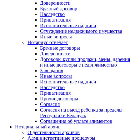
Доверенности
Брачный договор
Наследство
Приватизация
Исполнительные надписи
Отчуждение недвижимого имущества
Иные вопросы
Нотариус отвечает
Брачные договоры
Доверенности
Договоры купли-продажи, мены, дарения
и иные договоры с недвижимостью
Завещания
Иные вопросы
Исполнительные надписи
Наследство
Приватизация
Прочие договоры
Согласия
Согласия на выезд ребенка за пределы
Республики Беларусь
Соглашения об уплате алиментов
Нотариальный архив
О деятельности архивов
Административные процедуры