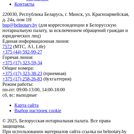
Контакты
220030, Республика Беларусь, г. Минск, ул. Красноармейская,
д. 24а, пом 1Н
bnp@belnotary.by
(для корреспонденции в Белорусскую
нотариальную палату, за исключением обращений граждан и
юридических лиц)
Единая информационная линия:
7572
(МТС, A1, Life)
+375 (44) 592-99-27
Горячая линия:
+375 (17) 323-59-34
Общие номера:
+375 (17) 323-38-23
(приемная)
+375 (17) 258-26-83
(бухгалтерия)
Режим работы:
пн-пт: 09:00-13:00, 14:00-18:00
сб, вс: выходные
Карта сайта
Выбор настроек cookie
© 2025, Белорусская нотариальная палата. Все права
защищены.
При использовании материалов сайта ссылка на belnotary.by