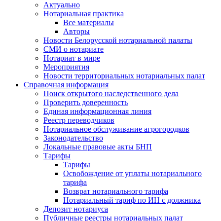
Актуально
Нотариальная практика
Все материалы
Авторы
Новости Белорусской нотариальной палаты
СМИ о нотариате
Нотариат в мире
Мероприятия
Новости территориальных нотариальных палат
Справочная информация
Поиск открытого наследственного дела
Проверить доверенность
Единая информационная линия
Реестр переводчиков
Нотариальное обслуживание агрогородков
Законодательство
Локальные правовые акты БНП
Тарифы
Тарифы
Освобождение от уплаты нотариального
тарифа
Возврат нотариального тарифа
Нотариальный тариф по ИН с должника
Депозит нотариуса
Публичные реестры нотариальных палат