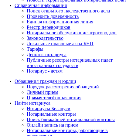
Справочная информация
Поиск открытого наследственного дела
Проверить доверенность
Единая информационная линия
Реестр переводчиков
Нотариальное обслуживание агрогородков
Законодательство
Локальные правовые акты БНП
Тарифы
Депозит нотариуса
Публичные реестры нотариальных палат
иностранных государств
Нотариус - детям
Обращения граждан и юрлиц
Порядок рассмотрения обращений
Личный прием
Прямая телефонная линия
Найти нотариуса
Нотариусы Беларуси
Нотариальные конторы
Поиск ближайшей нотариальной конторы
Онлайн запись на прием
Нотариальные конторы, работающие в
воскресенье