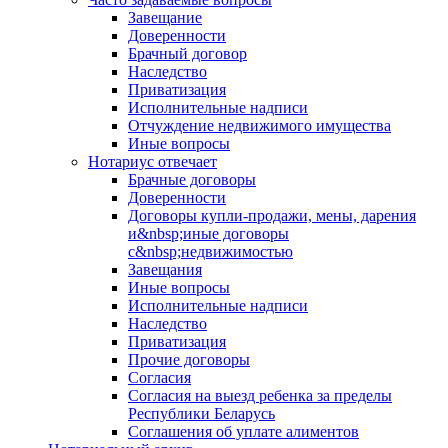
Завещание
Доверенности
Брачный договор
Наследство
Приватизация
Исполнительные надписи
Отчуждение недвижимого имущества
Иные вопросы
Нотариус отвечает
Брачные договоры
Доверенности
Договоры купли-продажи, мены, дарения
и&nbsp;иные договоры
с&nbsp;недвижимостью
Завещания
Иные вопросы
Исполнительные надписи
Наследство
Приватизация
Прочие договоры
Согласия
Согласия на выезд ребенка за пределы
Республики Беларусь
Соглашения об уплате алиментов