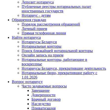
Депозит нотариуса
Публичные реестры нотариальных палат
иностранных государств
Нотариус - детям
Обращения граждан
Порядок рассмотрения обращений
Личный прием
Прямая телефонная линия
Найти нотариуса
Нотариусы Беларуси
Нотариальные конторы
Поиск ближайшей нотариальной конторы
Онлайн запись на прием
Нотариальные конторы, работающие в
воскресенье
Нотариусы Беларуси, прекратившие деятельность
Нотариальные бюро, прекратившие работу с
1.01.2026
Вопрос нотариусу
Часто задаваемые вопросы
Завещание
Доверенности
Брачный договор
Наследство
Приватизация