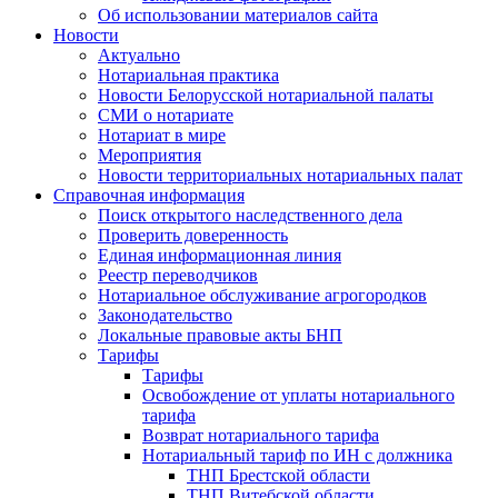
Об использовании материалов сайта
Новости
Актуально
Нотариальная практика
Новости Белорусской нотариальной палаты
СМИ о нотариате
Нотариат в мире
Мероприятия
Новости территориальных нотариальных палат
Справочная информация
Поиск открытого наследственного дела
Проверить доверенность
Единая информационная линия
Реестр переводчиков
Нотариальное обслуживание агрогородков
Законодательство
Локальные правовые акты БНП
Тарифы
Тарифы
Освобождение от уплаты нотариального
тарифа
Возврат нотариального тарифа
Нотариальный тариф по ИН с должника
ТНП Брестской области
ТНП Витебской области