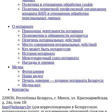
Политика в отношении обработки cookie
Политика первичной профсоюзной организации
аппарата БНП в отношении обработки
персональных данных
О нотариате
Принципы деятельности нотариата
Полномочия и обязанности нотариуса
Перечень нотариальных действий
Место совершения нотариальных действий
Кто может быть нотариусом
История нотариата
Международный союз нотариата
Награды и премии
Медиа
Фотогалерея
Наши видео
Печать доверия — издание нотариата Беларуси
Медиа-кит
Контакты
220030, Республика Беларусь, г. Минск, ул. Красноармейская,
д. 24а, пом 1Н
bnp@belnotary.by
(для корреспонденции в Белорусскую
нотариальную палату, за исключением обращений граждан и