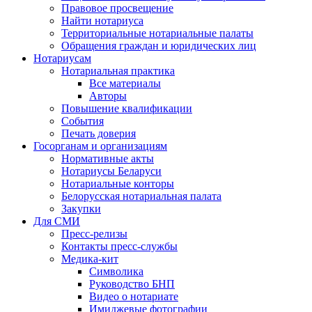
Правовое просвещение
Найти нотариуса
Территориальные нотариальные палаты
Обращения граждан и юридических лиц
Нотариусам
Нотариальная практика
Все материалы
Авторы
Повышение квалификации
События
Печать доверия
Госорганам и организациям
Нормативные акты
Нотариусы Беларуси
Нотариальные конторы
Белорусская нотариальная палата
Закупки
Для СМИ
Пресс-релизы
Контакты пресс-службы
Медика-кит
Символика
Руководство БНП
Видео о нотариате
Имиджевые фотографии