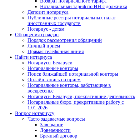
Возврат нотариального тарифа
Нотариальный тариф по ИН с должника
Депозит нотариуса
Публичные реестры нотариальных палат
иностранных государств
Нотариус - детям
Обращения граждан
Порядок рассмотрения обращений
Личный прием
Прямая телефонная линия
Найти нотариуса
Нотариусы Беларуси
Нотариальные конторы
Поиск ближайшей нотариальной конторы
Онлайн запись на прием
Нотариальные конторы, работающие в
воскресенье
Нотариусы Беларуси, прекратившие деятельность
Нотариальные бюро, прекратившие работу с
1.01.2026
Вопрос нотариусу
Часто задаваемые вопросы
Завещание
Доверенности
Брачный договор