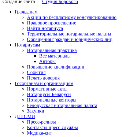
Создание сайта —
Студия Борового
Гражданам
Акции по бесплатному консультированию
Правовое просвещение
Найти нотариуса
Территориальные нотариальные палаты
Обращения граждан и юридических лиц
Нотариусам
Нотариальная практика
Все материалы
Авторы
Повышение квалификации
События
Печать доверия
Госорганам и организациям
Нормативные акты
Нотариусы Беларуси
Нотариальные конторы
Белорусская нотариальная палата
Закупки
Для СМИ
Пресс-релизы
Контакты пресс-службы
Медика-кит