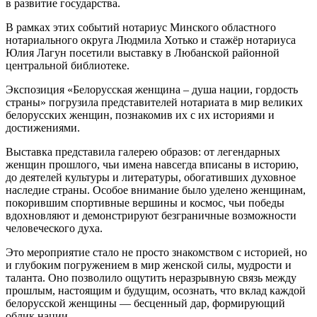
в развитие государства.
В рамках этих событий нотариус Минского областного
нотариального округа Людмила Хотько и стажёр нотариуса
Юлия Лагун посетили выставку в Любанской районной
центральной библиотеке.
Экспозиция «Белорусская женщина – душа нации, гордость
страны» погрузила представителей нотариата в мир великих
белорусских женщин, познакомив их с их историями и
достижениями.
Выставка представила галерею образов: от легендарных
женщин прошлого, чьи имена навсегда вписаны в историю,
до деятелей культуры и литературы, обогативших духовное
наследие страны. Особое внимание было уделено женщинам,
покорившим спортивные вершины и космос, чьи победы
вдохновляют и демонстрируют безграничные возможности
человеческого духа.
Это мероприятие стало не просто знакомством с историей, но
и глубоким погружением в мир женской силы, мудрости и
таланта. Оно позволило ощутить неразрывную связь между
прошлым, настоящим и будущим, осознать, что вклад каждой
белорусской женщины — бесценный дар, формирующий
облик нации.