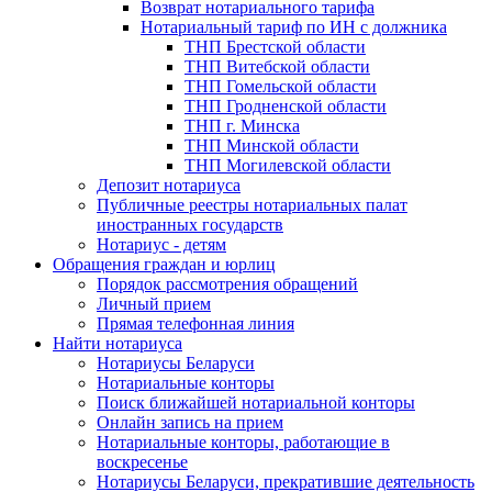
Возврат нотариального тарифа
Нотариальный тариф по ИН с должника
ТНП Брестской области
ТНП Витебской области
ТНП Гомельской области
ТНП Гродненской области
ТНП г. Минска
ТНП Минской области
ТНП Могилевской области
Депозит нотариуса
Публичные реестры нотариальных палат
иностранных государств
Нотариус - детям
Обращения граждан и юрлиц
Порядок рассмотрения обращений
Личный прием
Прямая телефонная линия
Найти нотариуса
Нотариусы Беларуси
Нотариальные конторы
Поиск ближайшей нотариальной конторы
Онлайн запись на прием
Нотариальные конторы, работающие в
воскресенье
Нотариусы Беларуси, прекратившие деятельность