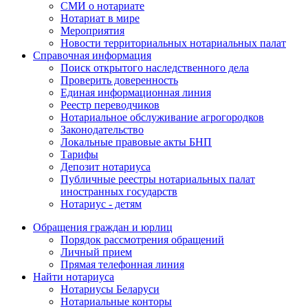
СМИ о нотариате
Нотариат в мире
Мероприятия
Новости территориальных нотариальных палат
Справочная информация
Поиск открытого наследственного дела
Проверить доверенность
Единая информационная линия
Реестр переводчиков
Нотариальное обслуживание агрогородков
Законодательство
Локальные правовые акты БНП
Тарифы
Депозит нотариуса
Публичные реестры нотариальных палат
иностранных государств
Нотариус - детям
Обращения граждан и юрлиц
Порядок рассмотрения обращений
Личный прием
Прямая телефонная линия
Найти нотариуса
Нотариусы Беларуси
Нотариальные конторы