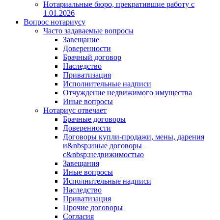
Нотариальные бюро, прекратившие работу с
1.01.2026
Вопрос нотариусу
Часто задаваемые вопросы
Завещание
Доверенности
Брачный договор
Наследство
Приватизация
Исполнительные надписи
Отчуждение недвижимого имущества
Иные вопросы
Нотариус отвечает
Брачные договоры
Доверенности
Договоры купли-продажи, мены, дарения
и&nbsp;иные договоры
с&nbsp;недвижимостью
Завещания
Иные вопросы
Исполнительные надписи
Наследство
Приватизация
Прочие договоры
Согласия