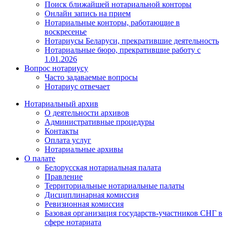
Поиск ближайшей нотариальной конторы
Онлайн запись на прием
Нотариальные конторы, работающие в
воскресенье
Нотариусы Беларуси, прекратившие деятельность
Нотариальные бюро, прекратившие работу с
1.01.2026
Вопрос нотариусу
Часто задаваемые вопросы
Нотариус отвечает
Нотариальный архив
О деятельности архивов
Административные процедуры
Контакты
Оплата услуг
Нотариальные архивы
О палате
Белорусская нотариальная палата
Правление
Территориальные нотариальные палаты
Дисциплинарная комиссия
Ревизионная комиссия
Базовая организация государств-участников СНГ в
сфере нотариата