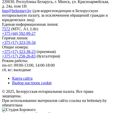
220030, Республика Беларусь, г. Минск, ул. Красноармейская,
д. 24а, пом 1Н
bnp@belnotary.by
(для корреспонденции в Белорусскую
нотариальную палату, за исключением обращений граждан и
юридических лиц)
Единая информационная линия:
7572
(МТС, A1, Life)
+375 (44) 592-99-27
Горячая линия:
+375 (17) 323-59-34
Общие номера:
+375 (17) 323-38-23
(приемная)
+375 (17) 258-26-83
(бухгалтерия)
Режим работы:
пн-пт: 09:00-13:00, 14:00-18:00
сб, вс: выходные
Карта сайта
Выбор настроек cookie
© 2025, Белорусская нотариальная палата. Все права
защищены.
При использовании материалов сайта ссылка на belnotary.by
обязательна