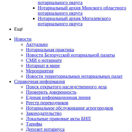
нотариального округа
Нотариальный архив Минского областного
нотариального округа
Нотариальный архив Могилевского
нотариального округа
Ещё
Новости
Актуально
Нотариальная практика
Новости Белорусской нотариальной палаты
СМИ о нотариате
Нотариат в мире
Мероприятия
Новости территориальных нотариальных палат
Справочная информация
Поиск открытого наследственного дела
Проверить доверенность
Единая информационная линия
Реестр переводчиков
Нотариальное обслуживание агрогородков
Законодательство
Локальные правовые акты БНП
Тарифы
Депозит нотариуса