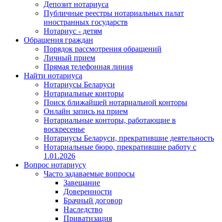
Депозит нотариуса
Публичные реестры нотариальных палат
иностранных государств
Нотариус - детям
Обращения граждан
Порядок рассмотрения обращений
Личный прием
Прямая телефонная линия
Найти нотариуса
Нотариусы Беларуси
Нотариальные конторы
Поиск ближайшей нотариальной конторы
Онлайн запись на прием
Нотариальные конторы, работающие в
воскресенье
Нотариусы Беларуси, прекратившие деятельность
Нотариальные бюро, прекратившие работу с
1.01.2026
Вопрос нотариусу
Часто задаваемые вопросы
Завещание
Доверенности
Брачный договор
Наследство
Приватизация