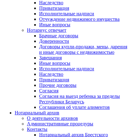
Наследство
Приватизация
Исполнительные надписи
Отчуждение недвижимого имущества
Иные вопросы
Нотариус отвечает
Брачные договоры
Доверенности
Договоры купли-продажи, мены, дарения
и иные договоры с недвижимостью
Завещания
Иные вопросы
Исполнительные надписи
Наследство
Приватизация
Прочие договоры
Согласия
Согласия на выезд ребенка за пределы
Республики Беларусь
Соглашения об уплате алиментов
Нотариальный архив
О деятельности архивов
Административные процедуры
Контакты
Нотариальный архив Брестского