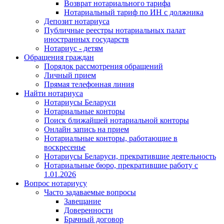
Возврат нотариального тарифа
Нотариальный тариф по ИН с должника
Депозит нотариуса
Публичные реестры нотариальных палат
иностранных государств
Нотариус - детям
Обращения граждан
Порядок рассмотрения обращений
Личный прием
Прямая телефонная линия
Найти нотариуса
Нотариусы Беларуси
Нотариальные конторы
Поиск ближайшей нотариальной конторы
Онлайн запись на прием
Нотариальные конторы, работающие в
воскресенье
Нотариусы Беларуси, прекратившие деятельность
Нотариальные бюро, прекратившие работу с
1.01.2026
Вопрос нотариусу
Часто задаваемые вопросы
Завещание
Доверенности
Брачный договор