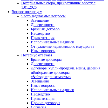
Нотариальные бюро, прекратившие работу с
1.01.2026
Вопрос нотариусу
Часто задаваемые вопросы
Завещание
Доверенности
Брачный договор
Наследство
Приватизация
Исполнительные надписи
Отчуждение недвижимого имущества
Иные вопросы
Нотариус отвечает
Брачные договоры
Доверенности
Договоры купли-продажи, мены, дарения
и&nbsp;иные договоры
с&nbsp;недвижимостью
Завещания
Иные вопросы
Исполнительные надписи
Наследство
Приватизация
Прочие договоры
Согласия