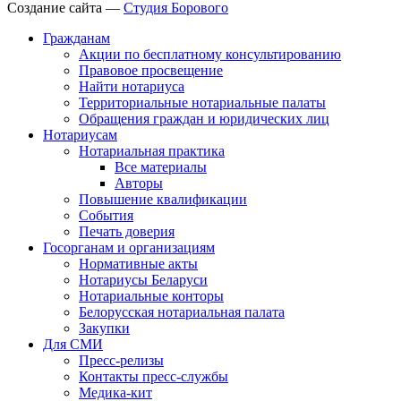
Создание сайта —
Студия Борового
Гражданам
Акции по бесплатному консультированию
Правовое просвещение
Найти нотариуса
Территориальные нотариальные палаты
Обращения граждан и юридических лиц
Нотариусам
Нотариальная практика
Все материалы
Авторы
Повышение квалификации
События
Печать доверия
Госорганам и организациям
Нормативные акты
Нотариусы Беларуси
Нотариальные конторы
Белорусская нотариальная палата
Закупки
Для СМИ
Пресс-релизы
Контакты пресс-службы
Медика-кит