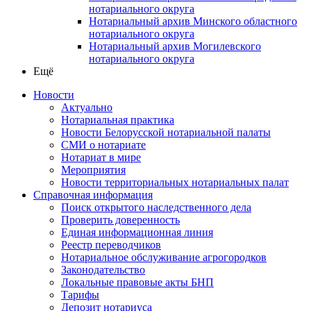
нотариального округа
Нотариальный архив Минского областного
нотариального округа
Нотариальный архив Могилевского
нотариального округа
Ещё
Новости
Актуально
Нотариальная практика
Новости Белорусской нотариальной палаты
СМИ о нотариате
Нотариат в мире
Мероприятия
Новости территориальных нотариальных палат
Справочная информация
Поиск открытого наследственного дела
Проверить доверенность
Единая информационная линия
Реестр переводчиков
Нотариальное обслуживание агрогородков
Законодательство
Локальные правовые акты БНП
Тарифы
Депозит нотариуса