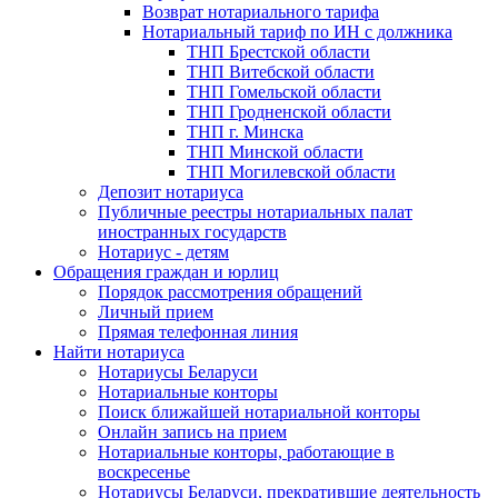
Возврат нотариального тарифа
Нотариальный тариф по ИН с должника
ТНП Брестской области
ТНП Витебской области
ТНП Гомельской области
ТНП Гродненской области
ТНП г. Минска
ТНП Минской области
ТНП Могилевской области
Депозит нотариуса
Публичные реестры нотариальных палат
иностранных государств
Нотариус - детям
Обращения граждан и юрлиц
Порядок рассмотрения обращений
Личный прием
Прямая телефонная линия
Найти нотариуса
Нотариусы Беларуси
Нотариальные конторы
Поиск ближайшей нотариальной конторы
Онлайн запись на прием
Нотариальные конторы, работающие в
воскресенье
Нотариусы Беларуси, прекратившие деятельность