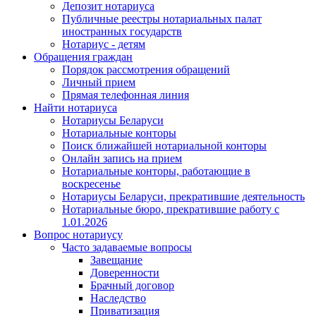
Депозит нотариуса
Публичные реестры нотариальных палат
иностранных государств
Нотариус - детям
Обращения граждан
Порядок рассмотрения обращений
Личный прием
Прямая телефонная линия
Найти нотариуса
Нотариусы Беларуси
Нотариальные конторы
Поиск ближайшей нотариальной конторы
Онлайн запись на прием
Нотариальные конторы, работающие в
воскресенье
Нотариусы Беларуси, прекратившие деятельность
Нотариальные бюро, прекратившие работу с
1.01.2026
Вопрос нотариусу
Часто задаваемые вопросы
Завещание
Доверенности
Брачный договор
Наследство
Приватизация