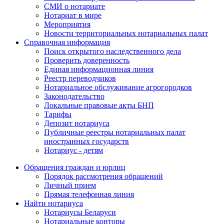
СМИ о нотариате
Нотариат в мире
Мероприятия
Новости территориальных нотариальных палат
Справочная информация
Поиск открытого наследственного дела
Проверить доверенность
Единая информационная линия
Реестр переводчиков
Нотариальное обслуживание агрогородков
Законодательство
Локальные правовые акты БНП
Тарифы
Депозит нотариуса
Публичные реестры нотариальных палат
иностранных государств
Нотариус - детям
Обращения граждан и юрлиц
Порядок рассмотрения обращений
Личный прием
Прямая телефонная линия
Найти нотариуса
Нотариусы Беларуси
Нотариальные конторы