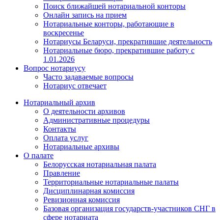
Поиск ближайшей нотариальной конторы
Онлайн запись на прием
Нотариальные конторы, работающие в
воскресенье
Нотариусы Беларуси, прекратившие деятельность
Нотариальные бюро, прекратившие работу с
1.01.2026
Вопрос нотариусу
Часто задаваемые вопросы
Нотариус отвечает
Нотариальный архив
О деятельности архивов
Административные процедуры
Контакты
Оплата услуг
Нотариальные архивы
О палате
Белорусская нотариальная палата
Правление
Территориальные нотариальные палаты
Дисциплинарная комиссия
Ревизионная комиссия
Базовая организация государств-участников СНГ в
сфере нотариата