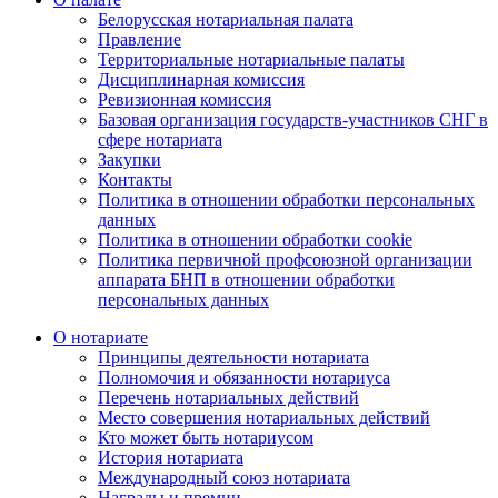
Белорусская нотариальная палата
Правление
Территориальные нотариальные палаты
Дисциплинарная комиссия
Ревизионная комиссия
Базовая организация государств-участников СНГ в
сфере нотариата
Закупки
Контакты
Политика в отношении обработки персональных
данных
Политика в отношении обработки cookie
Политика первичной профсоюзной организации
аппарата БНП в отношении обработки
персональных данных
О нотариате
Принципы деятельности нотариата
Полномочия и обязанности нотариуса
Перечень нотариальных действий
Место совершения нотариальных действий
Кто может быть нотариусом
История нотариата
Международный союз нотариата
Награды и премии