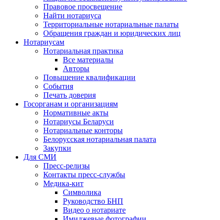
Правовое просвещение
Найти нотариуса
Территориальные нотариальные палаты
Обращения граждан и юридических лиц
Нотариусам
Нотариальная практика
Все материалы
Авторы
Повышение квалификации
События
Печать доверия
Госорганам и организациям
Нормативные акты
Нотариусы Беларуси
Нотариальные конторы
Белорусская нотариальная палата
Закупки
Для СМИ
Пресс-релизы
Контакты пресс-службы
Медика-кит
Символика
Руководство БНП
Видео о нотариате
Имиджевые фотографии