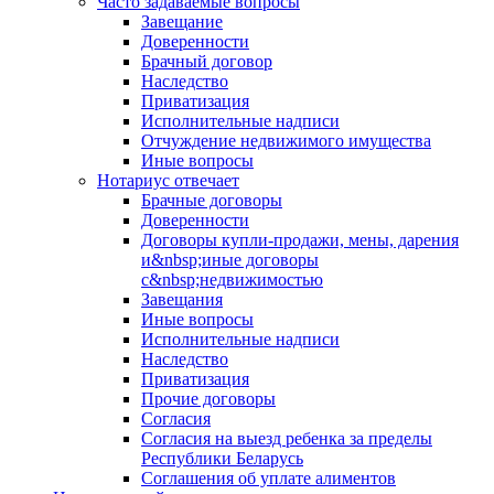
Часто задаваемые вопросы
Завещание
Доверенности
Брачный договор
Наследство
Приватизация
Исполнительные надписи
Отчуждение недвижимого имущества
Иные вопросы
Нотариус отвечает
Брачные договоры
Доверенности
Договоры купли-продажи, мены, дарения
и&nbsp;иные договоры
с&nbsp;недвижимостью
Завещания
Иные вопросы
Исполнительные надписи
Наследство
Приватизация
Прочие договоры
Согласия
Согласия на выезд ребенка за пределы
Республики Беларусь
Соглашения об уплате алиментов