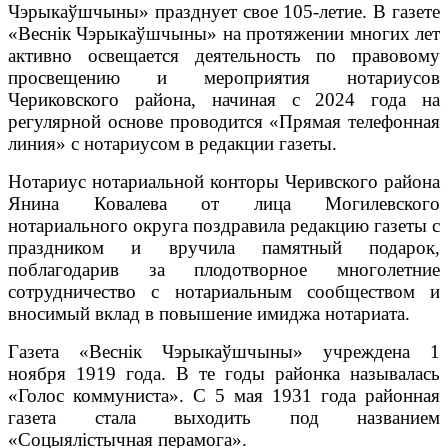
Чэрыкаўшчыны» празднует свое 105-летие. В газете
«Веснiк Чэрыкаўшчыны» на протяжении многих лет
активно освещается деятельность по правовому
просвещению и мероприятия нотариусов
Чериковского района, начиная с 2024 года на
регулярной основе проводится «Прямая телефонная
линия» с нотариусом в редакции газеты.
Нотариус нотариальной конторы Черивского района
Янина Ковалева от лица Могилевского
нотариального округа поздравила редакцию газеты с
праздником и вручила памятный подарок,
поблагодарив за плодотворное многолетние
сотрудничество с нотариальным сообществом и
вносимый вклад в повышение имиджа нотариата.
Газета «Веснiк Чэрыкаўшчыны» учреждена 1
ноября 1919 года. В те годы районка называлась
«Голос коммуниста». С 5 мая 1931 года районная
газета стала выходить под названием
«Соцыялiстычная перамога».