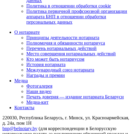
данных
Политика в отношении обработки cookie
Политика первичной профсоюзной организации
аппарата БНП в отношении обработки
персональных данных
О нотариате
Принципы деятельности нотариата
Полномочия и обязанности нотариуса
Перечень нотариальных действий
Место совершения нотариальных действий
Кто может быть нотариусом
История нотариата
Международный союз нотариата
Награды и премии
Медиа
Фотогалерея
Наши видео
Печать доверия — издание нотариата Беларуси
Медиа-кит
Контакты
220030, Республика Беларусь, г. Минск, ул. Красноармейская,
д. 24а, пом 1Н
bnp@belnotary.by
(для корреспонденции в Белорусскую
нотариальную палату, за исключением обращений граждан и