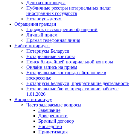
Депозит нотариуса
Публичные реестры нотариальных палат
иностранных государств
Нотариус - детям
Обращения граждан
Порядок рассмотрения обращений
Личный прием
Прямая телефонная линия
Найти нотариуса
Нотариусы Беларуси
Нотариальные конторы
Поиск ближайшей нотариальной конторы
Онлайн запись на прием
Нотариальные конторы, работающие в
воскресенье
Нотариусы Беларуси, прекратившие деятельность
Нотариальные бюро, прекратившие работу с
1.01.2026
Вопрос нотариусу
Часто задаваемые вопросы
Завещание
Доверенности
Брачный договор
Наследство
Приватизация