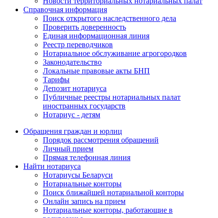
Новости территориальных нотариальных палат
Справочная информация
Поиск открытого наследственного дела
Проверить доверенность
Единая информационная линия
Реестр переводчиков
Нотариальное обслуживание агрогородков
Законодательство
Локальные правовые акты БНП
Тарифы
Депозит нотариуса
Публичные реестры нотариальных палат
иностранных государств
Нотариус - детям
Обращения граждан и юрлиц
Порядок рассмотрения обращений
Личный прием
Прямая телефонная линия
Найти нотариуса
Нотариусы Беларуси
Нотариальные конторы
Поиск ближайшей нотариальной конторы
Онлайн запись на прием
Нотариальные конторы, работающие в