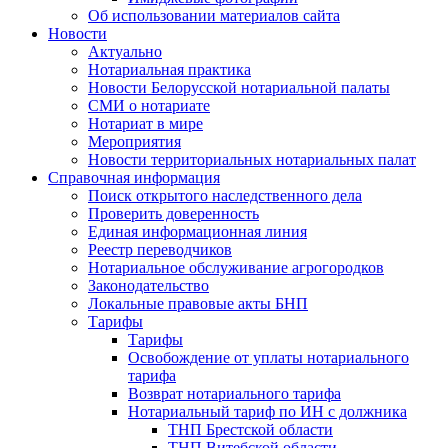
Об использовании материалов сайта
Новости
Актуально
Нотариальная практика
Новости Белорусской нотариальной палаты
СМИ о нотариате
Нотариат в мире
Мероприятия
Новости территориальных нотариальных палат
Справочная информация
Поиск открытого наследственного дела
Проверить доверенность
Единая информационная линия
Реестр переводчиков
Нотариальное обслуживание агрогородков
Законодательство
Локальные правовые акты БНП
Тарифы
Тарифы
Освобождение от уплаты нотариального
тарифа
Возврат нотариального тарифа
Нотариальный тариф по ИН с должника
ТНП Брестской области
ТНП Витебской области