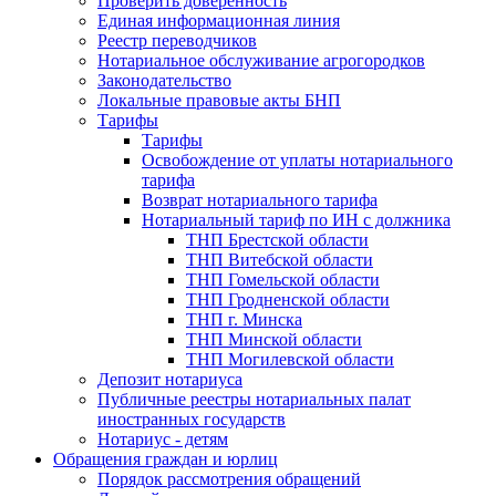
Проверить доверенность
Единая информационная линия
Реестр переводчиков
Нотариальное обслуживание агрогородков
Законодательство
Локальные правовые акты БНП
Тарифы
Тарифы
Освобождение от уплаты нотариального
тарифа
Возврат нотариального тарифа
Нотариальный тариф по ИН с должника
ТНП Брестской области
ТНП Витебской области
ТНП Гомельской области
ТНП Гродненской области
ТНП г. Минска
ТНП Минской области
ТНП Могилевской области
Депозит нотариуса
Публичные реестры нотариальных палат
иностранных государств
Нотариус - детям
Обращения граждан и юрлиц
Порядок рассмотрения обращений