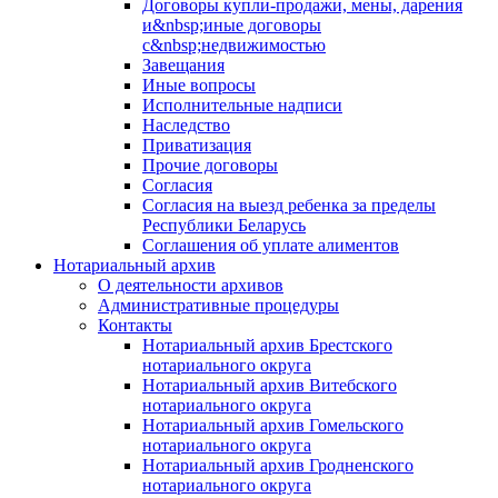
Договоры купли-продажи, мены, дарения
и&nbsp;иные договоры
с&nbsp;недвижимостью
Завещания
Иные вопросы
Исполнительные надписи
Наследство
Приватизация
Прочие договоры
Согласия
Согласия на выезд ребенка за пределы
Республики Беларусь
Соглашения об уплате алиментов
Нотариальный архив
О деятельности архивов
Административные процедуры
Контакты
Нотариальный архив Брестского
нотариального округа
Нотариальный архив Витебского
нотариального округа
Нотариальный архив Гомельского
нотариального округа
Нотариальный архив Гродненского
нотариального округа