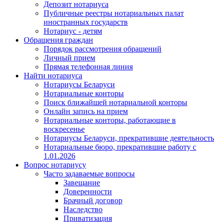
Депозит нотариуса
Публичные реестры нотариальных палат
иностранных государств
Нотариус - детям
Обращения граждан
Порядок рассмотрения обращений
Личный прием
Прямая телефонная линия
Найти нотариуса
Нотариусы Беларуси
Нотариальные конторы
Поиск ближайшей нотариальной конторы
Онлайн запись на прием
Нотариальные конторы, работающие в
воскресенье
Нотариусы Беларуси, прекратившие деятельность
Нотариальные бюро, прекратившие работу с
1.01.2026
Вопрос нотариусу
Часто задаваемые вопросы
Завещание
Доверенности
Брачный договор
Наследство
Приватизация