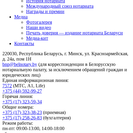
История нотариата
Международный союз нотариата
Награды и премии
Медиа
Фотогалерея
Наши видео
Печать доверия — издание нотариата Беларуси
Медиа-кит
Контакты
220030, Республика Беларусь, г. Минск, ул. Красноармейская,
д. 24а, пом 1Н
bnp@belnotary.by
(для корреспонденции в Белорусскую
нотариальную палату, за исключением обращений граждан и
юридических лиц)
Единая информационная линия:
7572
(МТС, A1, Life)
+375 (44) 592-99-27
Горячая линия:
+375 (17) 323-59-34
Общие номера:
+375 (17) 323-38-23
(приемная)
+375 (17) 258-26-83
(бухгалтерия)
Режим работы:
пн-пт: 09:00-13:00, 14:00-18:00