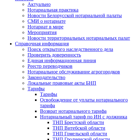
Актуально
Нотариальная практика
Новости Белорусской нотариальной палаты
СМИ о нотариате
Нотариат в мире
Мероприятия
Новости территориальных нотариальных палат
Справочная информация
Поиск открытого наследственного дела
Проверить доверенность
Единая информационная линия
Реестр переводчиков
Нотариальное обслуживание агрогородков
Законодательство
Локальные правовые акты БНП
Тарифы
Тарифы
Освобождение от уплаты нотариального
тарифа
Возврат нотариального тарифа
Нотариальный тариф по ИН с должника
ТНП Брестской области
ТНП Витебской области
ТНП Гомельской области
ТНП Гродненской области