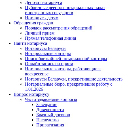
Депозит нотариуса
Публичные реестры нотариальных палат
иностранных государств
Нотариус - детям
Обращения граждан
Порядок рассмотрения обращений
Личный прием
Прямая телефонная линия
Найти нотариуса
Нотариусы Беларуси
Нотариальные конторы
Поиск ближайшей нотариальной конторы
Онлайн запись на прием
Нотариальные конторы, работающие в
воскресенье
Нотариусы Беларуси, прекратившие деятельность
Нотариальные бюро, прекратившие работу с
1.01.2026
Вопрос нотариусу
Часто задаваемые вопросы
Завещание
Доверенности
Брачный договор
Наследство
Приватизация