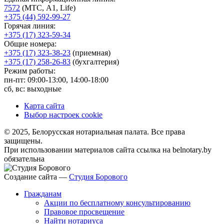
7572
(МТС, A1, Life)
+375 (44) 592-99-27
Горячая линия:
+375 (17) 323-59-34
Общие номера:
+375 (17) 323-38-23
(приемная)
+375 (17) 258-26-83
(бухгалтерия)
Режим работы:
пн-пт: 09:00-13:00, 14:00-18:00
сб, вс: выходные
Карта сайта
Выбор настроек cookie
© 2025, Белорусская нотариальная палата. Все права
защищены.
При использовании материалов сайта ссылка на belnotary.by
обязательна
Создание сайта —
Студия Борового
Гражданам
Акции по бесплатному консультированию
Правовое просвещение
Найти нотариуса