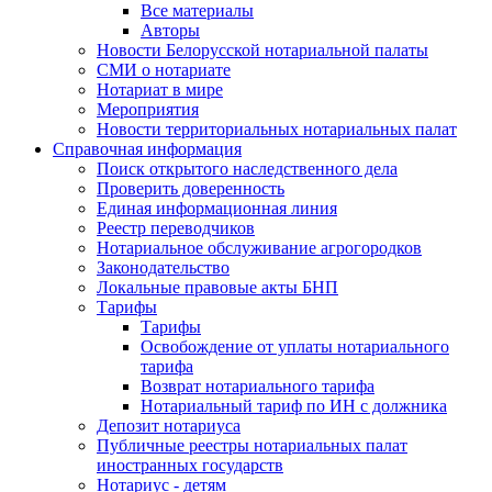
Все материалы
Авторы
Новости Белорусской нотариальной палаты
СМИ о нотариате
Нотариат в мире
Мероприятия
Новости территориальных нотариальных палат
Справочная информация
Поиск открытого наследственного дела
Проверить доверенность
Единая информационная линия
Реестр переводчиков
Нотариальное обслуживание агрогородков
Законодательство
Локальные правовые акты БНП
Тарифы
Тарифы
Освобождение от уплаты нотариального
тарифа
Возврат нотариального тарифа
Нотариальный тариф по ИН с должника
Депозит нотариуса
Публичные реестры нотариальных палат
иностранных государств
Нотариус - детям