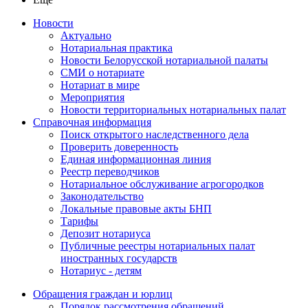
Новости
Актуально
Нотариальная практика
Новости Белорусской нотариальной палаты
СМИ о нотариате
Нотариат в мире
Мероприятия
Новости территориальных нотариальных палат
Справочная информация
Поиск открытого наследственного дела
Проверить доверенность
Единая информационная линия
Реестр переводчиков
Нотариальное обслуживание агрогородков
Законодательство
Локальные правовые акты БНП
Тарифы
Депозит нотариуса
Публичные реестры нотариальных палат
иностранных государств
Нотариус - детям
Обращения граждан и юрлиц
Порядок рассмотрения обращений