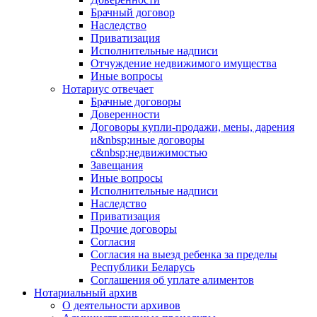
Брачный договор
Наследство
Приватизация
Исполнительные надписи
Отчуждение недвижимого имущества
Иные вопросы
Нотариус отвечает
Брачные договоры
Доверенности
Договоры купли-продажи, мены, дарения
и&nbsp;иные договоры
с&nbsp;недвижимостью
Завещания
Иные вопросы
Исполнительные надписи
Наследство
Приватизация
Прочие договоры
Согласия
Согласия на выезд ребенка за пределы
Республики Беларусь
Соглашения об уплате алиментов
Нотариальный архив
О деятельности архивов