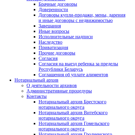
Брачные договоры
Доверенности
Договоры купли-продажи, мены, дарения
и иные договоры с недвижимостью
Завещания
Иные вопросы
Исполнительные надписи
Наследство
Приватизация
Прочие договоры
Согласия
Согласия на выезд ребенка за пределы
Республики Беларусь
Соглашения об уплате алиментов
Нотариальный архив
О деятельности архивов
Административные процедуры
Контакты
Нотариальный архив Брестского
нотариального округа
Нотариальный архив Витебского
нотариального округа
Нотариальный архив Гомельского
нотариального округа
Нотариальный архив Гродненского