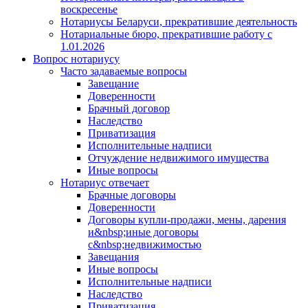
воскресенье
Нотариусы Беларуси, прекратившие деятельность
Нотариальные бюро, прекратившие работу с
1.01.2026
Вопрос нотариусу
Часто задаваемые вопросы
Завещание
Доверенности
Брачный договор
Наследство
Приватизация
Исполнительные надписи
Отчуждение недвижимого имущества
Иные вопросы
Нотариус отвечает
Брачные договоры
Доверенности
Договоры купли-продажи, мены, дарения
и&nbsp;иные договоры
с&nbsp;недвижимостью
Завещания
Иные вопросы
Исполнительные надписи
Наследство
Приватизация