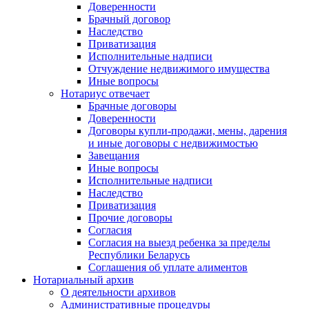
Доверенности
Брачный договор
Наследство
Приватизация
Исполнительные надписи
Отчуждение недвижимого имущества
Иные вопросы
Нотариус отвечает
Брачные договоры
Доверенности
Договоры купли-продажи, мены, дарения
и иные договоры с недвижимостью
Завещания
Иные вопросы
Исполнительные надписи
Наследство
Приватизация
Прочие договоры
Согласия
Согласия на выезд ребенка за пределы
Республики Беларусь
Соглашения об уплате алиментов
Нотариальный архив
О деятельности архивов
Административные процедуры