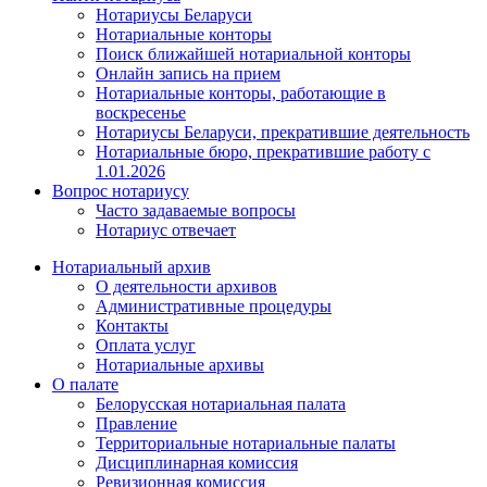
Нотариусы Беларуси
Нотариальные конторы
Поиск ближайшей нотариальной конторы
Онлайн запись на прием
Нотариальные конторы, работающие в
воскресенье
Нотариусы Беларуси, прекратившие деятельность
Нотариальные бюро, прекратившие работу с
1.01.2026
Вопрос нотариусу
Часто задаваемые вопросы
Нотариус отвечает
Нотариальный архив
О деятельности архивов
Административные процедуры
Контакты
Оплата услуг
Нотариальные архивы
О палате
Белорусская нотариальная палата
Правление
Территориальные нотариальные палаты
Дисциплинарная комиссия
Ревизионная комиссия