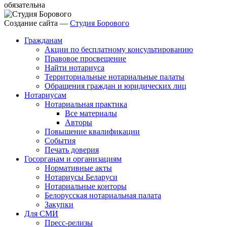
обязательна
Создание сайта —
Студия Борового
Гражданам
Акции по бесплатному консультированию
Правовое просвещение
Найти нотариуса
Территориальные нотариальные палаты
Обращения граждан и юридических лиц
Нотариусам
Нотариальная практика
Все материалы
Авторы
Повышение квалификации
События
Печать доверия
Госорганам и организациям
Нормативные акты
Нотариусы Беларуси
Нотариальные конторы
Белорусская нотариальная палата
Закупки
Для СМИ
Пресс-релизы