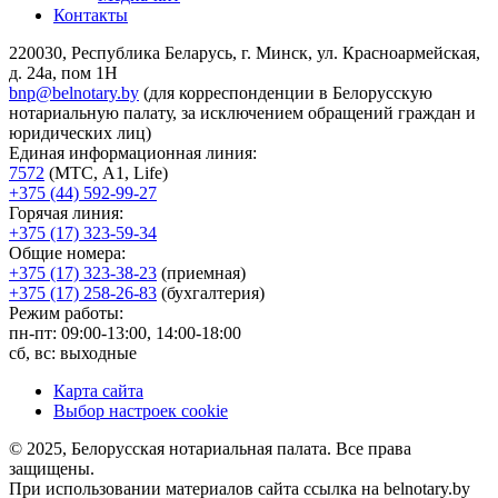
Контакты
220030, Республика Беларусь, г. Минск, ул. Красноармейская,
д. 24а, пом 1Н
bnp@belnotary.by
(для корреспонденции в Белорусскую
нотариальную палату, за исключением обращений граждан и
юридических лиц)
Единая информационная линия:
7572
(МТС, A1, Life)
+375 (44) 592-99-27
Горячая линия:
+375 (17) 323-59-34
Общие номера:
+375 (17) 323-38-23
(приемная)
+375 (17) 258-26-83
(бухгалтерия)
Режим работы:
пн-пт: 09:00-13:00, 14:00-18:00
сб, вс: выходные
Карта сайта
Выбор настроек cookie
© 2025, Белорусская нотариальная палата. Все права
защищены.
При использовании материалов сайта ссылка на belnotary.by