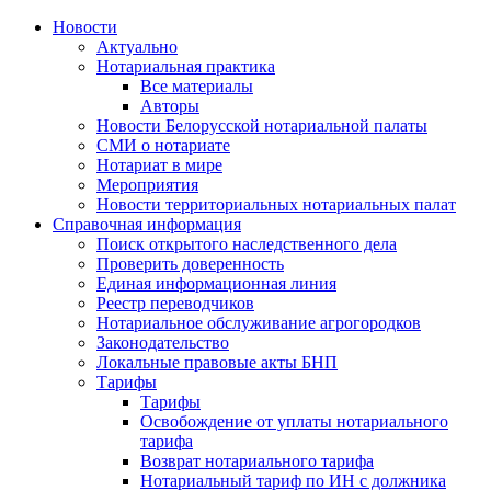
Новости
Актуально
Нотариальная практика
Все материалы
Авторы
Новости Белорусской нотариальной палаты
СМИ о нотариате
Нотариат в мире
Мероприятия
Новости территориальных нотариальных палат
Справочная информация
Поиск открытого наследственного дела
Проверить доверенность
Единая информационная линия
Реестр переводчиков
Нотариальное обслуживание агрогородков
Законодательство
Локальные правовые акты БНП
Тарифы
Тарифы
Освобождение от уплаты нотариального
тарифа
Возврат нотариального тарифа
Нотариальный тариф по ИН с должника