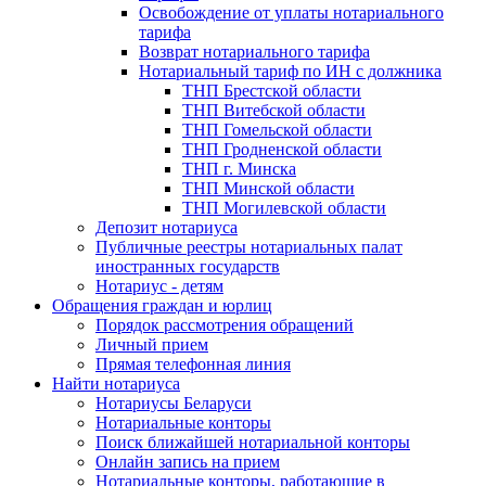
Освобождение от уплаты нотариального
тарифа
Возврат нотариального тарифа
Нотариальный тариф по ИН с должника
ТНП Брестской области
ТНП Витебской области
ТНП Гомельской области
ТНП Гродненской области
ТНП г. Минска
ТНП Минской области
ТНП Могилевской области
Депозит нотариуса
Публичные реестры нотариальных палат
иностранных государств
Нотариус - детям
Обращения граждан и юрлиц
Порядок рассмотрения обращений
Личный прием
Прямая телефонная линия
Найти нотариуса
Нотариусы Беларуси
Нотариальные конторы
Поиск ближайшей нотариальной конторы
Онлайн запись на прием
Нотариальные конторы, работающие в