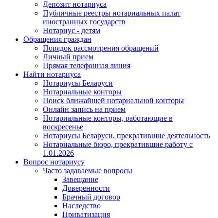
Депозит нотариуса
Публичные реестры нотариальных палат
иностранных государств
Нотариус - детям
Обращения граждан
Порядок рассмотрения обращений
Личный прием
Прямая телефонная линия
Найти нотариуса
Нотариусы Беларуси
Нотариальные конторы
Поиск ближайшей нотариальной конторы
Онлайн запись на прием
Нотариальные конторы, работающие в
воскресенье
Нотариусы Беларуси, прекратившие деятельность
Нотариальные бюро, прекратившие работу с
1.01.2026
Вопрос нотариусу
Часто задаваемые вопросы
Завещание
Доверенности
Брачный договор
Наследство
Приватизация