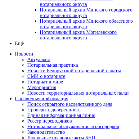
нотариального округа
Нотариальный архив Минского городского
нотариального округа
Нотариальный архив Минского областного
нотариального округа
Нотариальный архив Могилевского
нотариального округа
Ещё
Новости
Актуально
Нотариальная практика
Новости Белорусской нотариальной палаты
СМИ о нотариате
Нотариат в мире
Мероприятия
Новости территориальных нотариальных палат
Справочная информация
Поиск открытого наследственного дела
Проверить доверенность
Единая информационная линия
Реестр переводчиков
Нотариальное обслуживание агрогородков
Законодательство
Локальные правовые акты БНП