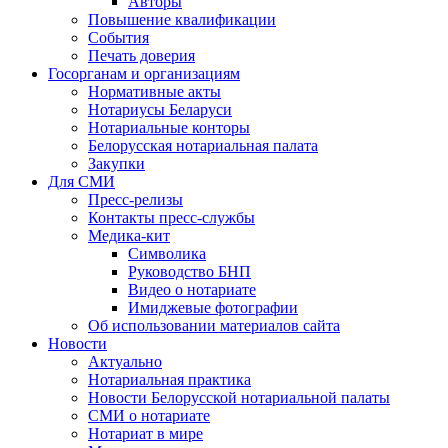
Авторы
Повышение квалификации
События
Печать доверия
Госорганам и организациям
Нормативные акты
Нотариусы Беларуси
Нотариальные конторы
Белорусская нотариальная палата
Закупки
Для СМИ
Пресс-релизы
Контакты пресс-службы
Медика-кит
Символика
Руководство БНП
Видео о нотариате
Имиджевые фотографии
Об использовании материалов сайта
Новости
Актуально
Нотариальная практика
Новости Белорусской нотариальной палаты
СМИ о нотариате
Нотариат в мире