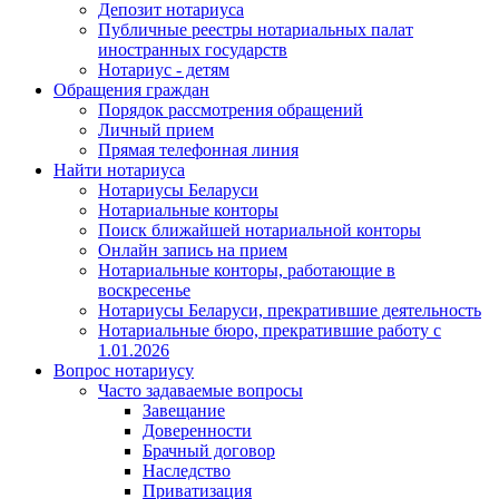
Депозит нотариуса
Публичные реестры нотариальных палат
иностранных государств
Нотариус - детям
Обращения граждан
Порядок рассмотрения обращений
Личный прием
Прямая телефонная линия
Найти нотариуса
Нотариусы Беларуси
Нотариальные конторы
Поиск ближайшей нотариальной конторы
Онлайн запись на прием
Нотариальные конторы, работающие в
воскресенье
Нотариусы Беларуси, прекратившие деятельность
Нотариальные бюро, прекратившие работу с
1.01.2026
Вопрос нотариусу
Часто задаваемые вопросы
Завещание
Доверенности
Брачный договор
Наследство
Приватизация