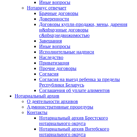
Иные вопросы
Нотариус отвечает
Брачные договоры
Доверенности
Договоры купли-продажи, мены, дарения
и&nbsp;иные договоры
с&nbsp;недвижимостью
Завещания
Иные вопросы
Исполнительные надписи
Наследство
Приватизация
Прочие договоры
Согласия
Согласия на выезд ребенка за пределы
Республики Беларусь
Соглашения об уплате алиментов
Нотариальный архив
О деятельности архивов
Административные процедуры
Контакты
Нотариальный архив Брестского
нотариального округа
Нотариальный архив Витебского
нотариального округа