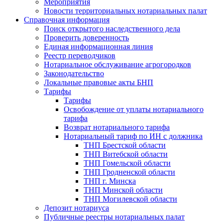
Мероприятия
Новости территориальных нотариальных палат
Справочная информация
Поиск открытого наследственного дела
Проверить доверенность
Единая информационная линия
Реестр переводчиков
Нотариальное обслуживание агрогородков
Законодательство
Локальные правовые акты БНП
Тарифы
Тарифы
Освобождение от уплаты нотариального
тарифа
Возврат нотариального тарифа
Нотариальный тариф по ИН с должника
ТНП Брестской области
ТНП Витебской области
ТНП Гомельской области
ТНП Гродненской области
ТНП г. Минска
ТНП Минской области
ТНП Могилевской области
Депозит нотариуса
Публичные реестры нотариальных палат