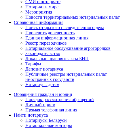
СМИ о нотариате
Нотариат в мире
Мероприятия
Новости территориальных нотариальных палат
Справочная информация
Поиск открытого наследственного дела
Проверить доверенность
Единая информационная линия
Реестр переводчиков
Нотариальное обслуживание агрогородков
Законодательство
Локальные правовые акты БНП
Тарифы
Депозит нотариуса
Публичные реестры нотариальных палат
иностранных государств
Нотариус - детям
Обращения граждан и юрлиц
Порядок рассмотрения обращений
Личный прием
Прямая телефонная линия
Найти нотариуса
Нотариусы Беларуси
Нотариальные конторы