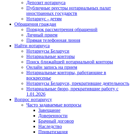
Депозит нотариуса
Публичные реестры нотариальных палат
иностранных государств
Нотариус - детям
Обращения граждан
Порядок рассмотрения обращений
Личный прием
Прямая телефонная линия
Найти нотариуса
Нотариусы Беларуси
Нотариальные конторы
Поиск ближайшей нотариальной конторы
Онлайн запись на прием
Нотариальные конторы, работающие в
воскресенье
Нотариусы Беларуси, прекратившие деятельность
Нотариальные бюро, прекратившие работу с
1.01.2026
Вопрос нотариусу
Часто задаваемые вопросы
Завещание
Доверенности
Брачный договор
Наследство
Приватизация