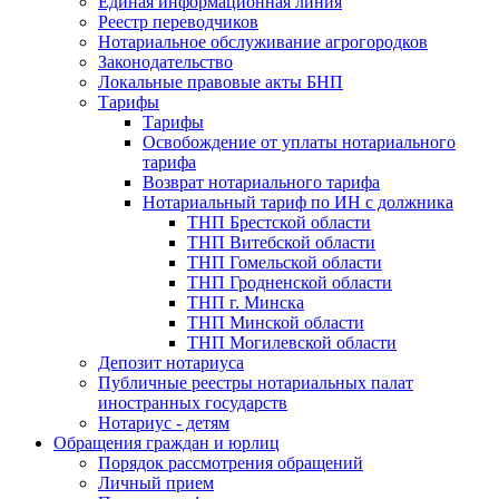
Единая информационная линия
Реестр переводчиков
Нотариальное обслуживание агрогородков
Законодательство
Локальные правовые акты БНП
Тарифы
Тарифы
Освобождение от уплаты нотариального
тарифа
Возврат нотариального тарифа
Нотариальный тариф по ИН с должника
ТНП Брестской области
ТНП Витебской области
ТНП Гомельской области
ТНП Гродненской области
ТНП г. Минска
ТНП Минской области
ТНП Могилевской области
Депозит нотариуса
Публичные реестры нотариальных палат
иностранных государств
Нотариус - детям
Обращения граждан и юрлиц
Порядок рассмотрения обращений
Личный прием