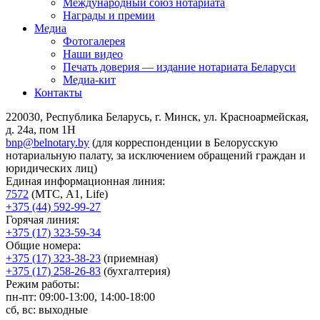
Международный союз нотариата
Награды и премии
Медиа
Фотогалерея
Наши видео
Печать доверия — издание нотариата Беларуси
Медиа-кит
Контакты
220030, Республика Беларусь, г. Минск, ул. Красноармейская,
д. 24а, пом 1Н
bnp@belnotary.by
(для корреспонденции в Белорусскую
нотариальную палату, за исключением обращений граждан и
юридических лиц)
Единая информационная линия:
7572
(МТС, A1, Life)
+375 (44) 592-99-27
Горячая линия:
+375 (17) 323-59-34
Общие номера:
+375 (17) 323-38-23
(приемная)
+375 (17) 258-26-83
(бухгалтерия)
Режим работы:
пн-пт: 09:00-13:00, 14:00-18:00
сб, вс: выходные