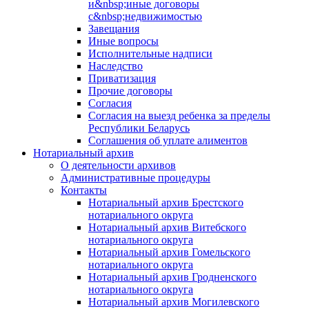
и&nbsp;иные договоры
с&nbsp;недвижимостью
Завещания
Иные вопросы
Исполнительные надписи
Наследство
Приватизация
Прочие договоры
Согласия
Согласия на выезд ребенка за пределы
Республики Беларусь
Соглашения об уплате алиментов
Нотариальный архив
О деятельности архивов
Административные процедуры
Контакты
Нотариальный архив Брестского
нотариального округа
Нотариальный архив Витебского
нотариального округа
Нотариальный архив Гомельского
нотариального округа
Нотариальный архив Гродненского
нотариального округа
Нотариальный архив Могилевского