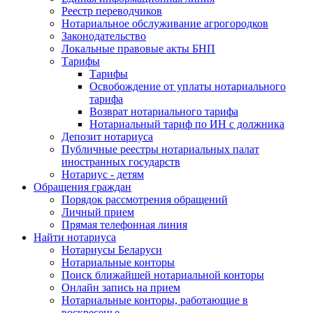
Реестр переводчиков
Нотариальное обслуживание агрогородков
Законодательство
Локальные правовые акты БНП
Тарифы
Тарифы
Освобождение от уплаты нотариального
тарифа
Возврат нотариального тарифа
Нотариальный тариф по ИН с должника
Депозит нотариуса
Публичные реестры нотариальных палат
иностранных государств
Нотариус - детям
Обращения граждан
Порядок рассмотрения обращений
Личный прием
Прямая телефонная линия
Найти нотариуса
Нотариусы Беларуси
Нотариальные конторы
Поиск ближайшей нотариальной конторы
Онлайн запись на прием
Нотариальные конторы, работающие в
воскресенье