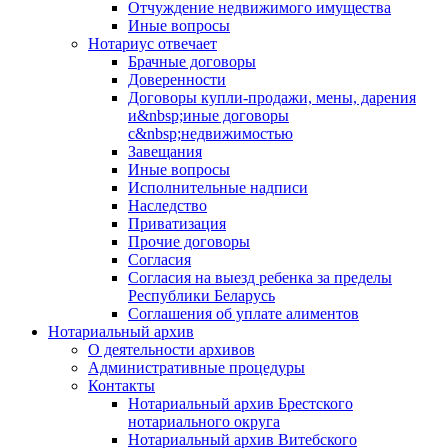
Отчуждение недвижимого имущества
Иные вопросы
Нотариус отвечает
Брачные договоры
Доверенности
Договоры купли-продажи, мены, дарения
и&nbsp;иные договоры
с&nbsp;недвижимостью
Завещания
Иные вопросы
Исполнительные надписи
Наследство
Приватизация
Прочие договоры
Согласия
Согласия на выезд ребенка за пределы
Республики Беларусь
Соглашения об уплате алиментов
Нотариальный архив
О деятельности архивов
Административные процедуры
Контакты
Нотариальный архив Брестского
нотариального округа
Нотариальный архив Витебского