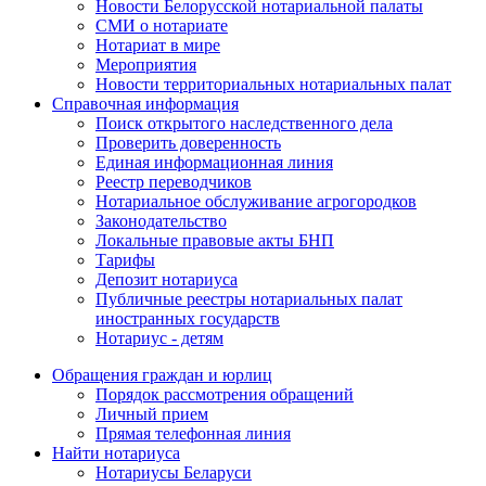
Новости Белорусской нотариальной палаты
СМИ о нотариате
Нотариат в мире
Мероприятия
Новости территориальных нотариальных палат
Справочная информация
Поиск открытого наследственного дела
Проверить доверенность
Единая информационная линия
Реестр переводчиков
Нотариальное обслуживание агрогородков
Законодательство
Локальные правовые акты БНП
Тарифы
Депозит нотариуса
Публичные реестры нотариальных палат
иностранных государств
Нотариус - детям
Обращения граждан и юрлиц
Порядок рассмотрения обращений
Личный прием
Прямая телефонная линия
Найти нотариуса
Нотариусы Беларуси