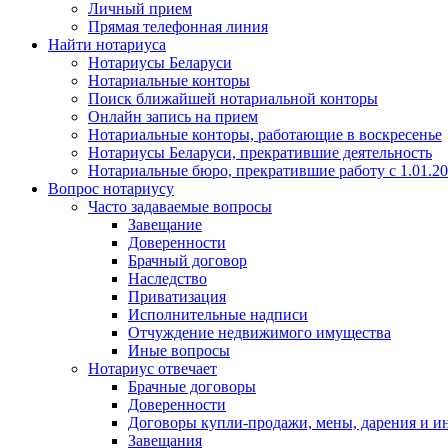
Личный прием
Прямая телефонная линия
Найти нотариуса
Нотариусы Беларуси
Нотариальные конторы
Поиск ближайшей нотариальной конторы
Онлайн запись на прием
Нотариальные конторы, работающие в воскресенье
Нотариусы Беларуси, прекратившие деятельность
Нотариальные бюро, прекратившие работу с 1.01.2
Вопрос нотариусу
Часто задаваемые вопросы
Завещание
Доверенности
Брачный договор
Наследство
Приватизация
Исполнительные надписи
Отчуждение недвижимого имущества
Иные вопросы
Нотариус отвечает
Брачные договоры
Доверенности
Договоры купли-продажи, мены, дарения и и
Завещания