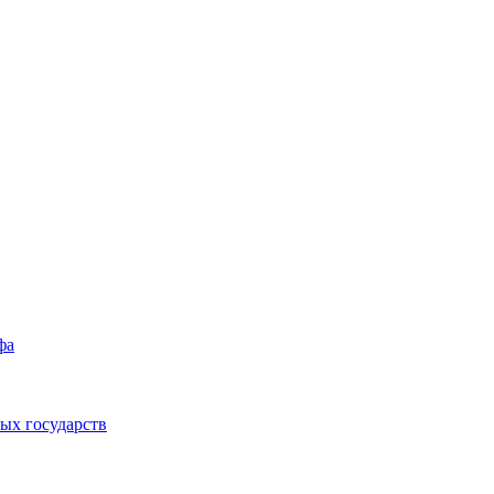
фа
ых государств