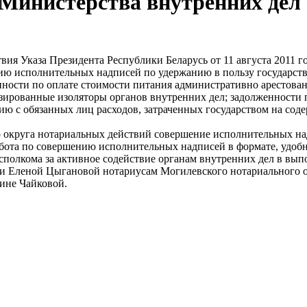
 Министерства внутренних дел
вия Указа Президента Республики Беларусь от 11 августа 2011 
ию исполнительных надписей по удержанию в пользу государства
нности по оплате стоимости питания административно арестова
зированные изоляторы органов внутренних дел; задолженности
ию с обязанных лиц расходов, затраченных государством на сод
округа нотариальных действий совершение исполнительных над
бота по совершению исполнительных надписей в формате, удобн
полкома за активное содействие органам внутренних дел в вып
 Еленой Цыгановой нотариусам Могилевского нотариального о
ине Чайковой.