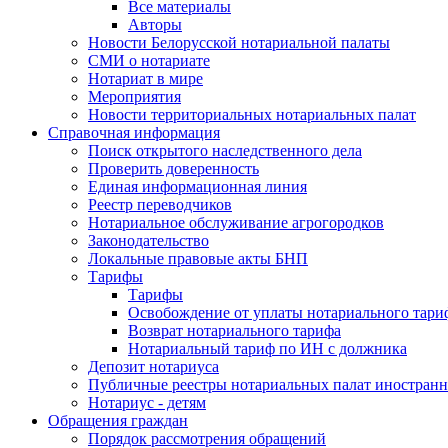
Все материалы
Авторы
Новости Белорусской нотариальной палаты
СМИ о нотариате
Нотариат в мире
Мероприятия
Новости территориальных нотариальных палат
Справочная информация
Поиск открытого наследственного дела
Проверить доверенность
Единая информационная линия
Реестр переводчиков
Нотариальное обслуживание агрогородков
Законодательство
Локальные правовые акты БНП
Тарифы
Тарифы
Освобождение от уплаты нотариального тари
Возврат нотариального тарифа
Нотариальный тариф по ИН с должника
Депозит нотариуса
Публичные реестры нотариальных палат иностранн
Нотариус - детям
Обращения граждан
Порядок рассмотрения обращений