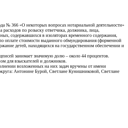
года № 366 «О некоторых вопросах нотариальной деятельности»
 расходов по розыску ответчика, должника, лица,
нных, содержавшихся в изоляторах временного содержания,
 по оплате стоимости выданного обмундирования (форменной
ержание детей, находящихся на государственном обеспечении и
писей занимает значимую долю – около 44 процентов.
ом для взыскателей и должников.
олнении возложенных на них задач вручены от имени
круга: Антонине Бурой, Светлане Кунишниковой, Светлане