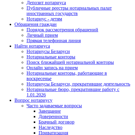
Депозит нотариуса
Публичные реестры нотариальных палат
иностранных государств
Нотариус - детям
Обращения граждан
Порядок рассмотрения обращений
Личный прием
Прямая телефонная линия
Найти нотариуса
Нотариусы Беларуси
Нотариальные конторы
Поиск ближайшей нотариальной конторы
Онлайн запись на прием
Нотариальные конторы, работающие в
воскресенье
Нотариусы Беларуси, прекратившие деятельность
Нотариальные бюро, прекратившие работу с
1.01.2026
Вопрос нотариусу
Часто задаваемые вопросы
Завещание
Доверенности
Брачный договор
Наследство
Приватизация