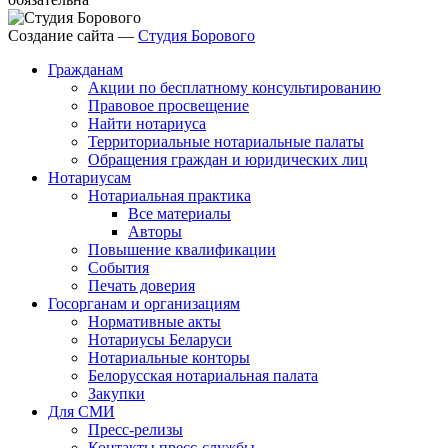
Создание сайта —
Студия Борового
Гражданам
Акции по бесплатному консультированию
Правовое просвещение
Найти нотариуса
Территориальные нотариальные палаты
Обращения граждан и юридических лиц
Нотариусам
Нотариальная практика
Все материалы
Авторы
Повышение квалификации
События
Печать доверия
Госорганам и организациям
Нормативные акты
Нотариусы Беларуси
Нотариальные конторы
Белорусская нотариальная палата
Закупки
Для СМИ
Пресс-релизы
Контакты пресс-службы