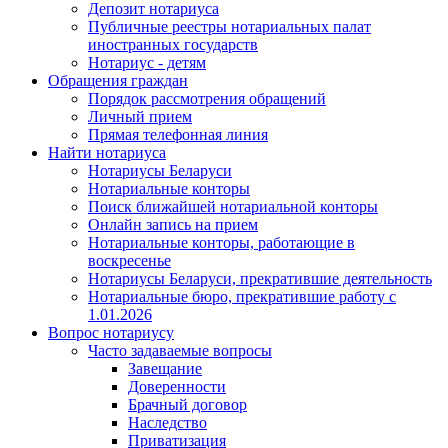
Депозит нотариуса
Публичные реестры нотариальных палат
иностранных государств
Нотариус - детям
Обращения граждан
Порядок рассмотрения обращений
Личный прием
Прямая телефонная линия
Найти нотариуса
Нотариусы Беларуси
Нотариальные конторы
Поиск ближайшей нотариальной конторы
Онлайн запись на прием
Нотариальные конторы, работающие в
воскресенье
Нотариусы Беларуси, прекратившие деятельность
Нотариальные бюро, прекратившие работу с
1.01.2026
Вопрос нотариусу
Часто задаваемые вопросы
Завещание
Доверенности
Брачный договор
Наследство
Приватизация