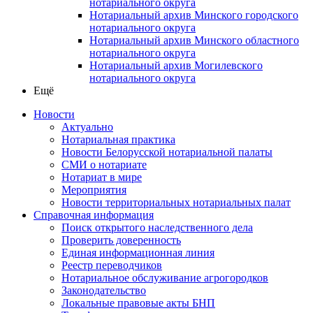
нотариального округа
Нотариальный архив Минского городского
нотариального округа
Нотариальный архив Минского областного
нотариального округа
Нотариальный архив Могилевского
нотариального округа
Ещё
Новости
Актуально
Нотариальная практика
Новости Белорусской нотариальной палаты
СМИ о нотариате
Нотариат в мире
Мероприятия
Новости территориальных нотариальных палат
Справочная информация
Поиск открытого наследственного дела
Проверить доверенность
Единая информационная линия
Реестр переводчиков
Нотариальное обслуживание агрогородков
Законодательство
Локальные правовые акты БНП