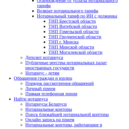
Освобождение от уплаты нотариального
тарифа
Возврат нотариального тарифа
Нотариальный тариф по ИН с должника
ТНП Брестской области
ТНП Витебской области
ТНП Гомельской области
ТНП Гродненской области
ТНП г. Минска
ТНП Минской области
ТНП Могилевской области
Депозит нотариуса
Публичные реестры нотариальных палат
иностранных государств
Нотариус - детям
Обращения граждан и юрлиц
Порядок рассмотрения обращений
Личный прием
Прямая телефонная линия
Найти нотариуса
Нотариусы Беларуси
Нотариальные конторы
Поиск ближайшей нотариальной конторы
Онлайн запись на прием
Нотариальные конторы, работающие в