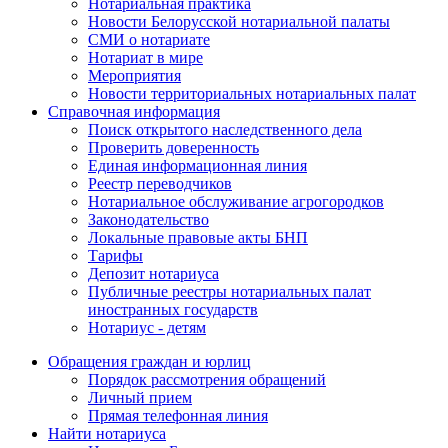
Нотариальная практика
Новости Белорусской нотариальной палаты
СМИ о нотариате
Нотариат в мире
Мероприятия
Новости территориальных нотариальных палат
Справочная информация
Поиск открытого наследственного дела
Проверить доверенность
Единая информационная линия
Реестр переводчиков
Нотариальное обслуживание агрогородков
Законодательство
Локальные правовые акты БНП
Тарифы
Депозит нотариуса
Публичные реестры нотариальных палат
иностранных государств
Нотариус - детям
Обращения граждан и юрлиц
Порядок рассмотрения обращений
Личный прием
Прямая телефонная линия
Найти нотариуса