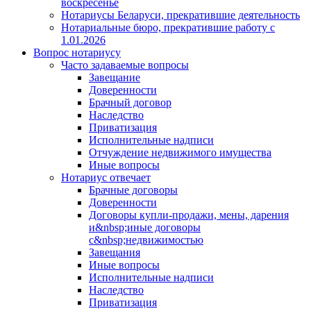
воскресенье
Нотариусы Беларуси, прекратившие деятельность
Нотариальные бюро, прекратившие работу с
1.01.2026
Вопрос нотариусу
Часто задаваемые вопросы
Завещание
Доверенности
Брачный договор
Наследство
Приватизация
Исполнительные надписи
Отчуждение недвижимого имущества
Иные вопросы
Нотариус отвечает
Брачные договоры
Доверенности
Договоры купли-продажи, мены, дарения
и&nbsp;иные договоры
с&nbsp;недвижимостью
Завещания
Иные вопросы
Исполнительные надписи
Наследство
Приватизация