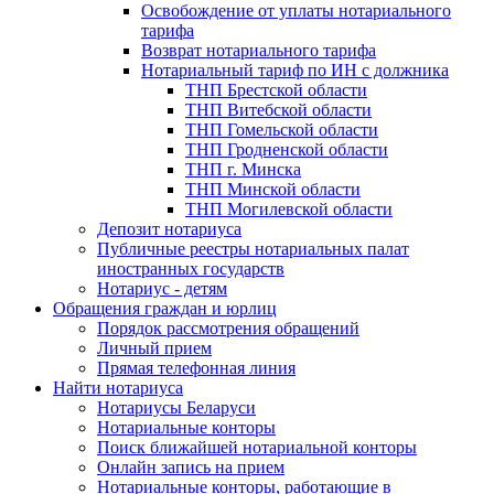
Освобождение от уплаты нотариального
тарифа
Возврат нотариального тарифа
Нотариальный тариф по ИН с должника
ТНП Брестской области
ТНП Витебской области
ТНП Гомельской области
ТНП Гродненской области
ТНП г. Минска
ТНП Минской области
ТНП Могилевской области
Депозит нотариуса
Публичные реестры нотариальных палат
иностранных государств
Нотариус - детям
Обращения граждан и юрлиц
Порядок рассмотрения обращений
Личный прием
Прямая телефонная линия
Найти нотариуса
Нотариусы Беларуси
Нотариальные конторы
Поиск ближайшей нотариальной конторы
Онлайн запись на прием
Нотариальные конторы, работающие в