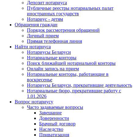
Депозит нотариуса
Публичные реестры нотариальных палат
иностранных государств
Нотариус - детям
Обращения граждан
Порядок рассмотрения обращений
Личный прием
Прямая телефонная линия
Найти нотариуса
Нотариусы Беларуси
Нотариальные конторы
Поиск ближайшей нотариальной конторы
Онлайн запись на прием
Нотариальные конторы, работающие в
воскресенье
Нотариусы Беларуси, прекратившие деятельность
Нотариальные бюро, прекратившие работу с
1.01.2026
Вопрос нотариусу
Часто задаваемые вопросы
Завещание
Доверенности
Брачный договор
Наследство
Приватизация