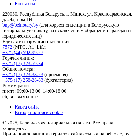
Контакты
220030, Республика Беларусь, г. Минск, ул. Красноармейская,
д. 24а, пом 1Н
bnp@belnotary.by
(для корреспонденции в Белорусскую
нотариальную палату, за исключением обращений граждан и
юридических лиц)
Единая информационная линия:
7572
(МТС, A1, Life)
+375 (44) 592-99-27
Горячая линия:
+375 (17) 323-59-34
Общие номера:
+375 (17) 323-38-23
(приемная)
+375 (17) 258-26-83
(бухгалтерия)
Режим работы:
пн-пт: 09:00-13:00, 14:00-18:00
сб, вс: выходные
Карта сайта
Выбор настроек cookie
© 2025, Белорусская нотариальная палата. Все права
защищены.
При использовании материалов сайта ссылка на belnotary.by