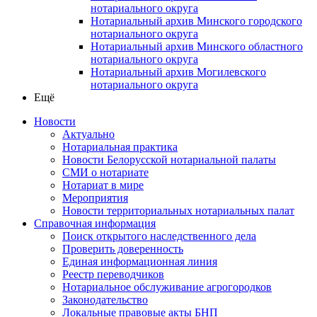
нотариального округа
Нотариальный архив Минского городского
нотариального округа
Нотариальный архив Минского областного
нотариального округа
Нотариальный архив Могилевского
нотариального округа
Ещё
Новости
Актуально
Нотариальная практика
Новости Белорусской нотариальной палаты
СМИ о нотариате
Нотариат в мире
Мероприятия
Новости территориальных нотариальных палат
Справочная информация
Поиск открытого наследственного дела
Проверить доверенность
Единая информационная линия
Реестр переводчиков
Нотариальное обслуживание агрогородков
Законодательство
Локальные правовые акты БНП