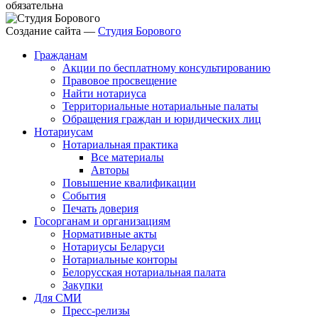
обязательна
Создание сайта —
Студия Борового
Гражданам
Акции по бесплатному консультированию
Правовое просвещение
Найти нотариуса
Территориальные нотариальные палаты
Обращения граждан и юридических лиц
Нотариусам
Нотариальная практика
Все материалы
Авторы
Повышение квалификации
События
Печать доверия
Госорганам и организациям
Нормативные акты
Нотариусы Беларуси
Нотариальные конторы
Белорусская нотариальная палата
Закупки
Для СМИ
Пресс-релизы