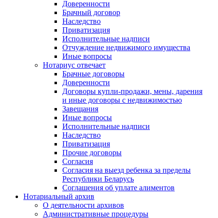
Доверенности
Брачный договор
Наследство
Приватизация
Исполнительные надписи
Отчуждение недвижимого имущества
Иные вопросы
Нотариус отвечает
Брачные договоры
Доверенности
Договоры купли-продажи, мены, дарения
и иные договоры с недвижимостью
Завещания
Иные вопросы
Исполнительные надписи
Наследство
Приватизация
Прочие договоры
Согласия
Согласия на выезд ребенка за пределы
Республики Беларусь
Соглашения об уплате алиментов
Нотариальный архив
О деятельности архивов
Административные процедуры