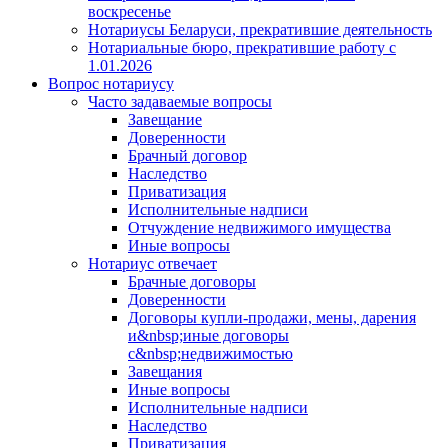
воскресенье
Нотариусы Беларуси, прекратившие деятельность
Нотариальные бюро, прекратившие работу с
1.01.2026
Вопрос нотариусу
Часто задаваемые вопросы
Завещание
Доверенности
Брачный договор
Наследство
Приватизация
Исполнительные надписи
Отчуждение недвижимого имущества
Иные вопросы
Нотариус отвечает
Брачные договоры
Доверенности
Договоры купли-продажи, мены, дарения
и&nbsp;иные договоры
с&nbsp;недвижимостью
Завещания
Иные вопросы
Исполнительные надписи
Наследство
Приватизация