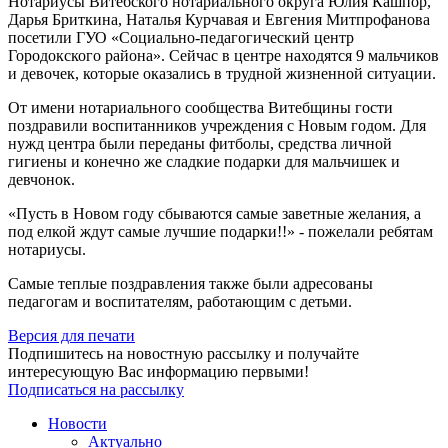
Нотариусы Витебского нотариального округа Юлия Кашпор,
Дарья Бриткина, Наталья Курчавая и Евгения Митпрофанова
посетили ГУО «Социально-педагогический центр
Городокского района». Сейчас в центре находятся 9 мальчиков
и девочек, которые оказались в трудной жизненной ситуации.
От имени нотариального сообщества Витебщины гости
поздравили воспитанников учреждения с Новым годом. Для
нужд центра были переданы фитболы, средства личной
гигиены и конечно же сладкие подарки для мальчишек и
девчонок.
«Пусть в Новом году сбываются самые заветные желания, а
под елкой ждут самые лучшие подарки!!» - пожелали ребятам
нотариусы.
Самые теплые поздравления также были адресованы
педагогам и воспитателям, работающим с детьми.
Версия для печати
Подпишитесь на новостную рассылку и получайте
интересующую Вас информацию первыми!
Подписаться на рассылку
Новости
Актуально