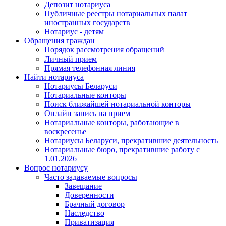
Депозит нотариуса
Публичные реестры нотариальных палат
иностранных государств
Нотариус - детям
Обращения граждан
Порядок рассмотрения обращений
Личный прием
Прямая телефонная линия
Найти нотариуса
Нотариусы Беларуси
Нотариальные конторы
Поиск ближайшей нотариальной конторы
Онлайн запись на прием
Нотариальные конторы, работающие в
воскресенье
Нотариусы Беларуси, прекратившие деятельность
Нотариальные бюро, прекратившие работу с
1.01.2026
Вопрос нотариусу
Часто задаваемые вопросы
Завещание
Доверенности
Брачный договор
Наследство
Приватизация