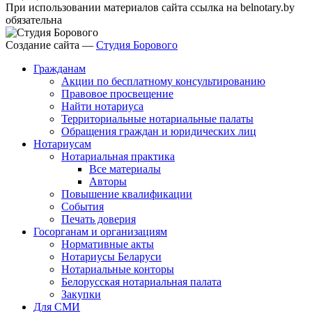
При использовании материалов сайта ссылка на belnotary.by
обязательна
Создание сайта —
Студия Борового
Гражданам
Акции по бесплатному консультированию
Правовое просвещение
Найти нотариуса
Территориальные нотариальные палаты
Обращения граждан и юридических лиц
Нотариусам
Нотариальная практика
Все материалы
Авторы
Повышение квалификации
События
Печать доверия
Госорганам и организациям
Нормативные акты
Нотариусы Беларуси
Нотариальные конторы
Белорусская нотариальная палата
Закупки
Для СМИ