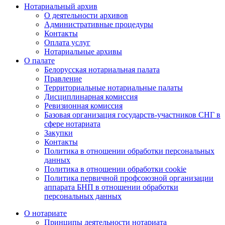
Нотариальный архив
О деятельности архивов
Административные процедуры
Контакты
Оплата услуг
Нотариальные архивы
О палате
Белорусская нотариальная палата
Правление
Территориальные нотариальные палаты
Дисциплинарная комиссия
Ревизионная комиссия
Базовая организация государств-участников СНГ в
сфере нотариата
Закупки
Контакты
Политика в отношении обработки персональных
данных
Политика в отношении обработки cookie
Политика первичной профсоюзной организации
аппарата БНП в отношении обработки
персональных данных
О нотариате
Принципы деятельности нотариата