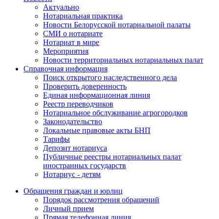
Актуально
Нотариальная практика
Новости Белорусской нотариальной палаты
СМИ о нотариате
Нотариат в мире
Мероприятия
Новости территориальных нотариальных палат
Справочная информация
Поиск открытого наследственного дела
Проверить доверенность
Единая информационная линия
Реестр переводчиков
Нотариальное обслуживание агрогородков
Законодательство
Локальные правовые акты БНП
Тарифы
Депозит нотариуса
Публичные реестры нотариальных палат
иностранных государств
Нотариус - детям
Обращения граждан и юрлиц
Порядок рассмотрения обращений
Личный прием
Прямая телефонная линия