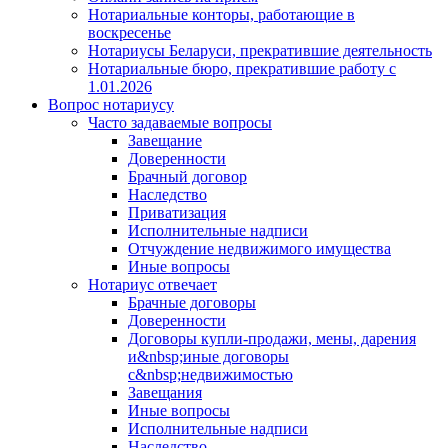
Нотариальные конторы, работающие в
воскресенье
Нотариусы Беларуси, прекратившие деятельность
Нотариальные бюро, прекратившие работу с
1.01.2026
Вопрос нотариусу
Часто задаваемые вопросы
Завещание
Доверенности
Брачный договор
Наследство
Приватизация
Исполнительные надписи
Отчуждение недвижимого имущества
Иные вопросы
Нотариус отвечает
Брачные договоры
Доверенности
Договоры купли-продажи, мены, дарения
и&nbsp;иные договоры
с&nbsp;недвижимостью
Завещания
Иные вопросы
Исполнительные надписи
Наследство