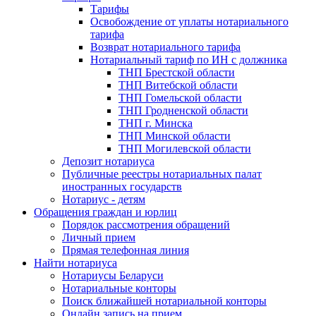
Тарифы
Освобождение от уплаты нотариального
тарифа
Возврат нотариального тарифа
Нотариальный тариф по ИН с должника
ТНП Брестской области
ТНП Витебской области
ТНП Гомельской области
ТНП Гродненской области
ТНП г. Минска
ТНП Минской области
ТНП Могилевской области
Депозит нотариуса
Публичные реестры нотариальных палат
иностранных государств
Нотариус - детям
Обращения граждан и юрлиц
Порядок рассмотрения обращений
Личный прием
Прямая телефонная линия
Найти нотариуса
Нотариусы Беларуси
Нотариальные конторы
Поиск ближайшей нотариальной конторы
Онлайн запись на прием