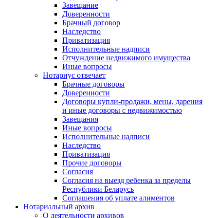
Завещание
Доверенности
Брачный договор
Наследство
Приватизация
Исполнительные надписи
Отчуждение недвижимого имущества
Иные вопросы
Нотариус отвечает
Брачные договоры
Доверенности
Договоры купли-продажи, мены, дарения
и иные договоры с недвижимостью
Завещания
Иные вопросы
Исполнительные надписи
Наследство
Приватизация
Прочие договоры
Согласия
Согласия на выезд ребенка за пределы
Республики Беларусь
Соглашения об уплате алиментов
Нотариальный архив
О деятельности архивов