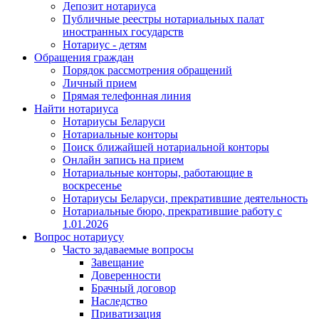
Депозит нотариуса
Публичные реестры нотариальных палат
иностранных государств
Нотариус - детям
Обращения граждан
Порядок рассмотрения обращений
Личный прием
Прямая телефонная линия
Найти нотариуса
Нотариусы Беларуси
Нотариальные конторы
Поиск ближайшей нотариальной конторы
Онлайн запись на прием
Нотариальные конторы, работающие в
воскресенье
Нотариусы Беларуси, прекратившие деятельность
Нотариальные бюро, прекратившие работу с
1.01.2026
Вопрос нотариусу
Часто задаваемые вопросы
Завещание
Доверенности
Брачный договор
Наследство
Приватизация