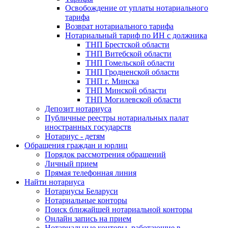
Освобождение от уплаты нотариального
тарифа
Возврат нотариального тарифа
Нотариальный тариф по ИН с должника
ТНП Брестской области
ТНП Витебской области
ТНП Гомельской области
ТНП Гродненской области
ТНП г. Минска
ТНП Минской области
ТНП Могилевской области
Депозит нотариуса
Публичные реестры нотариальных палат
иностранных государств
Нотариус - детям
Обращения граждан и юрлиц
Порядок рассмотрения обращений
Личный прием
Прямая телефонная линия
Найти нотариуса
Нотариусы Беларуси
Нотариальные конторы
Поиск ближайшей нотариальной конторы
Онлайн запись на прием
Нотариальные конторы, работающие в