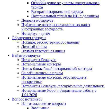
Освобождение от уплаты нотариального
тарифа
Возврат нотариального тарифа
Нотариальный тариф по ИН с должника
Депозит нотариуса
Публичные реестры нотариальных палат
иностранных государств
Нотариус - детям
Обращения граждан
Порядок рассмотрения обращений
Личный прием
Прямая телефонная линия
Найти нотариуса
Нотариусы Беларуси
Нотариальные конторы
Поиск ближайшей нотариальной конторы
Онлайн запись на прием
Нотариальные конторы, работающие в
воскресенье
Нотариусы Беларуси, прекратившие деятельность
Нотариальные бюро, прекратившие работу с
1.01.2026
Вопрос нотариусу
Часто задаваемые вопросы
Завещание