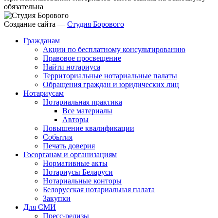
обязательна
Создание сайта —
Студия Борового
Гражданам
Акции по бесплатному консультированию
Правовое просвещение
Найти нотариуса
Территориальные нотариальные палаты
Обращения граждан и юридических лиц
Нотариусам
Нотариальная практика
Все материалы
Авторы
Повышение квалификации
События
Печать доверия
Госорганам и организациям
Нормативные акты
Нотариусы Беларуси
Нотариальные конторы
Белорусская нотариальная палата
Закупки
Для СМИ
Пресс-релизы