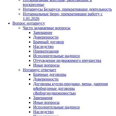
воскресенье
Нотариусы Беларуси, прекратившие деятельность
Нотариальные бюро, прекратившие работу с
1.01.2026
Вопрос нотариусу
Часто задаваемые вопросы
Завещание
Доверенности
Брачный договор
Наследство
Приватизация
Исполнительные надписи
Отчуждение недвижимого имущества
Иные вопросы
Нотариус отвечает
Брачные договоры
Доверенности
Договоры купли-продажи, мены, дарения
и&nbsp;иные договоры
с&nbsp;недвижимостью
Завещания
Иные вопросы
Исполнительные надписи
Наследство