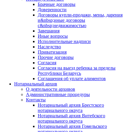
Брачные договоры
Доверенности
Договоры купли-продажи, мены, дарения
и&nbsp;иные договоры
с&nbsp;недвижимостью
Завещания
Иные вопросы
Исполнительные надписи
Наследство
Приватизация
Прочие договоры
Согласия
Согласия на выезд ребенка за пределы
Республики Беларусь
Соглашения об уплате алиментов
Нотариальный архив
О деятельности архивов
Административные процедуры
Контакты
Нотариальный архив Брестского
нотариального округа
Нотариальный архив Витебского
нотариального округа
Нотариальный архив Гомельского
нотариального округа