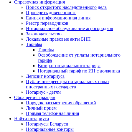
Справочная информация
Поиск открытого наследственного дела
Проверить доверенность
Единая информационная линия
Реестр переводчиков
Нотариальное обслуживание агрогородков
Законодательство
Локальные правовые акты БНП
Тарифы
Тарифы
Освобождение от уплаты нотариального
тарифа
Возврат нотариального тарифа
Нотариальный тариф по ИН с должника
Депозит нотариуса
Публичные реестры нотариальных палат
иностранных государств
Нотариус - детям
Обращения граждан
Порядок рассмотрения обращений
Личный прием
Прямая телефонная линия
Найти нотариуса
Нотариусы Беларуси
Нотариальные конторы