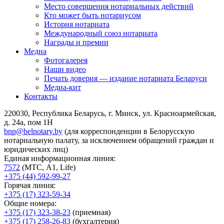
Место совершения нотариальных действий
Кто может быть нотариусом
История нотариата
Международный союз нотариата
Награды и премии
Медиа
Фотогалерея
Наши видео
Печать доверия — издание нотариата Беларуси
Медиа-кит
Контакты
220030, Республика Беларусь, г. Минск, ул. Красноармейская,
д. 24а, пом 1Н
bnp@belnotary.by
(для корреспонденции в Белорусскую
нотариальную палату, за исключением обращений граждан и
юридических лиц)
Единая информационная линия:
7572
(МТС, A1, Life)
+375 (44) 592-99-27
Горячая линия:
+375 (17) 323-59-34
Общие номера:
+375 (17) 323-38-23
(приемная)
+375 (17) 258-26-83
(бухгалтерия)