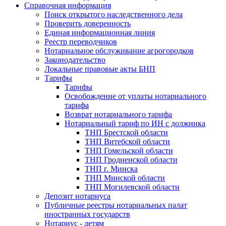
Справочная информация
Поиск открытого наследственного дела
Проверить доверенность
Единая информационная линия
Реестр переводчиков
Нотариальное обслуживание агрогородков
Законодательство
Локальные правовые акты БНП
Тарифы
Тарифы
Освобождение от уплаты нотариального
тарифа
Возврат нотариального тарифа
Нотариальный тариф по ИН с должника
ТНП Брестской области
ТНП Витебской области
ТНП Гомельской области
ТНП Гродненской области
ТНП г. Минска
ТНП Минской области
ТНП Могилевской области
Депозит нотариуса
Публичные реестры нотариальных палат
иностранных государств
Нотариус - детям