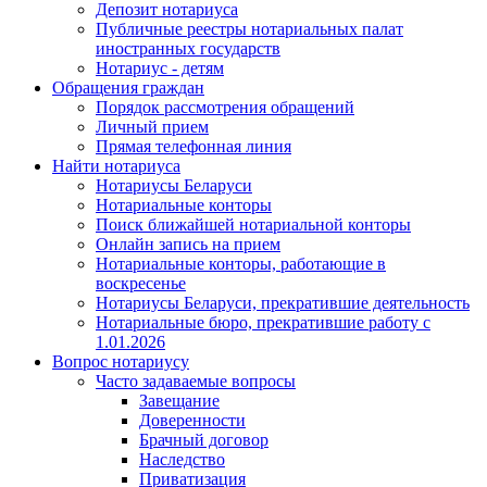
Депозит нотариуса
Публичные реестры нотариальных палат
иностранных государств
Нотариус - детям
Обращения граждан
Порядок рассмотрения обращений
Личный прием
Прямая телефонная линия
Найти нотариуса
Нотариусы Беларуси
Нотариальные конторы
Поиск ближайшей нотариальной конторы
Онлайн запись на прием
Нотариальные конторы, работающие в
воскресенье
Нотариусы Беларуси, прекратившие деятельность
Нотариальные бюро, прекратившие работу с
1.01.2026
Вопрос нотариусу
Часто задаваемые вопросы
Завещание
Доверенности
Брачный договор
Наследство
Приватизация