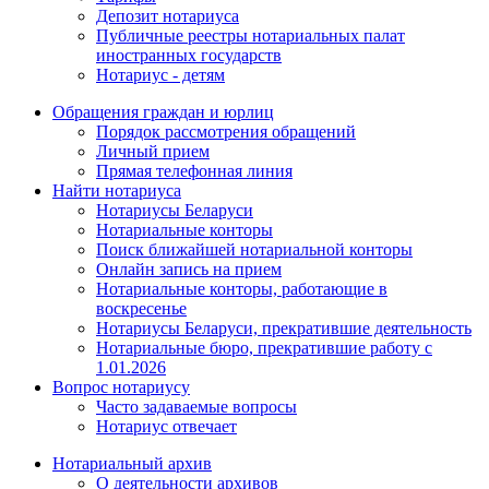
Депозит нотариуса
Публичные реестры нотариальных палат
иностранных государств
Нотариус - детям
Обращения граждан и юрлиц
Порядок рассмотрения обращений
Личный прием
Прямая телефонная линия
Найти нотариуса
Нотариусы Беларуси
Нотариальные конторы
Поиск ближайшей нотариальной конторы
Онлайн запись на прием
Нотариальные конторы, работающие в
воскресенье
Нотариусы Беларуси, прекратившие деятельность
Нотариальные бюро, прекратившие работу с
1.01.2026
Вопрос нотариусу
Часто задаваемые вопросы
Нотариус отвечает
Нотариальный архив
О деятельности архивов