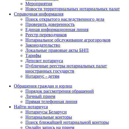
Мероприятия
Новости территориальных нотариальных палат
Справочная информация
Поиск открытого наследственного дела
Проверить доверенность
Единая информационная линия
Реестр переводчиков
Нотариальное обслуживание агрогородков
Законодательство
Локальные правовые акты БНП
Тарифы
Депозит нотариуса
Публичные реестры нотариальных палат
иностранных государств
Нотариус - детям
Обращения граждан и юрлиц
Порядок рассмотрения обращений
Личный прием
Прямая телефонная линия
Найти нотариуса
Нотариусы Беларуси
Нотариальные конторы
Поиск ближайшей нотариальной конторы
Онлайн запись на прием