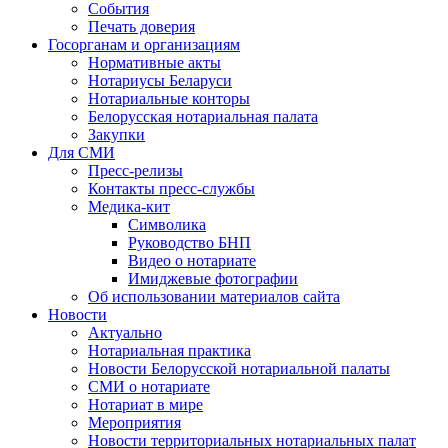
События
Печать доверия
Госорганам и организациям
Нормативные акты
Нотариусы Беларуси
Нотариальные конторы
Белорусская нотариальная палата
Закупки
Для СМИ
Пресс-релизы
Контакты пресс-службы
Медика-кит
Символика
Руководство БНП
Видео о нотариате
Имиджевые фотографии
Об использовании материалов сайта
Новости
Актуально
Нотариальная практика
Новости Белорусской нотариальной палаты
СМИ о нотариате
Нотариат в мире
Мероприятия
Новости территориальных нотариальных палат