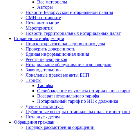
Все материалы
Авторы
Новости Белорусской нотариальной палаты
СМИ о нотариате
Нотариат в мире
Мероприятия
Новости территориальных нотариальных палат
Справочная информация
Поиск открытого наследственного дела
Проверить доверенность
Единая информационная линия
Реестр переводчиков
Нотариальное обслуживание агрогородков
Законодательство
Локальные правовые акты БНП
Тарифы
Тарифы
Освобождение от уплаты нотариального тари
Возврат нотариального тарифа
Нотариальный тариф по ИН с должника
Депозит нотариуса
Публичные реестры нотариальных палат иностранн
Нотариус - детям
Обращения граждан
Порядок рассмотрения обращений