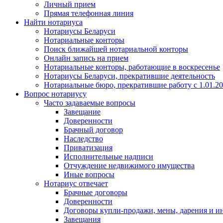
Личный прием
Прямая телефонная линия
Найти нотариуса
Нотариусы Беларуси
Нотариальные конторы
Поиск ближайшей нотариальной конторы
Онлайн запись на прием
Нотариальные конторы, работающие в воскресенье
Нотариусы Беларуси, прекратившие деятельность
Нотариальные бюро, прекратившие работу с 1.01.2
Вопрос нотариусу
Часто задаваемые вопросы
Завещание
Доверенности
Брачный договор
Наследство
Приватизация
Исполнительные надписи
Отчуждение недвижимого имущества
Иные вопросы
Нотариус отвечает
Брачные договоры
Доверенности
Договоры купли-продажи, мены, дарения и и
Завещания