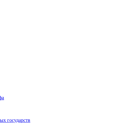
фа
ых государств