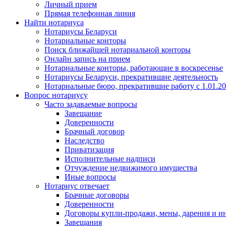
Личный прием
Прямая телефонная линия
Найти нотариуса
Нотариусы Беларуси
Нотариальные конторы
Поиск ближайшей нотариальной конторы
Онлайн запись на прием
Нотариальные конторы, работающие в воскресенье
Нотариусы Беларуси, прекратившие деятельность
Нотариальные бюро, прекратившие работу с 1.01.2
Вопрос нотариусу
Часто задаваемые вопросы
Завещание
Доверенности
Брачный договор
Наследство
Приватизация
Исполнительные надписи
Отчуждение недвижимого имущества
Иные вопросы
Нотариус отвечает
Брачные договоры
Доверенности
Договоры купли-продажи, мены, дарения и и
Завещания