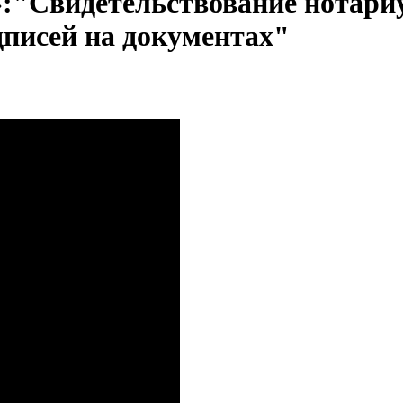
»:"Свидетельствование нотари
дписей на документах"