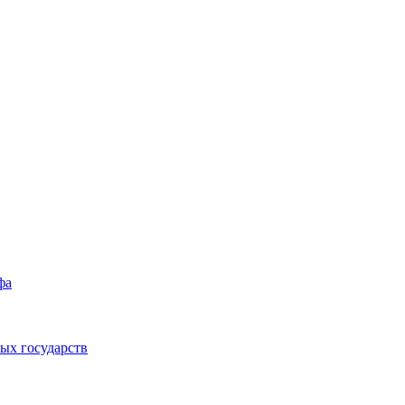
фа
ых государств