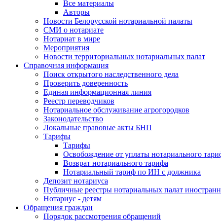
Все материалы
Авторы
Новости Белорусской нотариальной палаты
СМИ о нотариате
Нотариат в мире
Мероприятия
Новости территориальных нотариальных палат
Справочная информация
Поиск открытого наследственного дела
Проверить доверенность
Единая информационная линия
Реестр переводчиков
Нотариальное обслуживание агрогородков
Законодательство
Локальные правовые акты БНП
Тарифы
Тарифы
Освобождение от уплаты нотариального тари
Возврат нотариального тарифа
Нотариальный тариф по ИН с должника
Депозит нотариуса
Публичные реестры нотариальных палат иностранн
Нотариус - детям
Обращения граждан
Порядок рассмотрения обращений