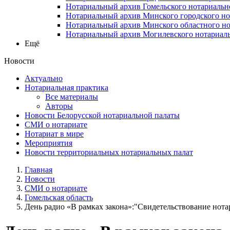
Нотариальный архив Гомельского нотариальн
Нотариальный архив Минского городского но
Нотариальный архив Минского областного но
Нотариальный архив Могилевского нотариаль
Ещё
Новости
Актуально
Нотариальная практика
Все материалы
Авторы
Новости Белорусской нотариальной палаты
СМИ о нотариате
Нотариат в мире
Мероприятия
Новости территориальных нотариальных палат
Главная
Новости
СМИ о нотариате
Гомельская область
День радио «В рамках закона»:"Свидетельствование нотар