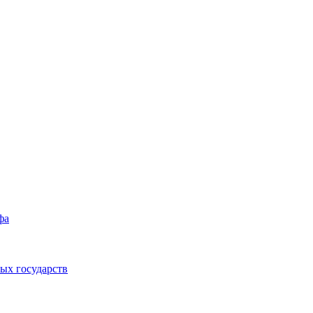
фа
ых государств