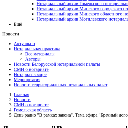
Нотариальный архив Гомельского нотариальн
Нотариальный архив Минского городского но
Нотариальный архив Минского областного но
Нотариальный архив Могилевского нотариаль
Ещё
Новости
Актуально
Нотариальная практика
Все материалы
Авторы
Новости Белорусской нотариальной палаты
СМИ о нотариате
Нотариат в мире
Мероприятия
Новости территориальных нотариальных палат
Главная
Новости
СМИ о нотариате
Гомельская область
День радио "В рамках закона". Тема эфира "Брачный догов