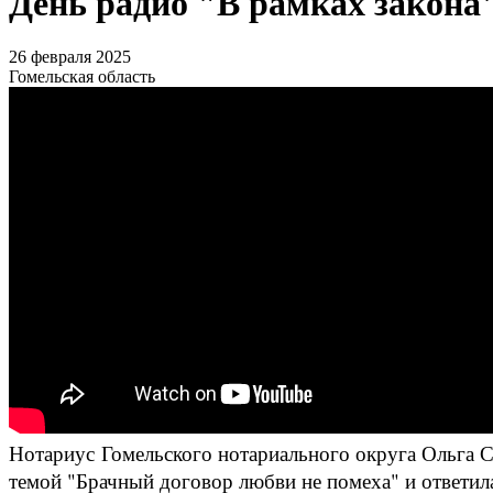
День радио "В рамках закона
26 февраля 2025
Гомельская область
Нотариус Гомельского нотариального округа Ольга С
темой "Брачный договор любви не помеха" и ответил