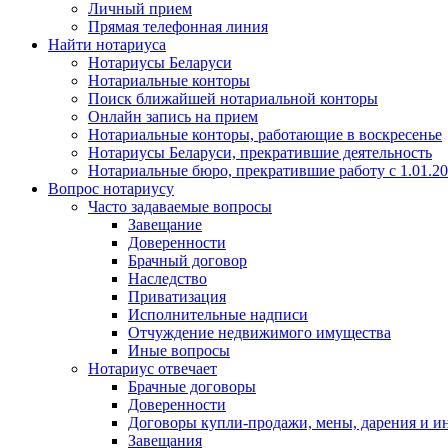
Личный прием
Прямая телефонная линия
Найти нотариуса
Нотариусы Беларуси
Нотариальные конторы
Поиск ближайшей нотариальной конторы
Онлайн запись на прием
Нотариальные конторы, работающие в воскресенье
Нотариусы Беларуси, прекратившие деятельность
Нотариальные бюро, прекратившие работу с 1.01.2
Вопрос нотариусу
Часто задаваемые вопросы
Завещание
Доверенности
Брачный договор
Наследство
Приватизация
Исполнительные надписи
Отчуждение недвижимого имущества
Иные вопросы
Нотариус отвечает
Брачные договоры
Доверенности
Договоры купли-продажи, мены, дарения и и
Завещания