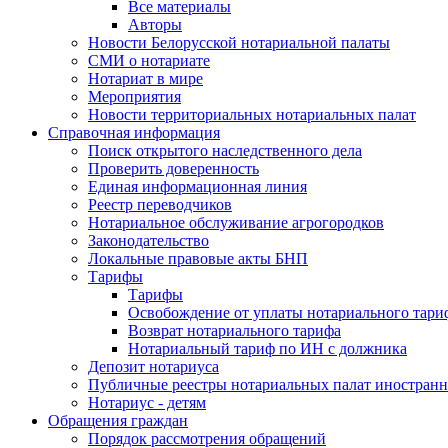
Все материалы
Авторы
Новости Белорусской нотариальной палаты
СМИ о нотариате
Нотариат в мире
Мероприятия
Новости территориальных нотариальных палат
Справочная информация
Поиск открытого наследственного дела
Проверить доверенность
Единая информационная линия
Реестр переводчиков
Нотариальное обслуживание агрогородков
Законодательство
Локальные правовые акты БНП
Тарифы
Тарифы
Освобождение от уплаты нотариального тари
Возврат нотариального тарифа
Нотариальный тариф по ИН с должника
Депозит нотариуса
Публичные реестры нотариальных палат иностранн
Нотариус - детям
Обращения граждан
Порядок рассмотрения обращений