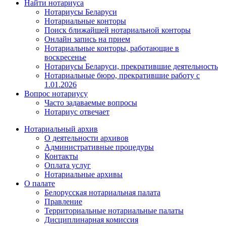
Найти нотариуса
Нотариусы Беларуси
Нотариальные конторы
Поиск ближайшей нотариальной конторы
Онлайн запись на прием
Нотариальные конторы, работающие в
воскресенье
Нотариусы Беларуси, прекратившие деятельность
Нотариальные бюро, прекратившие работу с
1.01.2026
Вопрос нотариусу
Часто задаваемые вопросы
Нотариус отвечает
Нотариальный архив
О деятельности архивов
Административные процедуры
Контакты
Оплата услуг
Нотариальные архивы
О палате
Белорусская нотариальная палата
Правление
Территориальные нотариальные палаты
Дисциплинарная комиссия