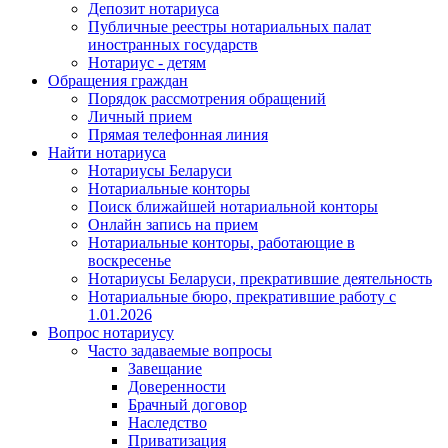
Депозит нотариуса
Публичные реестры нотариальных палат
иностранных государств
Нотариус - детям
Обращения граждан
Порядок рассмотрения обращений
Личный прием
Прямая телефонная линия
Найти нотариуса
Нотариусы Беларуси
Нотариальные конторы
Поиск ближайшей нотариальной конторы
Онлайн запись на прием
Нотариальные конторы, работающие в
воскресенье
Нотариусы Беларуси, прекратившие деятельность
Нотариальные бюро, прекратившие работу с
1.01.2026
Вопрос нотариусу
Часто задаваемые вопросы
Завещание
Доверенности
Брачный договор
Наследство
Приватизация