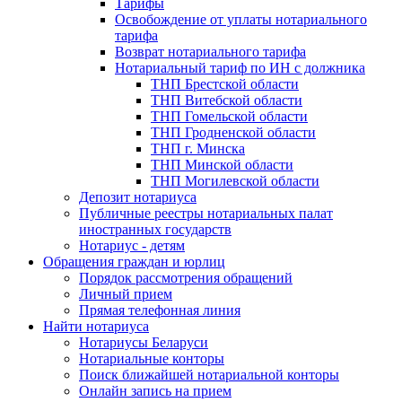
Тарифы
Освобождение от уплаты нотариального
тарифа
Возврат нотариального тарифа
Нотариальный тариф по ИН с должника
ТНП Брестской области
ТНП Витебской области
ТНП Гомельской области
ТНП Гродненской области
ТНП г. Минска
ТНП Минской области
ТНП Могилевской области
Депозит нотариуса
Публичные реестры нотариальных палат
иностранных государств
Нотариус - детям
Обращения граждан и юрлиц
Порядок рассмотрения обращений
Личный прием
Прямая телефонная линия
Найти нотариуса
Нотариусы Беларуси
Нотариальные конторы
Поиск ближайшей нотариальной конторы
Онлайн запись на прием