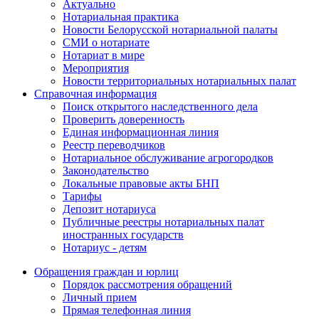
Актуально
Нотариальная практика
Новости Белорусской нотариальной палаты
СМИ о нотариате
Нотариат в мире
Мероприятия
Новости территориальных нотариальных палат
Справочная информация
Поиск открытого наследственного дела
Проверить доверенность
Единая информационная линия
Реестр переводчиков
Нотариальное обслуживание агрогородков
Законодательство
Локальные правовые акты БНП
Тарифы
Депозит нотариуса
Публичные реестры нотариальных палат
иностранных государств
Нотариус - детям
Обращения граждан и юрлиц
Порядок рассмотрения обращений
Личный прием
Прямая телефонная линия