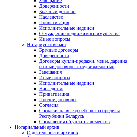
Завещание
Доверенности
Брачный договор
Наследство
Приватизация
Исполнительные надписи
Отчуждение недвижимого имущества
Иные вопросы
Нотариус отвечает
Брачные договоры
Доверенности
Договоры купли-продажи, мены, дарения
и иные договоры с недвижимостью
Завещания
Иные вопросы
Исполнительные надписи
Наследство
Приватизация
Прочие договоры
Согласия
Согласия на выезд ребенка за пределы
Республики Беларусь
Соглашения об уплате алиментов
Нотариальный архив
О деятельности архивов