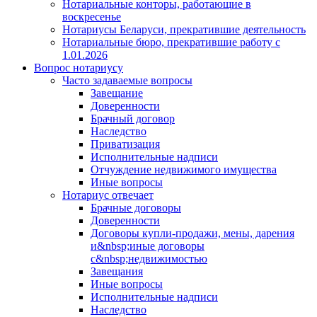
Нотариальные конторы, работающие в
воскресенье
Нотариусы Беларуси, прекратившие деятельность
Нотариальные бюро, прекратившие работу с
1.01.2026
Вопрос нотариусу
Часто задаваемые вопросы
Завещание
Доверенности
Брачный договор
Наследство
Приватизация
Исполнительные надписи
Отчуждение недвижимого имущества
Иные вопросы
Нотариус отвечает
Брачные договоры
Доверенности
Договоры купли-продажи, мены, дарения
и&nbsp;иные договоры
с&nbsp;недвижимостью
Завещания
Иные вопросы
Исполнительные надписи
Наследство