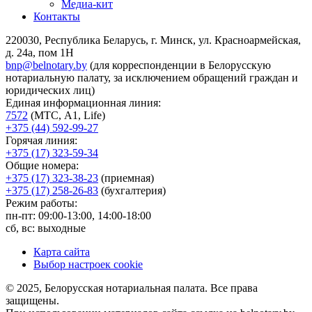
Медиа-кит
Контакты
220030, Республика Беларусь, г. Минск, ул. Красноармейская,
д. 24а, пом 1Н
bnp@belnotary.by
(для корреспонденции в Белорусскую
нотариальную палату, за исключением обращений граждан и
юридических лиц)
Единая информационная линия:
7572
(МТС, A1, Life)
+375 (44) 592-99-27
Горячая линия:
+375 (17) 323-59-34
Общие номера:
+375 (17) 323-38-23
(приемная)
+375 (17) 258-26-83
(бухгалтерия)
Режим работы:
пн-пт: 09:00-13:00, 14:00-18:00
сб, вс: выходные
Карта сайта
Выбор настроек cookie
© 2025, Белорусская нотариальная палата. Все права
защищены.