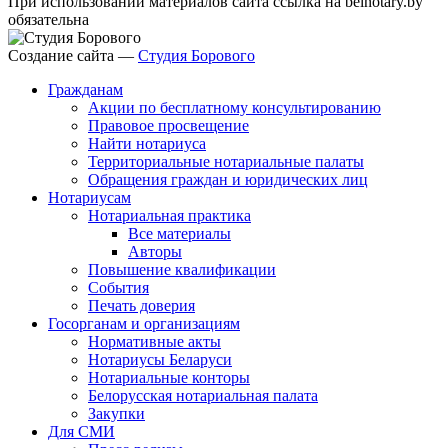
При использовании материалов сайта ссылка на belnotary.by
обязательна
Создание сайта —
Студия Борового
Гражданам
Акции по бесплатному консультированию
Правовое просвещение
Найти нотариуса
Территориальные нотариальные палаты
Обращения граждан и юридических лиц
Нотариусам
Нотариальная практика
Все материалы
Авторы
Повышение квалификации
События
Печать доверия
Госорганам и организациям
Нормативные акты
Нотариусы Беларуси
Нотариальные конторы
Белорусская нотариальная палата
Закупки
Для СМИ